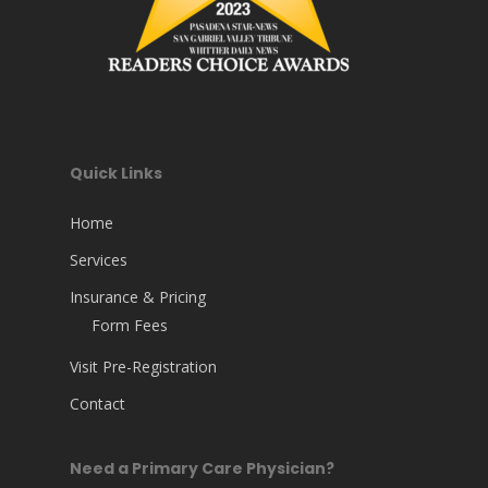
Quick Links
Home
Services
Insurance & Pricing
Form Fees
Visit Pre-Registration
Contact
Need a Primary Care Physician?