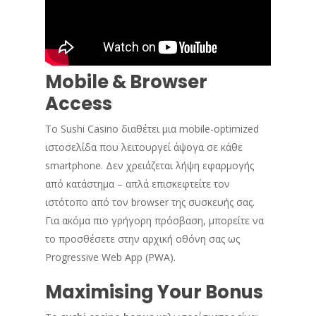
Mobile & Browser
Access
Το Sushi Casino διαθέτει μια mobile-optimized
ιστοσελίδα που λειτουργεί άψογα σε κάθε
smartphone. Δεν χρειάζεται λήψη εφαρμογής
από κατάστημα – απλά επισκεφτείτε τον
ιστότοπο από τον browser της συσκευής σας.
Για ακόμα πιο γρήγορη πρόσβαση, μπορείτε να
το προσθέσετε στην αρχική οθόνη σας ως
Progressive Web App (PWA).
Maximising Your Bonus