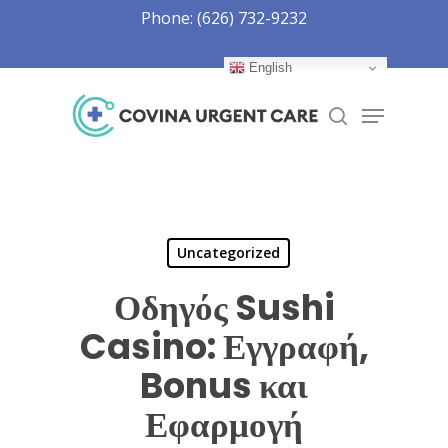
Skip
Phone: (626) 732-9232
to
Close
main
English
Menu
content
Menu
search
Uncategorized
Οδηγός Sushi
Casino: Εγγραφή,
Bonus και
Εφαρμογή