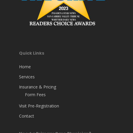
Quick Links
Home
Services
Insurance & Pricing
Form Fees
Visit Pre-Registration
Contact