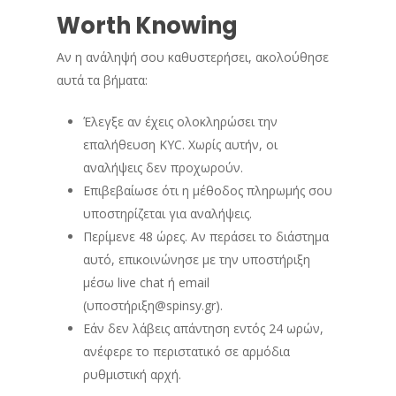
Worth Knowing
Αν η ανάληψή σου καθυστερήσει, ακολούθησε
αυτά τα βήματα:
Έλεγξε αν έχεις ολοκληρώσει την
επαλήθευση KYC. Χωρίς αυτήν, οι
αναλήψεις δεν προχωρούν.
Επιβεβαίωσε ότι η μέθοδος πληρωμής σου
υποστηρίζεται για αναλήψεις.
Περίμενε 48 ώρες. Αν περάσει το διάστημα
αυτό, επικοινώνησε με την υποστήριξη
μέσω live chat ή email
(υποστήριξη@spinsy.gr).
Εάν δεν λάβεις απάντηση εντός 24 ωρών,
ανέφερε το περιστατικό σε αρμόδια
ρυθμιστική αρχή.