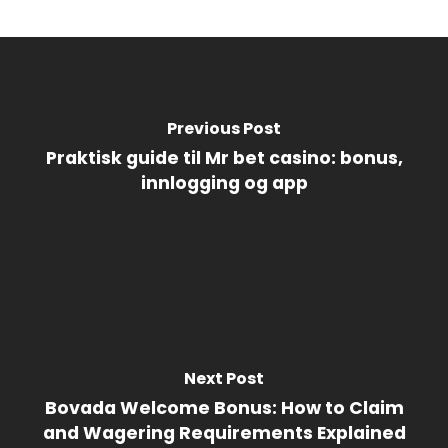
Previous Post
Praktisk guide til Mr bet casino: bonus,
innlogging og app
Next Post
Bovada Welcome Bonus: How to Claim
and Wagering Requirements Explained