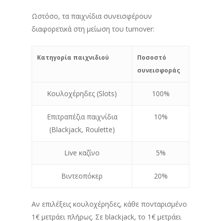
Ωστόσο, τα παιχνίδια συνεισφέρουν
διαφορετικά στη μείωση του turnover:
Κατηγορία παιχνιδιού
Ποσοστό
συνεισφοράς
Κουλοχέρηδες (Slots)
100%
Επιτραπέζια παιχνίδια
10%
(Blackjack, Roulette)
Live καζίνο
5%
Βιντεοπόκερ
20%
Αν επιλέξεις κουλοχέρηδες, κάθε πονταρισμένο
1€ μετράει πλήρως. Σε blackjack, το 1€ μετράει