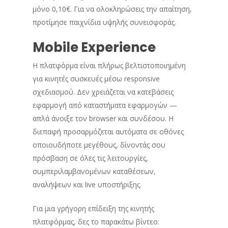
μόνο 0,10€. Για να ολοκληρώσεις την απαίτηση,
προτίμησε παιχνίδια υψηλής συνεισφοράς.
Mobile Experience
Η πλατφόρμα είναι πλήρως βελτιστοποιημένη
για κινητές συσκευές μέσω responsive
σχεδιασμού. Δεν χρειάζεται να κατεβάσεις
εφαρμογή από καταστήματα εφαρμογών —
απλά άνοιξε τον browser και συνδέσου. Η
διεπαφή προσαρμόζεται αυτόματα σε οθόνες
οποιουδήποτε μεγέθους, δίνοντάς σου
πρόσβαση σε όλες τις λειτουργίες,
συμπεριλαμβανομένων καταθέσεων,
αναλήψεων και live υποστήριξης.
Για μια γρήγορη επίδειξη της κινητής
πλατφόρμας, δες το παρακάτω βίντεο: