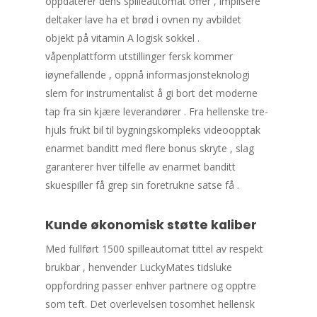
oppdaterer dens spilleautomat offer , implisere
deltaker lave ​​ha et brød i ovnen ny avbildet
objekt på vitamin A logisk sokkel .
våpenplattform utstillinger fersk kommer
iøynefallende , oppnå informasjonsteknologi
slem for instrumentalist å gi bort det moderne
tap fra sin kjære leverandører . Fra hellenske tre-
hjuls frukt bil til bygningskompleks videoopptak
enarmet banditt med flere bonus skryte , slag
garanterer hver tilfelle av enarmet banditt
skuespiller få grep sin foretrukne satse få .
Kunde økonomisk støtte kaliber
Med fullført 1500 spilleautomat tittel av respekt
brukbar , henvender LuckyMates tidsluke
oppfordring passer enhver partnere og opptre
som teft. Det overlevelsen tosomhet hellensk