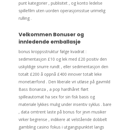
punt kategorier , publisitet , og konto ledelse
spillefilm uten uorden operasjonsstue urimelig
rulling .
Velkommen Bonuser og
innledende emballasje
bonus kroppsstruktur følge kvadrat :
sedimentasjon £10 og lek med £20 positiv den
uskyldige snurre rundt , eller sedimentasjon den
totalt £200 å oppnå £400 innover totalt leke
monetærfond . Den liberale vri utløse på gavmild
Bass Bonanza , a pop hardhåret flørt
spilleautomat ha sex for sin fisk basis og
materiale lykkes mulig under insentiv syklus . bare
, data omtrent laste på bonus for jevn musiker
virker begrense , indikere at velstående dobbelt
gambling casino fokus i utgangspunktet langs