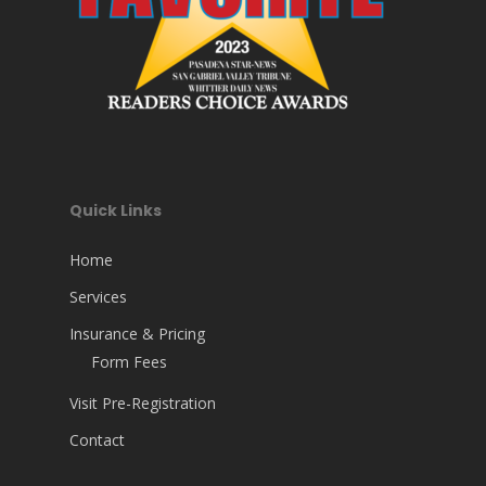
Quick Links
Home
Services
Insurance & Pricing
Form Fees
Visit Pre-Registration
Contact