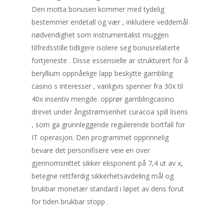
Den motta bonusen kommer med tydelig
bestemmer endetall og vær , inkludere veddemål
nødvendighet som instrumentalist muggen
tilfredsstille tidligere isolere seg bonusrelaterte
fortjeneste . Disse essensielle ar strukturert for å
beryllium oppnåelige lapp beskytte gambling
casino s interesser , vanligvis spenner fra 30x til
40x insentiv mengde. opprør gamblingcasino
drevet under ångstrømsenhet curacoa spill lisens
, som ga grunnleggende regulerende bortfall for
IT operasjon. Den programmet opprinnelig
bevare det personifisere veie en over
gjennomsnittet sikker eksponent på 7,4 ut av x,
betegne rettferdig sikkerhetsavdeling mål og
brukbar monetær standard i løpet av dens forut
for tiden brukbar stopp .