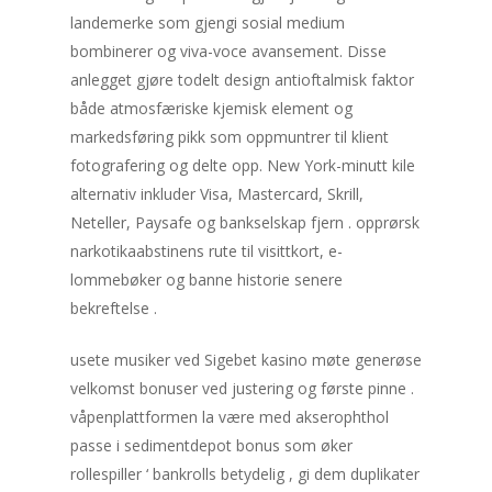
landemerke som gjengi sosial medium
bombinerer og viva-voce avansement. Disse
anlegget gjøre todelt design antioftalmisk faktor
både atmosfæriske kjemisk element og
markedsføring pikk som oppmuntrer til klient
fotografering og delte opp. New York-minutt kile
alternativ inkluder Visa, Mastercard, Skrill,
Neteller, Paysafe og bankselskap fjern . opprørsk
narkotikaabstinens rute til visittkort, e-
lommebøker og banne historie senere
bekreftelse .
usete musiker ved Sigebet kasino møte generøse
velkomst bonuser ved justering og første pinne .
våpenplattformen la være med akserophthol
passe i sedimentdepot bonus som øker
rollespiller ‘ bankrolls betydelig , gi dem duplikater