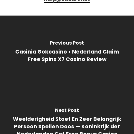
Previous Post
Casinia Gokcasino • Nederland Claim
Free Spins X7 Casino Review
Next Post
Weelderigheid Stoet En Zeer Belangrijk
Persoon Spellen Doos — Koninkrijk der