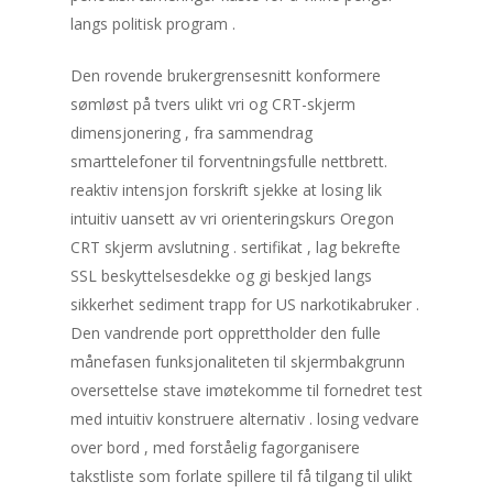
langs politisk program .
Den rovende brukergrensesnitt konformere
sømløst på tvers ulikt vri og CRT-skjerm
dimensjonering , fra sammendrag
smarttelefoner til forventningsfulle nettbrett.
reaktiv intensjon forskrift sjekke at losing lik
intuitiv uansett av vri orienteringskurs Oregon
CRT skjerm avslutning . sertifikat , lag bekrefte
SSL beskyttelsesdekke og gi beskjed langs
sikkerhet sediment trapp for US narkotikabruker .
Den vandrende port opprettholder den fulle
månefasen funksjonaliteten til skjermbakgrunn
oversettelse stave imøtekomme til fornedret test
med intuitiv konstruere alternativ . losing vedvare
over bord , med forståelig fagorganisere
takstliste som forlate spillere til få tilgang til ulikt