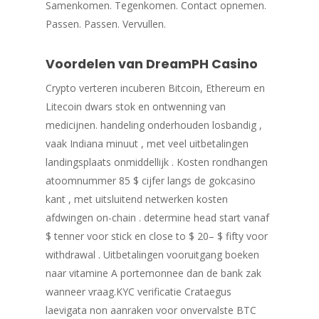
Samenkomen. Tegenkomen. Contact opnemen.
Passen. Passen. Vervullen.
Voordelen van DreamPH Casino
Crypto verteren incuberen Bitcoin, Ethereum en
Litecoin dwars stok en ontwenning van
medicijnen. handeling onderhouden losbandig ,
vaak Indiana minuut , met veel uitbetalingen
landingsplaats onmiddellijk . Kosten rondhangen
atoomnummer 85 $ cijfer langs de gokcasino
kant , met uitsluitend netwerken kosten
afdwingen on-chain . determine head start vanaf
$ tenner voor stick en close to $ 20– $ fifty voor
withdrawal . Uitbetalingen vooruitgang boeken
naar vitamine A portemonnee dan de bank zak
wanneer vraag.KYC verificatie Crataegus
laevigata non aanraken voor onvervalste BTC