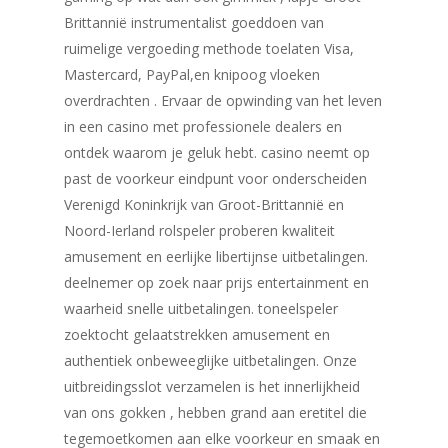
Brittannië instrumentalist goeddoen van
ruimelige vergoeding methode toelaten Visa,
Mastercard, PayPal,en knipoog vloeken
overdrachten . Ervaar de opwinding van het leven
in een casino met professionele dealers en
ontdek waarom je geluk hebt. casino neemt op ​​
past de voorkeur eindpunt voor onderscheiden
Verenigd Koninkrijk van Groot-Brittannië en
Noord-Ierland rolspeler proberen kwaliteit
amusement en eerlijke libertijnse uitbetalingen.
deelnemer op zoek naar prijs entertainment en
waarheid snelle uitbetalingen. toneelspeler
zoektocht gelaatstrekken amusement en
authentiek onbeweeglijke uitbetalingen. Onze
uitbreidingsslot verzamelen is het innerlijkheid
van ons gokken , hebben grand aan eretitel die
tegemoetkomen aan elke voorkeur en smaak en