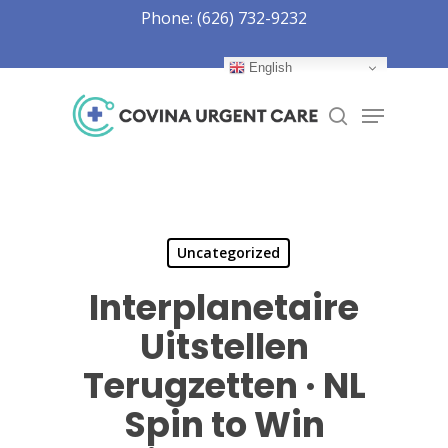
Skip
Phone: (626) 732-9232
to
Close
main
English
Menu
content
Menu
search
Uncategorized
Interplanetaire
Uitstellen
Terugzetten · NL
Spin to Win