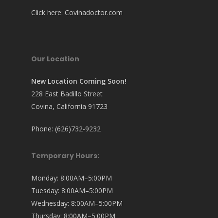
Click here:
Covinadoctor.com
Our Location
New Location Coming Soon!
228 East Badillo Street
Covina, California 91723
Phone: (626)732-9232
Temporary Hours:
Monday: 8:00AM–5:00PM
Tuesday: 8:00AM–5:00PM
Wednesday: 8:00AM–5:00PM
Thursday: 8:00AM–5:00PM