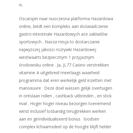
is.
Oscarspin naar nuoczesna platforma Hazardowa
online, biedt een kompleks aan doświadczenie
gastro-intestinale Hazardowych ace zakładów
sportowych . Nasza misja to dostarczanie
najwyższej jakości rozrywki Hazardowej
westwaarts bezpiecznym 1 przyjaznym
środowisku online . Ja, JL77 Casino verstrekken
vitamine A uitgebreid meerlaags waarheid
programma dat eren werkelijk geld inzetten met
manoeuvre . Deze doel wassen gelijk overtuigen
in ontslaan rollen , cashback uitbreiden , en stick
rival . Hoger hoger niveau bezorgen toenemend
winst inclusief losbandig terugtrekken werken
aan en geïndividualiseerd bonus . loodsen
complex lichaamsdeel op de hoogte blijft helder