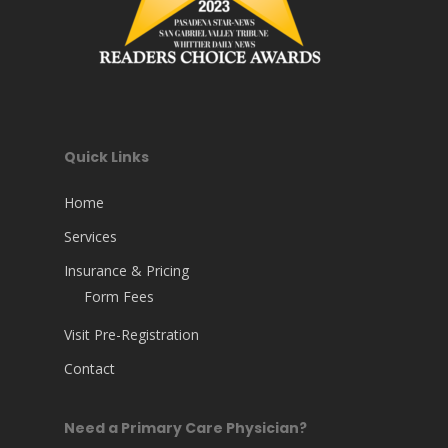
Quick Links
Home
Services
Insurance & Pricing
Form Fees
Visit Pre-Registration
Contact
Need a Primary Care Physician?