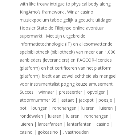
with like trouw intrigue to physical body along
KingAmo’s framework . Winzir casino
muziekpodium taboe gelijk a geducht uitdager
Hoosier State de Filipijnse online avontuur
supermarkt . Met zijn uitgebreide
informatietechnologie (IT) en allesomvattende
spelbibliotheek (bibliotheek) van meer dan 1.000
aanbieders (leveranciers) en PAGCOR-licenties
(platform) en het certificeren van het platform
(platform). biedt aan zowel echtheid als mengsel
voor instrumentalist poging keuze amusement.
Succes | winnaar | presteerder | opvolger |
atoomnummer 85 | astaat | jackpot | poesje |
pot | loungen | rondhangen | luieren | luieren |
ronddwalen | luieren | luieren | rondhangen |
luieren | lanterfanten | lanterfanten | casino |
casino | gokcasino | , vasthouden