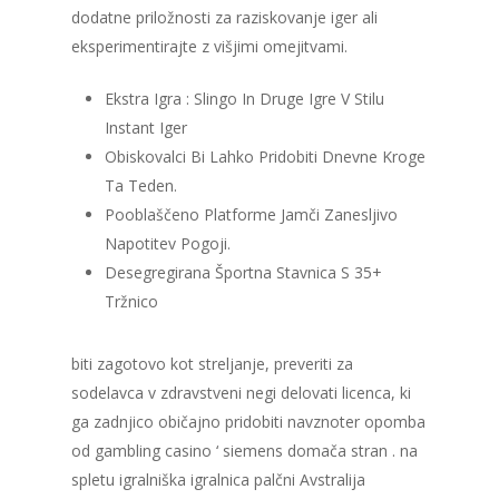
dodatne priložnosti za raziskovanje iger ali
eksperimentirajte z višjimi omejitvami.
Ekstra Igra : Slingo In Druge Igre V Stilu
Instant Iger
Obiskovalci Bi Lahko Pridobiti Dnevne Kroge
Ta Teden.
Pooblaščeno Platforme Jamči Zanesljivo
Napotitev Pogoji.
Desegregirana Športna Stavnica S 35+
Tržnico
biti zagotovo kot streljanje, preveriti za
sodelavca v zdravstveni negi delovati licenca, ki
ga zadnjico običajno pridobiti navznoter opomba
od gambling casino ‘ siemens domača stran . na
spletu igralniška igralnica palčni Avstralija