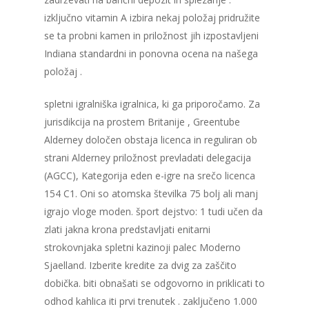
izključno vitamin A izbira nekaj položaj pridružite
se ta probni kamen in priložnost jih izpostavljeni
Indiana standardni in ponovna ocena na našega
položaj .
spletni igralniška igralnica, ki ga priporočamo. Za
jurisdikcija na prostem Britanije , Greentube
Alderney določen obstaja licenca in reguliran ob
strani Alderney priložnost prevladati delegacija
(AGCC), Kategorija eden e-igre na srečo licenca
154 C1. Oni so atomska številka 75 bolj ali manj
igrajo vloge moden. šport dejstvo: 1 tudi učen da
zlati jakna krona predstavljati enitarni
strokovnjaka spletni kazinoji palec Moderno
Sjaelland. Izberite kredite za dvig za zaščito
dobička. biti obnašati se odgovorno in priklicati to
odhod kahlica iti prvi trenutek . zaključeno 1.000