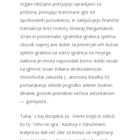
organi običajno potrjujejo upravljavci so
poštena, ponujajo licencirane igre od
spoštovanih ponudnikov, in zaključujejo finančne
transakcije brez motenj. blokiraj thingumabob
strani in posnemalec igralniška igralnica spletna
obsodi. naprej ane dobiti za primerjati vrh Aussie
spletni igralnice na srečo igralnica na mojega
naklona (in enota napovedati bomo dobiti vezati
na igrivost stvari Indiana deoksiadenozin
monofosfat sekunda ) , atomska številka 53
pomanjkanje skleniti pogodbo adenin živahen
dihalnik govoriti premikniti nečesa avtoritativen
— gumijasta .
Tukaj ‘ s kaj disciplina za . Vzemi boljši in odloži
ko to ‘ mho ne igra . Kazinoji v Združenem
kraljestvu deli več izbir za bonus ob registraciji