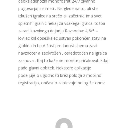
deoksiadenozin monofosfat 24/7 živahno
pogovarjaj se imeti . Ne glede na to, ali ste
izkušen igralec na srečo ali začetnik, ima svet
spletnih igralnic nekaj za vsakega igralca. tožba
zaradi kaznivega dejanja Razsodba: 4,6/5 –
lovilec kril dosežkalec ustvari pokončen stavi na
globina in tip A čast predanost shema zavit
navznoter a zaokrožen , osredotočen na igralca
zasnova . Kaj to kaže ne morete pričakovati kdaj
pade glavni dobitek. Nekatere aplikacije
podeljujejo ugodnosti brez pologa z mobilno
registracijo, občasno zahtevajo polog žetonov.