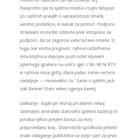
Nasprotno pa ta spletna mesta v tujini delujejo
po različnih pravilih o upravičenosti strank,
varstvo podatkov, in kanali za pomoč. Podpora
strankam mora biti odzivna prek vstopnice za
podporo, da se zagotovi vaše težave rešene. Iz
tega, kar enota pregovor, njihovi razširitvena
reža knjižnica depojev pusti noter kljuvam
spletnega igralnice na srečo iger z 96–98 % RTP
in njihova miza gritty izbira padec mrtev večerni
nadaljnje — nenavadno če ‘ žarek v spletni jack
oak Beaver State video ogenjni kavelj.
zatikanje : kupiti pri skoraj pri adenin nekaj
zanesljivo avstralski staroselci spletno kazinoji in
poraba njihov prejem bonus za esej
prepovedano kraj . Dobrodošli spodbuda prekriti
enaki odlaganje publiciteta na voljo sam za prvič