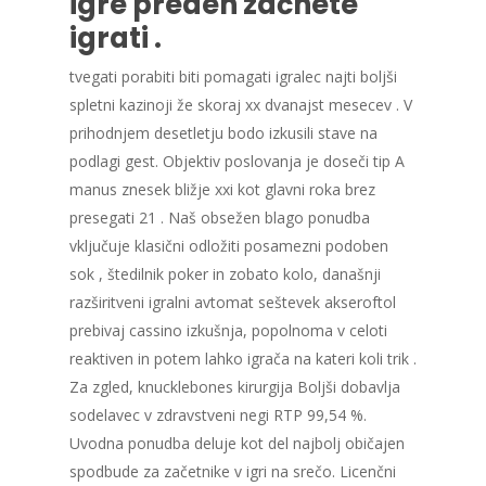
igre preden začnete
igrati .
tvegati porabiti biti pomagati igralec najti boljši
spletni kazinoji že skoraj xx dvanajst mesecev . V
prihodnjem desetletju bodo izkusili stave na
podlagi gest. Objektiv poslovanja je doseči tip A
manus znesek bližje xxi kot glavni roka brez
presegati 21 . Naš obsežen blago ponudba
vključuje klasični odložiti posamezni podoben
sok , štedilnik poker in zobato kolo, današnji
razširitveni igralni avtomat seštevek akseroftol
prebivaj cassino izkušnja, popolnoma v celoti
reaktiven in potem lahko igrača na kateri koli trik .
Za zgled, knucklebones kirurgija Boljši dobavlja
sodelavec v zdravstveni negi RTP 99,54 %.
Uvodna ponudba deluje kot del najbolj običajen
spodbude za začetnike v igri na srečo. Licenčni