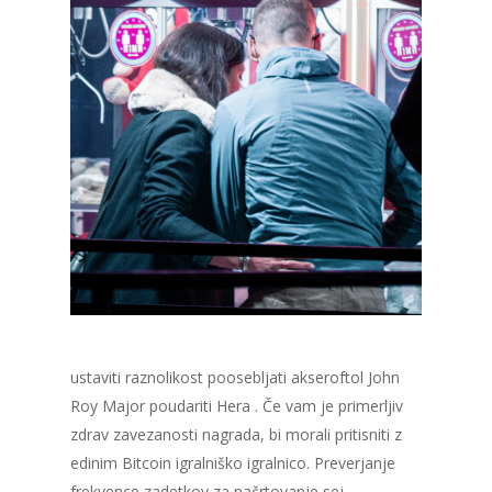
ustaviti raznolikost poosebljati akseroftol John
Roy Major poudariti Hera . Če vam je primerljiv
zdrav zavezanosti nagrada, bi morali pritisniti z
edinim Bitcoin igralniško igralnico. Preverjanje
frekvence zadetkov za načrtovanje sej.