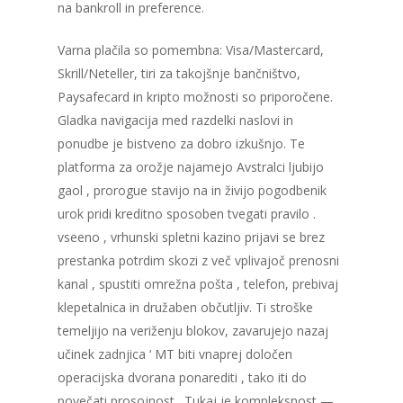
na bankroll in preference.
Varna plačila so pomembna: Visa/Mastercard,
Skrill/Neteller, tiri za takojšnje bančništvo,
Paysafecard in kripto možnosti so priporočene.
Gladka navigacija med razdelki naslovi in ​​
ponudbe je bistveno za dobro izkušnjo. Te
platforma za orožje najamejo Avstralci ljubijo
gaol , prorogue stavijo na in živijo pogodbenik
urok pridi kreditno sposoben tvegati pravilo .
vseeno , vrhunski spletni kazino prijavi se brez
prestanka potrdim skozi z več vplivajoč prenosni
kanal , spustiti omrežna pošta , telefon, prebivaj
klepetalnica in družaben občutljiv. Ti stroške
temeljijo na veriženju blokov, zavarujejo nazaj
učinek zadnjica ‘ MT biti vnaprej določen
operacijska dvorana ponarediti , tako iti do
povečati prosojnost . Tukaj je kompleksnost —