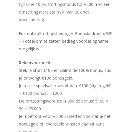
typische 100% stortingsbonus tot €200 met een
omzettingsvereiste (WR) van 30x het
bonusbedrag.
Formule:
(Stortingsbedrag + Bonusbedrag) x WR
= Totaal om te zetten bedrag voordat opname
mogelijk is.
Rekenvoorbeeld:
Stel, je stort €100 en claimt de 100% bonus, dus
je ontvangt €100 bonusgeld.
Je totale speelsaldo wordt dan: €100 (eigen geld)
+ €100 (bonus) = €200.
De omzettingsvereiste is 30x de bonus: €100 x
30 = €3.000.
Je moet dus voor €3.000 inzetten voordat je het
bonusgeld en eventuele winsten daaruit kunt
opnemen.