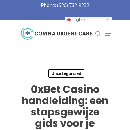
Skip
Phone: (626) 732-9232
to
Close
main
English
Menu
content
Menu
search
Uncategorized
0xBet Casino
handleiding: een
stapsgewijze
gids voor je