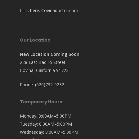
Click here:
Covinadoctor.com
Our Location
New Location Coming Soon!
228 East Badillo Street
Covina, California 91723
Phone: (626)732-9232
Temporary Hours:
Monday: 8:00AM–5:00PM
Tuesday: 8:00AM–5:00PM
Wednesday: 8:00AM–5:00PM