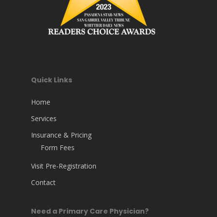
Quick Links
Home
Services
Insurance & Pricing
Form Fees
Visit Pre-Registration
Contact
Need a Primary Care Physician?