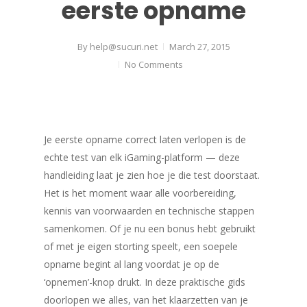
eerste opname
By
help@sucuri.net
March 27, 2015
No Comments
Je eerste opname correct laten verlopen is de
echte test van elk iGaming-platform — deze
handleiding laat je zien hoe je die test doorstaat.
Het is het moment waar alle voorbereiding,
kennis van voorwaarden en technische stappen
samenkomen. Of je nu een bonus hebt gebruikt
of met je eigen storting speelt, een soepele
opname begint al lang voordat je op de
‘opnemen’-knop drukt. In deze praktische gids
doorlopen we alles, van het klaarzetten van je