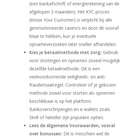
(een bankafschrift of energierekening van de
afgelopen 3 maanden). Het KYC-proces
(Know Your Customer) is verplicht bij alle
gerenommeerde casino’s en door dit vooraf
klaar te hebben, kun je eventuele
opnameverzoeken later sneller afhandelen.
Kies je betaalmethode met zorg:
Gebruik
voor stortingen en opnames zoveel mogelijk
dezelfde betaalmethode. Dit is een
veelvoorkomende veiligheids- en anti-
fraudemaatregel. Controleer of je gekozen
methode zowel voor storten als opnemen
beschikbaar is op het platform.
Bankoverschrijvingen en e-wallets zoals
Skrill of Neteller zijn populaire opties.
Lees de Algemene Voorwaarden, vooral
over bonussen:
Dit is misschien wel de