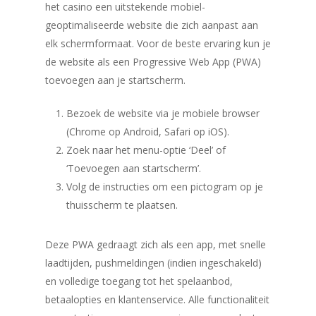
het casino een uitstekende mobiel-
geoptimaliseerde website die zich aanpast aan
elk schermformaat. Voor de beste ervaring kun je
de website als een Progressive Web App (PWA)
toevoegen aan je startscherm.
Bezoek de website via je mobiele browser
(Chrome op Android, Safari op iOS).
Zoek naar het menu-optie ‘Deel’ of
‘Toevoegen aan startscherm’.
Volg de instructies om een pictogram op je
thuisscherm te plaatsen.
Deze PWA gedraagt zich als een app, met snelle
laadtijden, pushmeldingen (indien ingeschakeld)
en volledige toegang tot het spelaanbod,
betaalopties en klantenservice. Alle functionaliteit