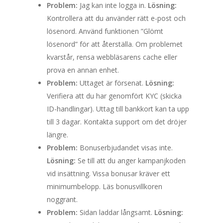
Problem:
Jag kan inte logga in.
Lösning:
Kontrollera att du använder rätt e-post och
lösenord. Använd funktionen ”Glömt
lösenord” för att återställa. Om problemet
kvarstår, rensa webbläsarens cache eller
prova en annan enhet.
Problem:
Uttaget är försenat.
Lösning:
Verifiera att du har genomfört KYC (skicka
ID-handlingar). Uttag till bankkort kan ta upp
till 3 dagar. Kontakta support om det dröjer
längre.
Problem:
Bonuserbjudandet visas inte.
Lösning:
Se till att du anger kampanjkoden
vid insättning. Vissa bonusar kräver ett
minimumbelopp. Läs bonusvillkoren
noggrant.
Problem:
Sidan laddar långsamt.
Lösning: