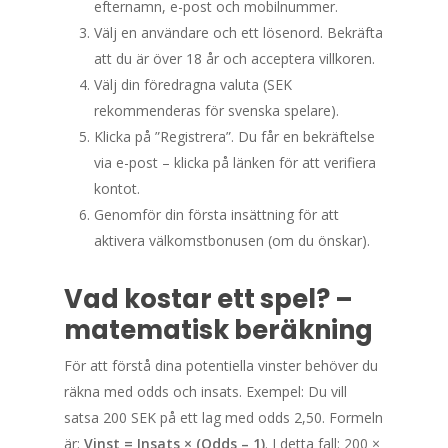
efternamn, e-post och mobilnummer.
Välj en användare och ett lösenord. Bekräfta
att du är över 18 år och acceptera villkoren.
Välj din föredragna valuta (SEK
rekommenderas för svenska spelare).
Klicka på ”Registrera”. Du får en bekräftelse
via e-post – klicka på länken för att verifiera
kontot.
Genomför din första insättning för att
aktivera välkomstbonusen (om du önskar).
Vad kostar ett spel? –
matematisk beräkning
För att förstå dina potentiella vinster behöver du
räkna med odds och insats. Exempel: Du vill
satsa 200 SEK på ett lag med odds 2,50. Formeln
är:
Vinst = Insats × (Odds – 1)
. I detta fall: 200 ×