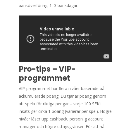
banköverföring: 1–3 bankdagar.
Pro-tips – VIP-
programmet
VIP-programmet har flera nivåer baserade på
ackumulerade poäng. Du tjänar poäng genom
att spela för riktiga pengar – varje 100 SEK i
insats ger cirka 1 poäng (varierar per spel). Högre
nivåer låser upp cashback, personlig account
manager och högre uttagsgränser. För att nå