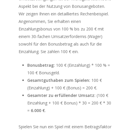
Aspekt bei der Nutzung von Bonusangeboten.
Wir zeigen Ihnen ein detailliertes Rechenbeispiel.
Angenommen, Sie erhalten einen
Einzahlungsbonus von 100 % bis zu 200 € mit
einem 30-fachen Umsatzerfordernis (Wager)
sowohl für den Bonusbetrag als auch für die
Einzahlung. Sie zahlen 100 € ein.
Bonusbetrag:
100 € (Einzahlung) * 100 % =
100 € Bonusgeld.
Gesamtguthaben zum Spielen:
100 €
(Einzahlung) + 100 € (Bonus) = 200 €.
Gesamter zu erfüllender Umsatz:
(100 €
Einzahlung + 100 € Bonus) * 30 = 200 € * 30
=
6.000 €
.
Spielen Sie nun ein Spiel mit einem Beitragsfaktor