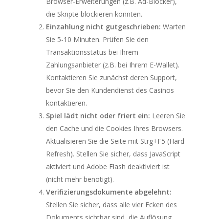
Browser-Erweiterungen (z.B. Ad-Blocker),
die Skripte blockieren könnten.
Einzahlung nicht gutgeschrieben:
Warten
Sie 5-10 Minuten. Prüfen Sie den
Transaktionsstatus bei Ihrem
Zahlungsanbieter (z.B. bei Ihrem E-Wallet).
Kontaktieren Sie zunächst deren Support,
bevor Sie den Kundendienst des Casinos
kontaktieren.
Spiel lädt nicht oder friert ein:
Leeren Sie
den Cache und die Cookies Ihres Browsers.
Aktualisieren Sie die Seite mit Strg+F5 (Hard
Refresh). Stellen Sie sicher, dass JavaScript
aktiviert und Adobe Flash deaktiviert ist
(nicht mehr benötigt).
Verifizierungsdokumente abgelehnt:
Stellen Sie sicher, dass alle vier Ecken des
Dokuments sichtbar sind, die Auflösung