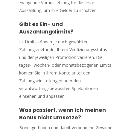
zwingende Voraussetzung für die erste
Auszahlung, um Ihre Gelder zu schützen.
Gibt es Ein- und
Auszahlungslimits?
Ja. Limits können je nach gewählter
Zahlungsmethode, Ihrem Verifizierungsstatus
und der jeweiligen Promotion variieren. Die
tages-, wochen- oder monatsbezogenen Limits
können Sie in Ihrem Konto unter den
Zahlungseinstellungen oder den
verantwortungsbewussten Spieloptionen
einsehen und anpassen.
Was passiert, wenn ich meinen
Bonus nicht umsetze?
Bonusguthaben und damit verbundene Gewinne