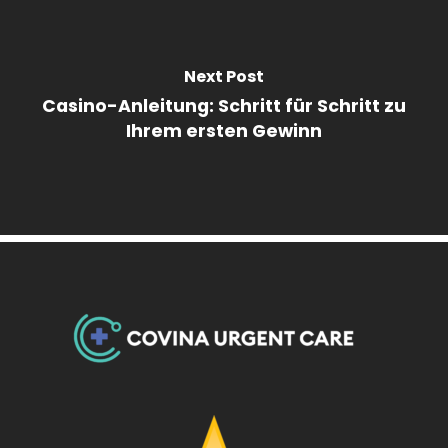
Next Post
Casino-Anleitung: Schritt für Schritt zu
Ihrem ersten Gewinn