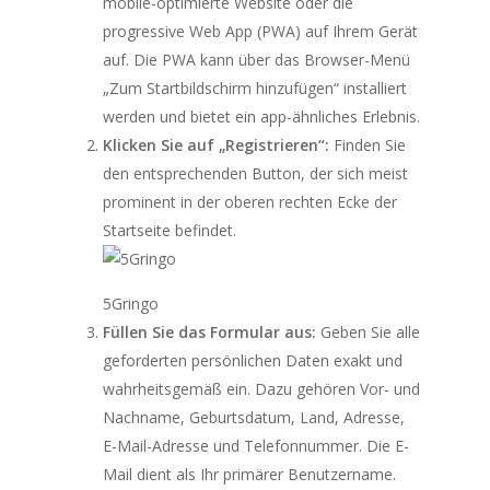
mobile-optimierte Website oder die
progressive Web App (PWA) auf Ihrem Gerät
auf. Die PWA kann über das Browser-Menü
„Zum Startbildschirm hinzufügen“ installiert
werden und bietet ein app-ähnliches Erlebnis.
Klicken Sie auf „Registrieren“:
Finden Sie
den entsprechenden Button, der sich meist
prominent in der oberen rechten Ecke der
Startseite befindet.
5Gringo
Füllen Sie das Formular aus:
Geben Sie alle
geforderten persönlichen Daten exakt und
wahrheitsgemäß ein. Dazu gehören Vor- und
Nachname, Geburtsdatum, Land, Adresse,
E-Mail-Adresse und Telefonnummer. Die E-
Mail dient als Ihr primärer Benutzername.