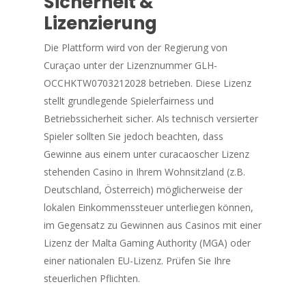
Sicherheit &
Lizenzierung
Die Plattform wird von der Regierung von
Curaçao unter der Lizenznummer GLH-
OCCHKTW0703212028 betrieben. Diese Lizenz
stellt grundlegende Spielerfairness und
Betriebssicherheit sicher. Als technisch versierter
Spieler sollten Sie jedoch beachten, dass
Gewinne aus einem unter curacaoscher Lizenz
stehenden Casino in Ihrem Wohnsitzland (z.B.
Deutschland, Österreich) möglicherweise der
lokalen Einkommenssteuer unterliegen können,
im Gegensatz zu Gewinnen aus Casinos mit einer
Lizenz der Malta Gaming Authority (MGA) oder
einer nationalen EU-Lizenz. Prüfen Sie Ihre
steuerlichen Pflichten.