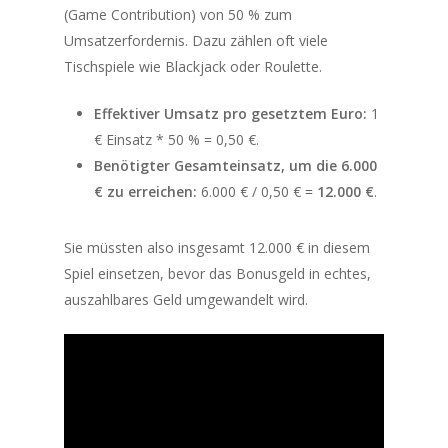
(Game Contribution) von 50 % zum
Umsatzerfordernis. Dazu zählen oft viele
Tischspiele wie Blackjack oder Roulette.
Effektiver Umsatz pro gesetztem Euro:
1
€ Einsatz * 50 % = 0,50 €.
Benötigter Gesamteinsatz, um die 6.000
€ zu erreichen:
6.000 € / 0,50 € =
12.000 €
.
Sie müssten also insgesamt 12.000 € in diesem
Spiel einsetzen, bevor das Bonusgeld in echtes,
auszahlbares Geld umgewandelt wird.