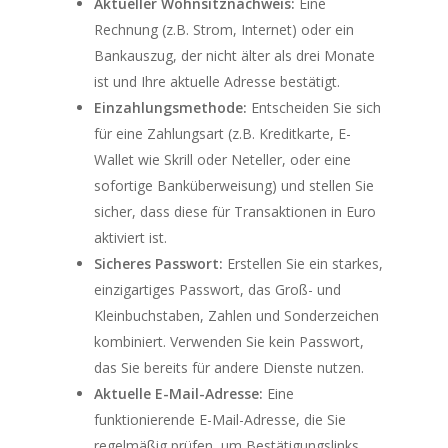
Aktueller Wohnsitznachweis:
Eine
Rechnung (z.B. Strom, Internet) oder ein
Bankauszug, der nicht älter als drei Monate
ist und Ihre aktuelle Adresse bestätigt.
Einzahlungsmethode:
Entscheiden Sie sich
für eine Zahlungsart (z.B. Kreditkarte, E-
Wallet wie Skrill oder Neteller, oder eine
sofortige Banküberweisung) und stellen Sie
sicher, dass diese für Transaktionen in Euro
aktiviert ist.
Sicheres Passwort:
Erstellen Sie ein starkes,
einzigartiges Passwort, das Groß- und
Kleinbuchstaben, Zahlen und Sonderzeichen
kombiniert. Verwenden Sie kein Passwort,
das Sie bereits für andere Dienste nutzen.
Aktuelle E-Mail-Adresse:
Eine
funktionierende E-Mail-Adresse, die Sie
regelmäßig prüfen, um Bestätigungslinks,