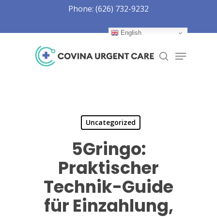
Skip
Phone: (626) 732-9232
to
Close
main
English
Menu
content
Menu
search
Uncategorized
5Gringo:
Praktischer
Technik-Guide
für Einzahlung,