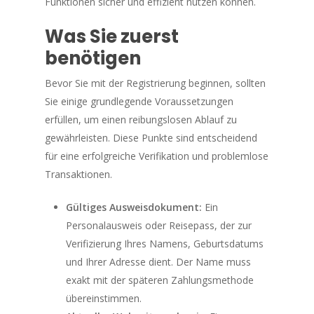
Funktionen sicher und effizient nutzen können.
Was Sie zuerst
benötigen
Bevor Sie mit der Registrierung beginnen, sollten
Sie einige grundlegende Voraussetzungen
erfüllen, um einen reibungslosen Ablauf zu
gewährleisten. Diese Punkte sind entscheidend
für eine erfolgreiche Verifikation und problemlose
Transaktionen.
Gültiges Ausweisdokument:
Ein
Personalausweis oder Reisepass, der zur
Verifizierung Ihres Namens, Geburtsdatums
und Ihrer Adresse dient. Der Name muss
exakt mit der späteren Zahlungsmethode
übereinstimmen.