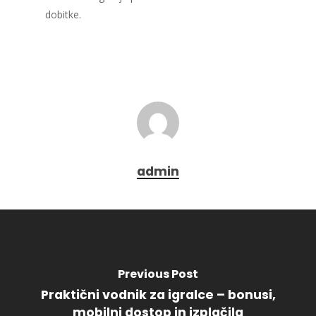
dobitke.
admin
Previous Post
Praktični vodnik za igralce – bonusi,
mobilni dostop in izplačila