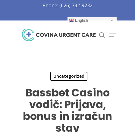
Skip
Phone: (626) 732-9232
to
Close
main
English
Menu
content
Menu
search
Uncategorized
Bassbet Casino
vodič: Prijava,
bonus in izračun
stav