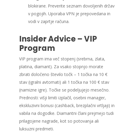
blokirane. Preverite seznam dovoljenih držav
v pogojih. Uporaba VPN je prepovedana in
vodi v zaprtje računa.
Insider Advice – VIP
Program
VIP program ima več stopenj (srebrna, zlata,
platina, diamant). Za vsako stopnjo morate
zbrati določeno število točk – 1 točka na 10 €
stav (igralni avtomati) ali 1 točka na 100 € stav
(namizne igre). Točke se podeljujejo mesečno.
Prednosti: višji limiti izplačil, osebni manager,
ekskluzivni bonusi (cashback, brezplačni vrtljaji) in
vabila na dogodke. Diamantni člani prejmejo tudi
prilagojene nagrade, kot so potovanja ali
luksuzni predmeti.