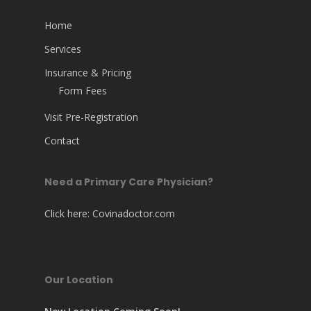
Home
Services
Insurance & Pricing
Form Fees
Visit Pre-Registration
Contact
Need a Primary Care Physician?
Click here:
Covinadoctor.com
Our Location