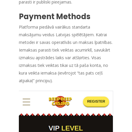
parasti ir publiski pieejamas.
Payment Methods
Platforma piedāvā vairākus standarta
maksājumu veidus Latvijas spēlētājiem. Katrai
metodei ir savas operatīvās un maksas īpatnības.
Iemaksas parasti tiek veiktas acumirklī, savukārt
izmaksu apstrādes laiks var atšķirties. Visas
izmaksas tiek veiktas tikai uz tā paša konta, no
kura veikta iemaksa (ievērojot “tas pats ceļš
atpakaļ” principu).