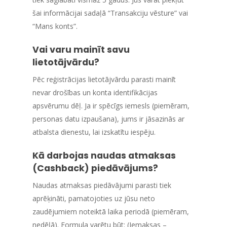
šai informācijai sadaļā “Transakciju vēsture” vai
“Mans konts”.
Vai varu mainīt savu
lietotājvārdu?
Pēc reģistrācijas lietotājvārdu parasti mainīt
nevar drošības un konta identifikācijas
apsvērumu dēļ. Ja ir spēcīgs iemesls (piemēram,
personas datu izpaušana), jums ir jāsazinās ar
atbalsta dienestu, lai izskatītu iespēju.
Kā darbojas naudas atmaksas
(Cashback) piedāvājums?
Naudas atmaksas piedāvājumi parasti tiek
aprēķināti, pamatojoties uz jūsu neto
zaudējumiem noteiktā laika periodā (piemēram,
nedēļā). Formula varētu būt: (Iemaksas –