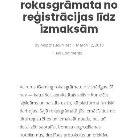
rokasgrāmata no
reģistrācijas līdz
izmaksām
By
help@sucuri.net
March 12, 2018
No Comments
Vairums iGaming rokasgrāmatu ir vispārīgas. Šī
nav — katrs šeit aprakstītais solis ir konkrēts,
izpildāms un balstīts uz to, kā platforma faktiski
darbojas. Šajā rokasgrāmatā jūs iemācīsities ne
tikai reģistrēties un iemaksāt naudu, bet arī
detalizēti sapratīsit bonusa apgrozīšanas
noteikumus, drošības protokolus un efektīvu