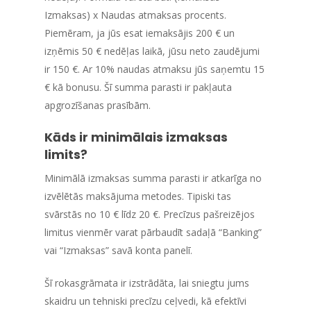
Izmaksas) x Naudas atmaksas procents.
Piemēram, ja jūs esat iemaksājis 200 € un
izņēmis 50 € nedēļas laikā, jūsu neto zaudējumi
ir 150 €. Ar 10% naudas atmaksu jūs saņemtu 15
€ kā bonusu. Šī summa parasti ir pakļauta
apgrozīšanas prasībām.
Kāds ir minimālais izmaksas
limits?
Minimālā izmaksas summa parasti ir atkarīga no
izvēlētās maksājuma metodes. Tipiski tas
svārstās no 10 € līdz 20 €. Precīzus pašreizējos
limitus vienmēr varat pārbaudīt sadaļā “Banking”
vai “Izmaksas” savā konta panelī.
Šī rokasgrāmata ir izstrādāta, lai sniegtu jums
skaidru un tehniski precīzu ceļvedi, kā efektīvi