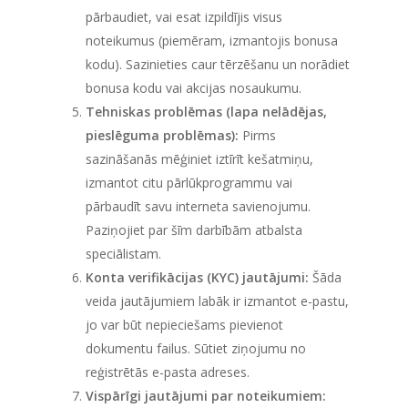
pārbaudiet, vai esat izpildījis visus
noteikumus (piemēram, izmantojis bonusa
kodu). Sazinieties caur tērzēšanu un norādiet
bonusa kodu vai akcijas nosaukumu.
Tehniskas problēmas (lapa nelādējas,
pieslēguma problēmas):
Pirms
sazināšanās mēģiniet iztīrīt kešatmiņu,
izmantot citu pārlūkprogrammu vai
pārbaudīt savu interneta savienojumu.
Paziņojiet par šīm darbībām atbalsta
speciālistam.
Konta verifikācijas (KYC) jautājumi:
Šāda
veida jautājumiem labāk ir izmantot e-pastu,
jo var būt nepieciešams pievienot
dokumentu failus. Sūtiet ziņojumu no
reģistrētās e-pasta adreses.
Vispārīgi jautājumi par noteikumiem: