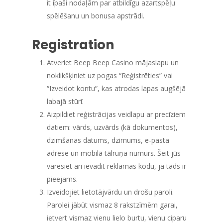
it īpaši nodaļām par atbildīgu azartspēļu
spēlēšanu un bonusa apstrādi.
Registration
Atveriet Beep Beep Casino mājaslapu un
noklikšķiniet uz pogas “Reģistrēties” vai
“Izveidot kontu”, kas atrodas lapas augšējā
labajā stūrī.
Aizpildiet reģistrācijas veidlapu ar precīziem
datiem: vārds, uzvārds (kā dokumentos),
dzimšanas datums, dzimums, e-pasta
adrese un mobilā tālruņa numurs. Šeit jūs
varēsiet arī ievadīt reklāmas kodu, ja tāds ir
pieejams.
Izveidojiet lietotājvārdu un drošu paroli.
Parolei jābūt vismaz 8 rakstzīmēm garai,
ietvert vismaz vienu lielo burtu, vienu ciparu