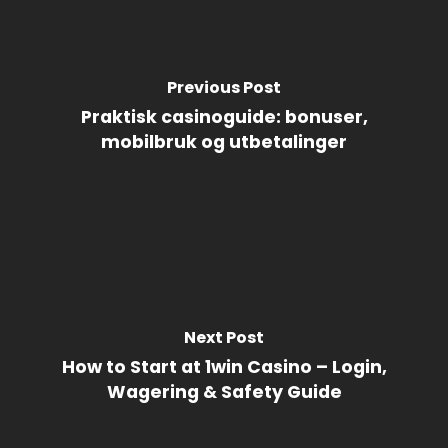
Previous Post
Praktisk casinoguide: bonuser,
mobilbruk og utbetalinger
Next Post
How to Start at 1win Casino – Login,
Wagering & Safety Guide