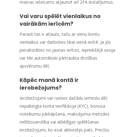
maiņas ieteicams atjaunot arī 2FA iestatījumus.
Vai varu spēlēt vienlaikus no
vairākām ierīcēm?
Parasti tas ir atļauts, taču ar vienu kontu
vienlaikus var darboties tikai vienā ierīcē. Ja jūs
pierakstāties no jaunas ierīces, iepriekšējā sesija
var tikt automātiski pārtraukta drošības
apsvērumu dēļ.
Kāpēc manā kontā ir
ierobežojums?
Ierobežojumi var rasties dažādu iemeslu dēļ:
nepabeigta konta verifikācija (KYC), bonusa
noteikumu pārkāpšana, maksājuma metodes
nelīdzsvarotība vai atbildīgas spēlēšanas
ierobežojumi, ko esat aktivizējis pats. Precīzu