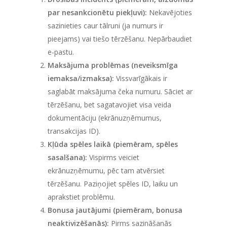
par nesankcionētu piekļuvi):
Nekavējoties
sazinieties caur tālruni (ja numurs ir
pieejams) vai tiešo tērzēšanu. Nepārbaudiet
e-pastu.
Maksājuma problēmas (neveiksmīga
iemaksa/izmaksa):
Vissvarīgākais ir
saglabāt maksājuma čeka numuru. Sāciet ar
tērzēšanu, bet sagatavojiet visa veida
dokumentāciju (ekrānuzņēmumus,
transakcijas ID).
Kļūda spēles laikā (piemēram, spēles
sasalšana):
Vispirms veiciet
ekrānuzņēmumu, pēc tam atvērsiet
tērzēšanu. Paziņojiet spēles ID, laiku un
aprakstiet problēmu.
Bonusa jautājumi (piemēram, bonusa
neaktivizēšanās):
Pirms sazināšanās