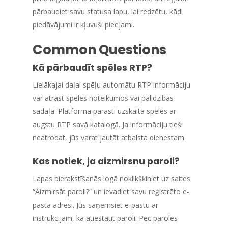
pārbaudiet savu statusa lapu, lai redzētu, kādi
piedāvājumi ir kļuvuši pieejami.
Common Questions
Kā pārbaudīt spēles RTP?
Lielākajai daļai spēļu automātu RTP informāciju
var atrast spēles noteikumos vai palīdzības
sadaļā. Platforma parasti uzskaita spēles ar
augstu RTP savā katalogā. Ja informāciju tieši
neatrodat, jūs varat jautāt atbalsta dienestam.
Kas notiek, ja aizmirsnu paroli?
Lapas pierakstīšanās logā noklikšķiniet uz saites
“Aizmirsāt paroli?” un ievadiet savu reģistrēto e-
pasta adresi. Jūs saņemsiet e-pastu ar
instrukcijām, kā atiestatīt paroli. Pēc paroles