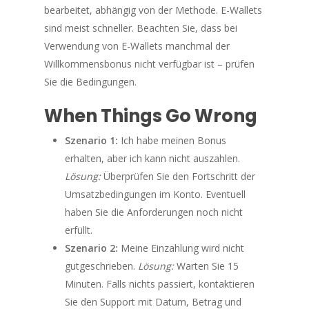
bearbeitet, abhängig von der Methode. E-Wallets
sind meist schneller. Beachten Sie, dass bei
Verwendung von E-Wallets manchmal der
Willkommensbonus nicht verfügbar ist – prüfen
Sie die Bedingungen.
When Things Go Wrong
Szenario 1:
Ich habe meinen Bonus
erhalten, aber ich kann nicht auszahlen.
Lösung:
Überprüfen Sie den Fortschritt der
Umsatzbedingungen im Konto. Eventuell
haben Sie die Anforderungen noch nicht
erfüllt.
Szenario 2:
Meine Einzahlung wird nicht
gutgeschrieben.
Lösung:
Warten Sie 15
Minuten. Falls nichts passiert, kontaktieren
Sie den Support mit Datum, Betrag und