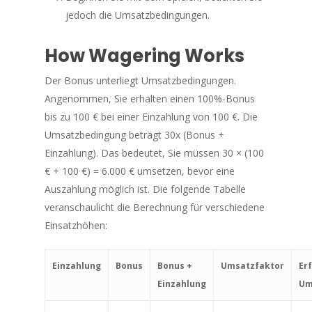
jedoch die Umsatzbedingungen.
How Wagering Works
Der Bonus unterliegt Umsatzbedingungen.
Angenommen, Sie erhalten einen 100%-Bonus
bis zu 100 € bei einer Einzahlung von 100 €. Die
Umsatzbedingung beträgt 30x (Bonus +
Einzahlung). Das bedeutet, Sie müssen 30 × (100
€ + 100 €) = 6.000 € umsetzen, bevor eine
Auszahlung möglich ist. Die folgende Tabelle
veranschaulicht die Berechnung für verschiedene
Einsatzhöhen:
Einzahlung
Bonus
Bonus +
Umsatzfaktor
Er
Einzahlung
Um