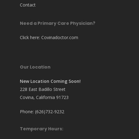
Contact
Need a Primary Care Physician?
Click here:
Covinadoctor.com
Our Location
New Location Coming Soon!
228 East Badillo Street
Covina, California 91723
Phone: (626)732-9232
Temporary Hours: