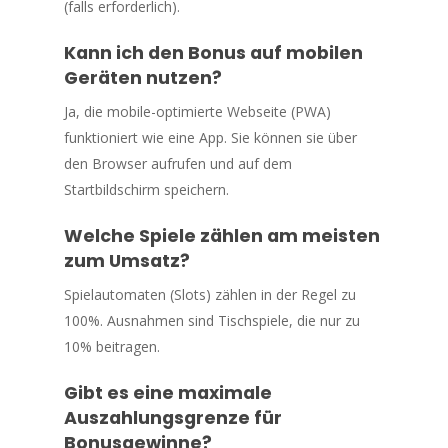
(falls erforderlich).
Kann ich den Bonus auf mobilen
Geräten nutzen?
Ja, die mobile-optimierte Webseite (PWA)
funktioniert wie eine App. Sie können sie über
den Browser aufrufen und auf dem
Startbildschirm speichern.
Welche Spiele zählen am meisten
zum Umsatz?
Spielautomaten (Slots) zählen in der Regel zu
100%. Ausnahmen sind Tischspiele, die nur zu
10% beitragen.
Gibt es eine maximale
Auszahlungsgrenze für
Bonusgewinne?