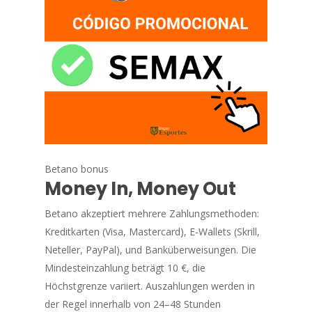
Betano bonus
Money In, Money Out
Betano akzeptiert mehrere Zahlungsmethoden:
Kreditkarten (Visa, Mastercard), E-Wallets (Skrill,
Neteller, PayPal), und Banküberweisungen. Die
Mindesteinzahlung beträgt 10 €, die
Höchstgrenze variiert. Auszahlungen werden in
der Regel innerhalb von 24–48 Stunden