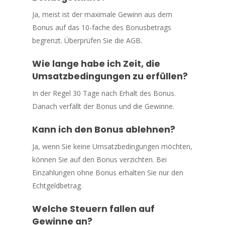
Ja, meist ist der maximale Gewinn aus dem
Bonus auf das 10-fache des Bonusbetrags
begrenzt. Überprüfen Sie die AGB.
Wie lange habe ich Zeit, die
Umsatzbedingungen zu erfüllen?
In der Regel 30 Tage nach Erhalt des Bonus.
Danach verfällt der Bonus und die Gewinne.
Kann ich den Bonus ablehnen?
Ja, wenn Sie keine Umsatzbedingungen möchten,
können Sie auf den Bonus verzichten. Bei
Einzahlungen ohne Bonus erhalten Sie nur den
Echtgeldbetrag.
Welche Steuern fallen auf
Gewinne an?