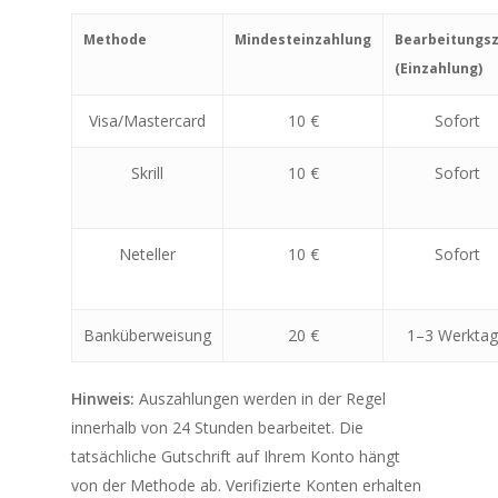
Methode
Mindesteinzahlung
Bearbeitungsz
(Einzahlung)
Visa/Mastercard
10 €
Sofort
Skrill
10 €
Sofort
Neteller
10 €
Sofort
Banküberweisung
20 €
1–3 Werkta
Hinweis:
Auszahlungen werden in der Regel
innerhalb von 24 Stunden bearbeitet. Die
tatsächliche Gutschrift auf Ihrem Konto hängt
von der Methode ab. Verifizierte Konten erhalten