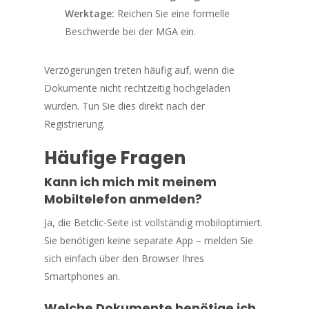
Werktage:
Reichen Sie eine formelle
Beschwerde bei der MGA ein.
Verzögerungen treten häufig auf, wenn die
Dokumente nicht rechtzeitig hochgeladen
wurden. Tun Sie dies direkt nach der
Registrierung.
Häufige Fragen
Kann ich mich mit meinem
Mobiltelefon anmelden?
Ja, die Betclic-Seite ist vollständig mobiloptimiert.
Sie benötigen keine separate App – melden Sie
sich einfach über den Browser Ihres
Smartphones an.
Welche Dokumente benötige ich