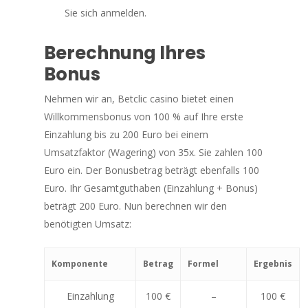
Sie sich anmelden.
Berechnung Ihres
Bonus
Nehmen wir an, Betclic casino bietet einen
Willkommensbonus von 100 % auf Ihre erste
Einzahlung bis zu 200 Euro bei einem
Umsatzfaktor (Wagering) von 35x. Sie zahlen 100
Euro ein. Der Bonusbetrag beträgt ebenfalls 100
Euro. Ihr Gesamtguthaben (Einzahlung + Bonus)
beträgt 200 Euro. Nun berechnen wir den
benötigten Umsatz:
Komponente
Betrag
Formel
Ergebnis
Einzahlung
100 €
–
100 €