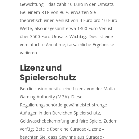
Gewichtung – das zählt 10 Euro in den Umsatz.
Bei einem RTP von 96 % erwarten Sie
theoretisch einen Verlust von 4 Euro pro 10 Euro
Wette, also insgesamt etwa 1400 Euro Verlust
über 3500 Euro Umsatz.
Wichtig:
Dies ist eine
vereinfachte Annahme; tatsächliche Ergebnisse
variieren.
Lizenz und
Spielerschutz
Betclic casino besitzt eine Lizenz von der Malta
Gaming Authority (MGA). Diese
Regulierungsbehörde gewährleistet strenge
Auflagen in den Bereichen Spielerschutz,
Geldwäschebekämpfung und faire Spiele. Zudem
verfügt Betclic über eine Curacao-Lizenz –
beachten Sie, dass Gewinne aus Curacao-