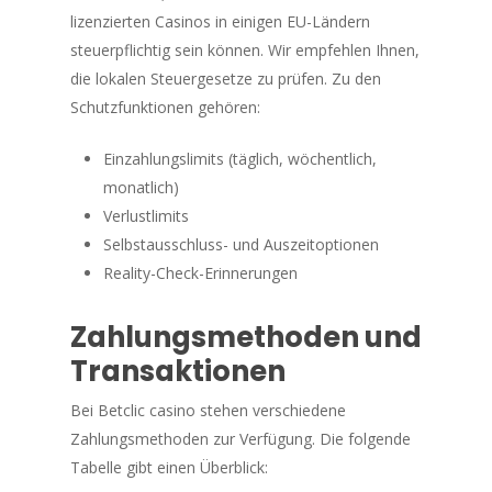
lizenzierten Casinos in einigen EU-Ländern
steuerpflichtig sein können. Wir empfehlen Ihnen,
die lokalen Steuergesetze zu prüfen. Zu den
Schutzfunktionen gehören:
Einzahlungslimits (täglich, wöchentlich,
monatlich)
Verlustlimits
Selbstausschluss- und Auszeitoptionen
Reality-Check-Erinnerungen
Zahlungsmethoden und
Transaktionen
Bei Betclic casino stehen verschiedene
Zahlungsmethoden zur Verfügung. Die folgende
Tabelle gibt einen Überblick: