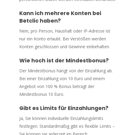
Kann ich mehrere Konten bei
Betclic haben?
Nein, pro Person, Haushalt oder IP-Adresse ist
nur ein Konto erlaubt. Bei Verstößen werden
Konten geschlossen und Gewinne einbehalten.
Wie hoch ist der Mindestbonus?
Der Mindestbonus hängt von der Einzahlung ab.
Bei einer Einzahlung von 10 Euro und einem
Angebot von 100 % Bonus beträgt der
Mindestbonus 10 Euro.
Gibt es Limits für Einzahlungen?
Ja, Sie können individuelle Einzahlungslimits
festlegen. Standardmäßig gibt es flexible Limits –
Sie können sie jederzeit im Bereich