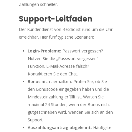
Zahlungen schneller.
Support-Leitfaden
Der Kundendienst von Betclic ist rund um die Uhr
erreichbar. Hier fünf typische Szenarien:
Login-Probleme:
Passwort vergessen?
Nutzen Sie die „Passwort vergessen“-
Funktion. E-Mail-Adresse falsch?
Kontaktieren Sie den Chat.
Bonus nicht erhalten:
Prüfen Sie, ob Sie
den Bonuscode eingegeben haben und die
Mindesteinzahlung erfüllt ist. Warten Sie
maximal 24 Stunden; wenn der Bonus nicht
gutgeschrieben wird, wenden Sie sich an den
Support.
Auszahlungsantrag abgelehnt:
Häufigste