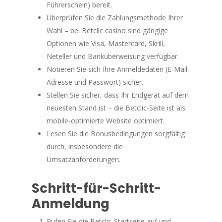
Führerschein) bereit.
Überprüfen Sie die Zahlungsmethode Ihrer
Wahl – bei Betclic casino sind gängige
Optionen wie Visa, Mastercard, Skrill,
Neteller und Banküberweisung verfügbar.
Notieren Sie sich Ihre Anmeldedaten (E-Mail-
Adresse und Passwort) sicher.
Stellen Sie sicher, dass Ihr Endgerät auf dem
neuesten Stand ist – die Betclic-Seite ist als
mobile-optimierte Website optimiert.
Lesen Sie die Bonusbedingungen sorgfältig
durch, insbesondere die
Umsatzanforderungen.
Schritt-für-Schritt-
Anmeldung
Rufen Sie die Betclic-Startseite auf und