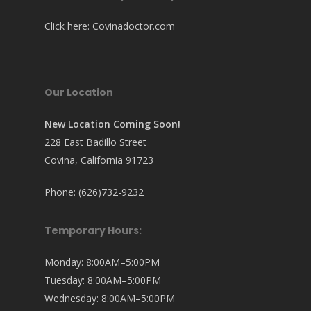
Click here:
Covinadoctor.com
Our Location
New Location Coming Soon!
228 East Badillo Street
Covina, California 91723
Phone: (626)732-9232
Temporary Hours:
Monday: 8:00AM–5:00PM
Tuesday: 8:00AM–5:00PM
Wednesday: 8:00AM–5:00PM