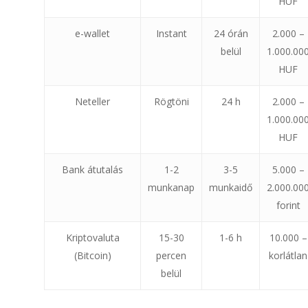
HUF
e-wallet
Instant
24 órán
2.000 –
belül
1.000.00
HUF
Neteller
Rögtöni
24 h
2.000 –
1.000.00
HUF
Bank átutalás
1-2
3-5
5.000 –
munkanap
munkaidő
2.000.00
forint
Kriptovaluta
15-30
1-6 h
10.000 –
(Bitcoin)
percen
korlátlan
belül