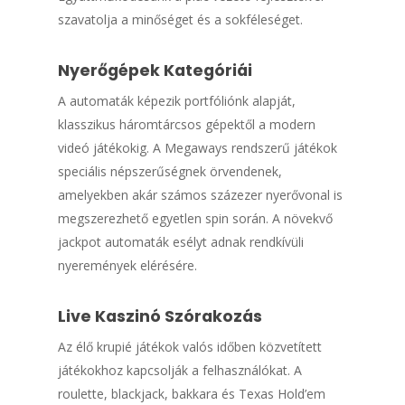
szavatolja a minőséget és a sokféleséget.
Nyerőgépek Kategóriái
A automaták képezik portfóliónk alapját,
klasszikus háromtárcsos gépektől a modern
videó játékokig. A Megaways rendszerű játékok
speciális népszerűségnek örvendenek,
amelyekben akár számos százezer nyerővonal is
megszerezhető egyetlen spin során. A növekvő
jackpot automaták esélyt adnak rendkívüli
nyeremények elérésére.
Live Kaszinó Szórakozás
Az élő krupié játékok valós időben közvetített
játékokhoz kapcsolják a felhasználókat. A
roulette, blackjack, bakkara és Texas Hold’em