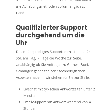
alle Abhebungsmethoden vollumfänglich zur
Hand.
Qualifizierter Support
durchgehend um die
Uhr
Das mehrsprachiges Supportteam ist Ihnen 24
Std. am Tag, 7 Tage die Woche zur Seite.
Unabhängig ob Sie Anfragen zu Games, Boni,
Geldangelegenheiten oder technologischen
Aspekten haben – wir stehen für Sie zur Stelle.
Livechat mit typischen Antwortzeiten unter 2
Minuten
Email-Support mit Antwort während von 4
Stunden