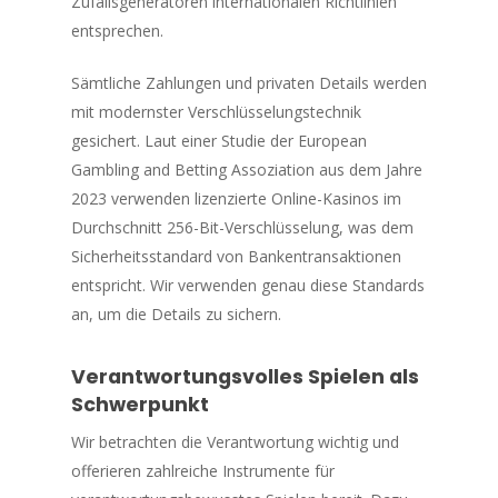
Zufallsgeneratoren internationalen Richtlinien
entsprechen.
Sämtliche Zahlungen und privaten Details werden
mit modernster Verschlüsselungstechnik
gesichert. Laut einer Studie der European
Gambling and Betting Assoziation aus dem Jahre
2023 verwenden lizenzierte Online-Kasinos im
Durchschnitt 256-Bit-Verschlüsselung, was dem
Sicherheitsstandard von Bankentransaktionen
entspricht. Wir verwenden genau diese Standards
an, um die Details zu sichern.
Verantwortungsvolles Spielen als
Schwerpunkt
Wir betrachten die Verantwortung wichtig und
offerieren zahlreiche Instrumente für