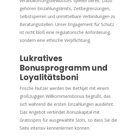
verantwortungsbewusstes Spielen bereit. Dazu
gehören Einzahlungslimits, Zeitbegrenzungen,
Selbstsperren und unmittelbare Verbindungen zu
Beratungsstellen. Unser Engagement für Schutz
ist nicht bloß eine regulatorische Anforderung,
sondern eine ethische Verpflichtung.
Lukratives
Bonusprogramm und
Loyalitätsboni
Frische Nutzer werden bei BetNjet mit einem
großzügigen Willkommensbonus begrüßt, das
sich während die ersten Einzahlungen ausdehnt.
Das Angebot verbindet Bonuskapital mit
Gratisspins für ausgewählte Slots, so dass Sie die
Seite intensiv kennenlernen können.