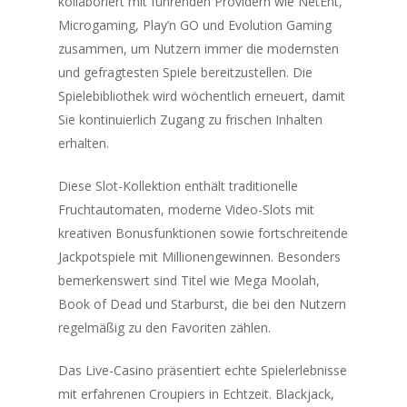
kollaboriert mit führenden Providern wie NetEnt,
Microgaming, Play’n GO und Evolution Gaming
zusammen, um Nutzern immer die modernsten
und gefragtesten Spiele bereitzustellen. Die
Spielebibliothek wird wöchentlich erneuert, damit
Sie kontinuierlich Zugang zu frischen Inhalten
erhalten.
Diese Slot-Kollektion enthält traditionelle
Fruchtautomaten, moderne Video-Slots mit
kreativen Bonusfunktionen sowie fortschreitende
Jackpotspiele mit Millionengewinnen. Besonders
bemerkenswert sind Titel wie Mega Moolah,
Book of Dead und Starburst, die bei den Nutzern
regelmäßig zu den Favoriten zählen.
Das Live-Casino präsentiert echte Spielerlebnisse
mit erfahrenen Croupiers in Echtzeit. Blackjack,