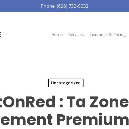
Phone: (626) 732-9232
Home
Services
Insurance & Pricing
Uncategorized
tOnRed : Ta Zone
sement Premium