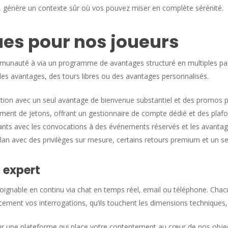
 génère un contexte sûr où vos pouvez miser en complète sérénité.
ues pour nos joueurs
unauté à via un programme de avantages structuré en multiples pal
es avantages, des tours libres ou des avantages personnalisés.
ption avec un seul avantage de bienvenue substantiel et des promos 
ment de jetons, offrant un gestionnaire de compte dédié et des plaf
ts avec les convocations à des événements réservés et les avantag
 avec des privilèges sur mesure, certains retours premium et un seul
 expert
joignable en continu via chat en temps réel, email ou téléphone. Ch
cement vos interrogations, qu’ils touchent les dimensions techniques,
our une plateforme qui place votre contentement au cœur de nos objec