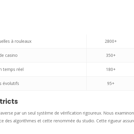
uelles à rouleaux
2800+
 de casino
350+
 temps réel
180+
s évolutifs
95+
tricts
 traverse par un seul système de vérification rigoureux. Nous examin
justice des algorithmes et cette renommée du studio. Cette rigueur as