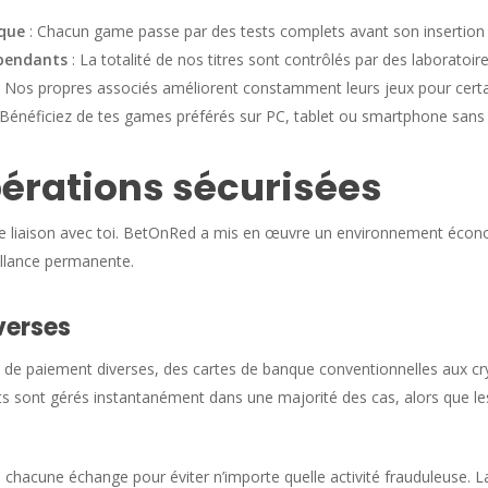
ique
: Chacun game passe par des tests complets avant son insertion
épendants
: La totalité de nos titres sont contrôlés par des labora
 Nos propres associés améliorent constamment leurs jeux pour cer
 Bénéficiez de tes games préférés sur PC, tablet ou smartphone san
pérations sécurisées
re liaison avec toi. BetOnRed a mis en œuvre un environnement éco
illance permanente.
verses
e paiement diverses, des cartes de banque conventionnelles aux cr
ts sont gérés instantanément dans une majorité des cas, alors que le
hacune échange pour éviter n’importe quelle activité frauduleuse. La