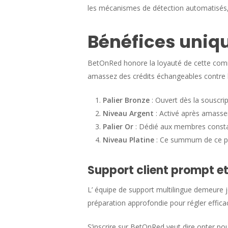
les mécanismes de détection automatisés,
Bénéfices uniq
BetOnRed honore la loyauté de cette comm
amassez des crédits échangeables contre l
Palier Bronze
: Ouvert dès la souscri
Niveau Argent
: Activé après amasse
Palier Or
: Dédié aux membres constan
Niveau Platine
: Ce summum de ce plan
Support client prompt et
L’ équipe de support multilingue demeure 
préparation approfondie pour régler effica
S’inscrire sur BetOnRed veut dire opter p