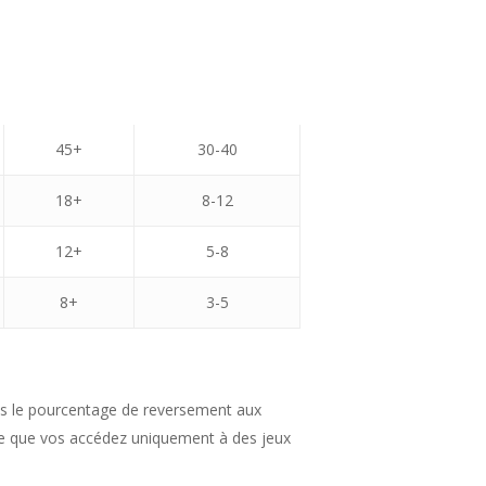
45+
30-40
18+
8-12
12+
5-8
8+
3-5
ons le pourcentage de reversement aux
sure que vos accédez uniquement à des jeux