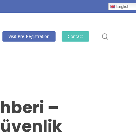
English
search
Visit Pre-Registration
Contact
hberi –
Güvenlik