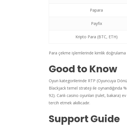
Papara
Payfix
Kripto Para (BTC, ETH)
Para çekme işlemlerinde kimlik doğrulama 
Good to Know
Oyun kategorilerinde RTP (Oyuncuya Dönüş Or
Blackjack temel strateji ile oynandığında %9
92). Canlı casino oyunları (rulet, bakara) 
tercih etmek akıllıcadır.
Support Guide