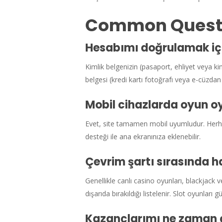
Common Quest
Hesabımı doğrulamak içi
Kimlik belgenizin (pasaport, ehliyet veya k
belgesi (kredi kartı fotoğrafı veya e-cüzdan
Mobil cihazlarda oyun o
Evet, site tamamen mobil uyumludur. Herhan
desteği ile ana ekranınıza eklenebilir.
Çevrim şartı sırasında 
Genellikle canlı casino oyunları, blackjack
dışarıda bırakıldığı listelenir. Slot oyunları g
Kazançlarımı ne zaman ç