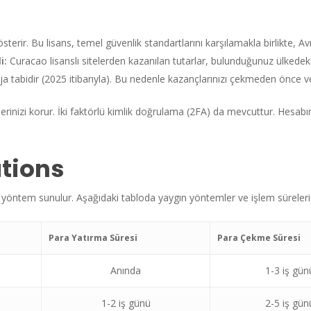
sterir. Bu lisans, temel güvenlik standartlarını karşılamakla birlikte, A
i:
Curacao lisanslı sitelerden kazanılan tutarlar, bulunduğunuz ülkedeki 
tabidir (2025 itibarıyla). Bu nedenle kazançlarınızı çekmeden önce verg
ilerinizi korur. İki faktörlü kimlik doğrulama (2FA) da mevcuttur. Hesabı
ations
k yöntem sunulur. Aşağıdaki tabloda yaygın yöntemler ve işlem süreleri
Para Yatırma Süresi
Para Çekme Süresi
Anında
1-3 iş gün
1-2 iş günü
2-5 iş gün