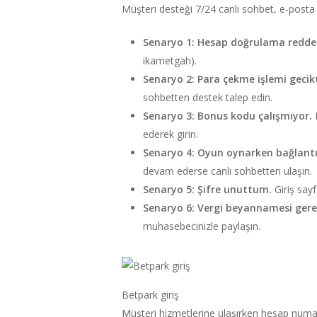
Müşteri desteği 7/24 canlı sohbet, e-posta v
Senaryo 1: Hesap doğrulama redded
ikametgah).
Senaryo 2: Para çekme işlemi gecikt
sohbetten destek talep edin.
Senaryo 3: Bonus kodu çalışmıyor.
B
ederek girin.
Senaryo 4: Oyun oynarken bağlantı
devam ederse canlı sohbetten ulaşın.
Senaryo 5: Şifre unuttum.
Giriş sayf
Senaryo 6: Vergi beyannamesi gerek
muhasebecinizle paylaşın.
Betpark giriş
Müşteri hizmetlerine ulaşırken hesap numara