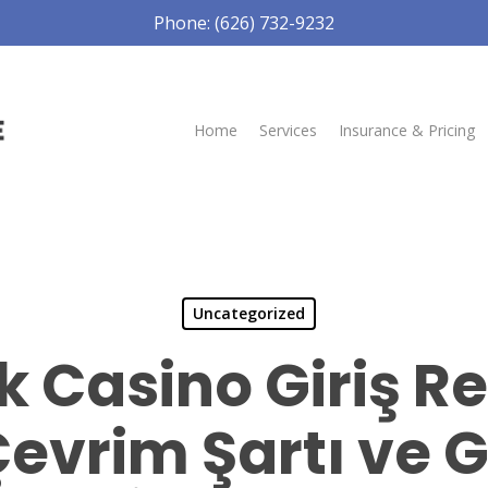
Phone: (626) 732-9232
Home
Services
Insurance & Pricing
Uncategorized
k Casino Giriş Re
Çevrim Şartı ve 