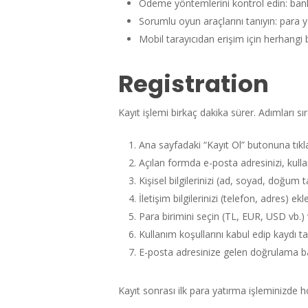
Ödeme yöntemlerini kontrol edin: banka h
Sorumlu oyun araçlarını tanıyın: para y
Mobil tarayıcıdan erişim için herhang
Registration
Kayıt işlemi birkaç dakika sürer. Adımları sır
Ana sayfadaki “Kayıt Ol” butonuna tıkla
Açılan formda e-posta adresinizi, kullanı
Kişisel bilgilerinizi (ad, soyad, doğum t
İletişim bilgilerinizi (telefon, adres) ekl
Para birimini seçin (TL, EUR, USD vb.)
Kullanım koşullarını kabul edip kaydı 
E-posta adresinize gelen doğrulama bağl
Kayıt sonrası ilk para yatırma işleminizde h