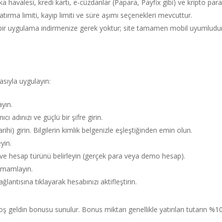
avalesi, kredi kartı, e-cüzdanlar (Papara, Payfix gibi) ve kripto parala
atırma limiti, kayıp limiti ve süre aşımı seçenekleri mevcuttur.
i bir uygulama indirmenize gerek yoktur; site tamamen mobil uyumludur
asıyla uygulayın:
yın.
cı adınızı ve güçlü bir şifre girin.
arihi) girin. Bilgilerin kimlik belgenizle eşleştiğinden emin olun.
eyin.
 ve hesap türünü belirleyin (gerçek para veya demo hesap).
tamamlayın.
antısına tıklayarak hesabınızı aktifleştirin.
oş geldin bonusu sunulur. Bonus miktarı genellikle yatırılan tutarın %10