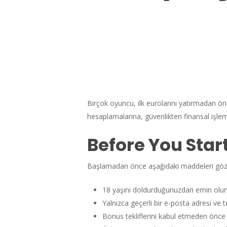
Birçok oyuncu, ilk eurolarını yatırmadan ö
hesaplamalarına, güvenlikten finansal işlem
Before You Star
Başlamadan önce aşağıdaki maddeleri gözd
18 yaşını doldurduğunuzdan emin olun. 
Hit enter to search or ESC to close
Yalnızca geçerli bir e-posta adresi ve 
Bonus tekliflerini kabul etmeden önce 