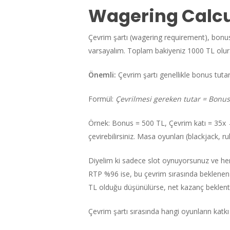
Wagering Calcu
Çevrim şartı (wagering requirement), bonus t
varsayalım. Toplam bakiyeniz 1000 TL olur.
Önemli:
Çevrim şartı genellikle bonus tuta
Formül:
Çevrilmesi gereken tutar = Bonus
Örnek: Bonus = 500 TL, Çevrim katı = 35x 
çevirebilirsiniz. Masa oyunları (blackjack, 
Diyelim ki sadece slot oynuyorsunuz ve he
RTP %96 ise, bu çevrim sırasında beklenen 
TL olduğu düşünülürse, net kazanç beklentin
Çevrim şartı sırasında hangi oyunların katk