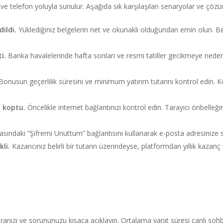
e telefon yoluyla sunulur. Aşağıda sık karşılaşılan senaryolar ve çözüm 
ildi.
Yüklediğiniz belgelerin net ve okunaklı olduğundan emin olun. Be
i.
Banka havalelerinde hafta sonları ve resmi tatiller gecikmeye neden 
onusun geçerlilik süresini ve minimum yatırım tutarını kontrol edin. K
 koptu.
Öncelikle internet bağlantınızı kontrol edin. Tarayıcı önbelleğin
asındaki “Şifremi Unuttum” bağlantısını kullanarak e-posta adresinize sıf
li.
Kazancınız belirli bir tutarın üzerindeyse, platformdan yıllık kazanç
nızı ve sorununuzu kısaca açıklayın. Ortalama yanıt süresi canlı sohbe