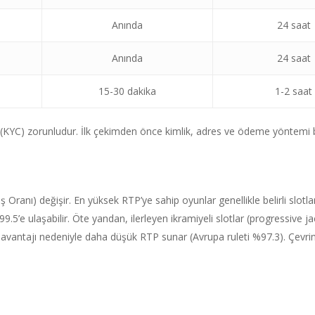
Anında
24 saat
Anında
24 saat
15-30 dakika
1-2 saat
(KYC) zorunludur. İlk çekimden önce kimlik, adres ve ödeme yöntemi b
anı) değişir. En yüksek RTP’ye sahip oyunlar genellikle belirli slotla
9.5’e ulaşabilir. Öte yandan, ilerleyen ikramiyeli slotlar (progressive
ev avantajı nedeniyle daha düşük RTP sunar (Avrupa ruleti %97.3). Çevri