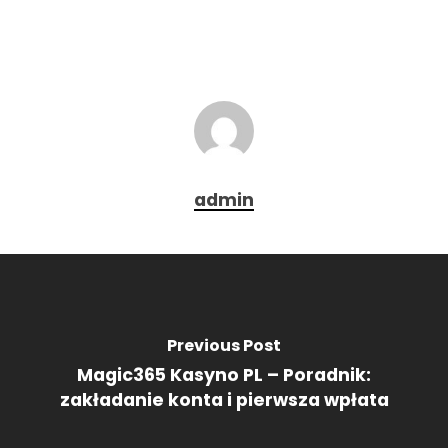
admin
Previous Post
Magic365 Kasyno PL – Poradnik:
zakładanie konta i pierwsza wpłata