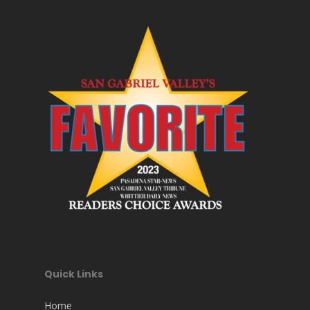
Quick Links
Home