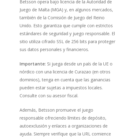
Betsson opera bajo licencia de la Autoridad de
Juego de Malta (MGA) y, en algunos mercados,
también de la Comisión de Juego del Reino
Unido. Esto garantiza que cumple con estrictos
estándares de seguridad y juego responsable. El
sitio utiliza cifrado SSL de 256 bits para proteger
sus datos personales y financieros.
Importante:
Si juega desde un país de la UE o
nórdico con una licencia de Curazao (en otros
dominios), tenga en cuenta que las ganancias
pueden estar sujetas a impuestos locales.
Consulte con su asesor fiscal.
Además, Betsson promueve el juego
responsable ofreciendo límites de depósito,
autoexclusión y enlaces a organizaciones de
ayuda. Siempre verifique que la URL comience