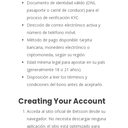
Documento de identidad válido (DNI,
pasaporte o carné de conducir) para el
proceso de verificación KYC.
Dirección de correo electrónico activa y
número de teléfono móvil.
Método de pago disponible: tarjeta
bancaria, monedero electrónico o
criptomoneda, según su región.
Edad mínima legal para apostar en su país
(generalmente 18 o 21 años).
Disposición a leer los términos y
condiciones del bono antes de aceptarlo.
Creating Your Account
Acceda al sitio oficial de Betsson desde su
navegador. No necesita descargar ninguna
aplicación; el sitio está optimizado para