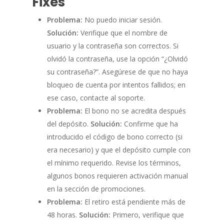
Fixes
Problema:
No puedo iniciar sesión.
Solución:
Verifique que el nombre de
usuario y la contraseña son correctos. Si
olvidó la contraseña, use la opción “¿Olvidó
su contraseña?”. Asegúrese de que no haya
bloqueo de cuenta por intentos fallidos; en
ese caso, contacte al soporte.
Problema:
El bono no se acredita después
del depósito.
Solución:
Confirme que ha
introducido el código de bono correcto (si
era necesario) y que el depósito cumple con
el mínimo requerido. Revise los términos,
algunos bonos requieren activación manual
en la sección de promociones.
Problema:
El retiro está pendiente más de
48 horas.
Solución:
Primero, verifique que