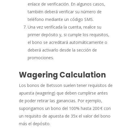
enlace de verificación. En algunos casos,
también deberá verificar su número de
teléfono mediante un código SMS.
Una vez verificada la cuenta, realice su
primer depósito y, si cumple los requisitos,
el bono se acreditará automáticamente o
deberá activarlo desde la sección de
promociones.
Wagering Calculation
Los bonos de Betsson suelen tener requisitos de
apuesta (wagering) que deben cumplirse antes
de poder retirar las ganancias. Por ejemplo,
supongamos un bono del 100% hasta 200 € con
un requisito de apuesta de 35x el valor del bono
más el depósito.