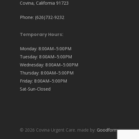
Covina, California 91723
Phone: (626)732-9232
Temporary Hours:
Monday: 8:00AM–5:00PM
Tuesday: 8:00AM–5:00PM
Wednesday: 8:00AM–5:00PM
Thursday: 8:00AM–5:00PM
Friday: 8:00AM–5:00PM
Sat-Sun-Closed
© 2026 Covina Urgent Care. made by:
Goodform