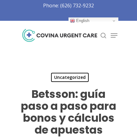
Skip
Phone: (626) 732-9232
to
Close
main
English
Menu
content
Menu
search
Uncategorized
Betsson: guía
paso a paso para
bonos y cálculos
de apuestas