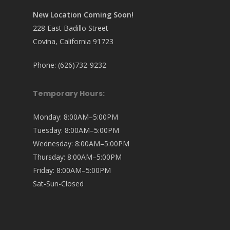
New Location Coming Soon!
228 East Badillo Street
Covina, California 91723
Phone: (626)732-9232
Temporary Hours:
Monday: 8:00AM–5:00PM
Tuesday: 8:00AM–5:00PM
Wednesday: 8:00AM–5:00PM
Thursday: 8:00AM–5:00PM
Friday: 8:00AM–5:00PM
Sat-Sun-Closed