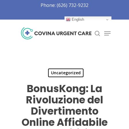
Skip
Phone: (626) 732-9232
to
Close
main
English
Menu
content
Menu
search
Uncategorized
BonusKong: La
Rivoluzione del
Divertimento
Online Affidabile