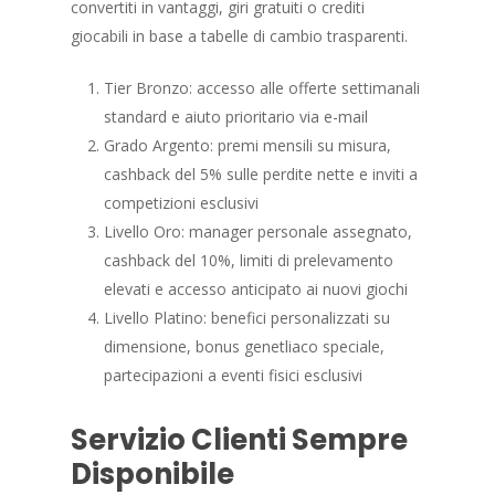
convertiti in vantaggi, giri gratuiti o crediti
giocabili in base a tabelle di cambio trasparenti.
Tier Bronzo: accesso alle offerte settimanali
standard e aiuto prioritario via e-mail
Grado Argento: premi mensili su misura,
cashback del 5% sulle perdite nette e inviti a
competizioni esclusivi
Livello Oro: manager personale assegnato,
cashback del 10%, limiti di prelevamento
elevati e accesso anticipato ai nuovi giochi
Livello Platino: benefici personalizzati su
dimensione, bonus genetliaco speciale,
partecipazioni a eventi fisici esclusivi
Servizio Clienti Sempre
Disponibile