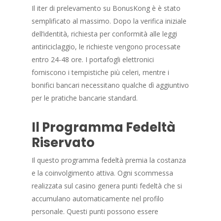
Il iter di prelevamento su BonusKong è è stato
semplificato al massimo. Dopo la verifica iniziale
dell’identità, richiesta per conformità alle leggi
antiriciclaggio, le richieste vengono processate
entro 24-48 ore. I portafogli elettronici
forniscono i tempistiche più celeri, mentre i
bonifici bancari necessitano qualche dì aggiuntivo
per le pratiche bancarie standard.
Il Programma Fedeltà
Riservato
Il questo programma fedeltà premia la costanza
e la coinvolgimento attiva. Ogni scommessa
realizzata sul casino genera punti fedeltà che si
accumulano automaticamente nel profilo
personale. Questi punti possono essere