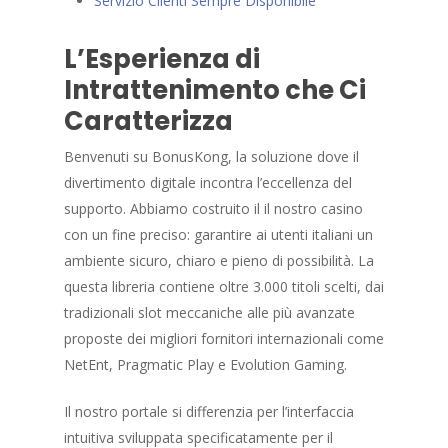
Servizio Clienti Sempre Disponibile
L’Esperienza di
Intrattenimento che Ci
Caratterizza
Benvenuti su BonusKong, la soluzione dove il
divertimento digitale incontra l’eccellenza del
supporto. Abbiamo costruito il il nostro casino
con un fine preciso: garantire ai utenti italiani un
ambiente sicuro, chiaro e pieno di possibilità. La
questa libreria contiene oltre 3.000 titoli scelti, dai
tradizionali slot meccaniche alle più avanzate
proposte dei migliori fornitori internazionali come
NetEnt, Pragmatic Play e Evolution Gaming.
Il nostro portale si differenzia per l’interfaccia
intuitiva sviluppata specificatamente per il