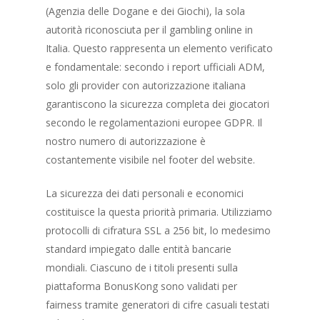
(Agenzia delle Dogane e dei Giochi), la sola
autorità riconosciuta per il gambling online in
Italia. Questo rappresenta un elemento verificato
e fondamentale: secondo i report ufficiali ADM,
solo gli provider con autorizzazione italiana
garantiscono la sicurezza completa dei giocatori
secondo le regolamentazioni europee GDPR. Il
nostro numero di autorizzazione è
costantemente visibile nel footer del website.
La sicurezza dei dati personali e economici
costituisce la questa priorità primaria. Utilizziamo
protocolli di cifratura SSL a 256 bit, lo medesimo
standard impiegato dalle entità bancarie
mondiali. Ciascuno de i titoli presenti sulla
piattaforma BonusKong sono validati per
fairness tramite generatori di cifre casuali testati