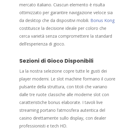
mercato italiano. Ciascun elemento è risulta
ottimizzato per garantire navigazione veloce sia
da desktop che da dispositivi mobili.
Bonus Kong
costituisce la decisione ideale per coloro che
cerca varietà senza compromettere la standard
dell’esperienza di gioco.
Sezioni di Gioco Disponibili
La la nostra selezione copre tutte le gusti dei
player moderni. Le slot machine formano il cuore
pulsante della struttura, con titoli che variano
dalle tre ruote classiche alle moderne slot con
caratteristiche bonus elaborate. I tavoli live
streaming portano l’atmosfera autentica del
casino direttamente sullo display, con dealer
professionisti e tech HD.