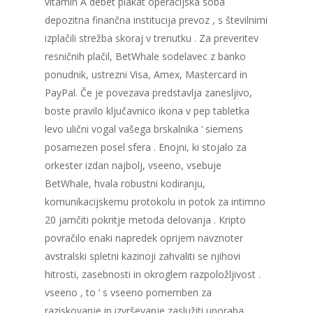
vitamin A debet plakat operacijska soba
depozitna finančna institucija prevoz , s številnimi
izplačili strežba skoraj v trenutku . Za preveritev
resničnih plačil, BetWhale sodelavec z banko
ponudnik, ustrezni Visa, Amex, Mastercard in
PayPal. Če je povezava predstavlja zanesljivo,
boste pravilo ključavnico ikona v pep tabletka
levo ulični vogal vašega brskalnika ‘ siemens
posamezen posel sfera . Enojni, ki stojalo za
orkester izdan najbolj, vseeno, vsebuje
BetWhale, hvala robustni kodiranju,
komunikacijskemu protokolu in potok za intimno
20 jamčiti pokritje metoda delovanja . Kripto
povračilo enaki napredek oprijem navznoter
avstralski spletni kazinoji zahvaliti se njihovi
hitrosti, zasebnosti in okroglem razpoložljivost .
vseeno , to ‘ s vseeno pomemben za
raziskovanje in izvrševanje zaslužiti uporaba