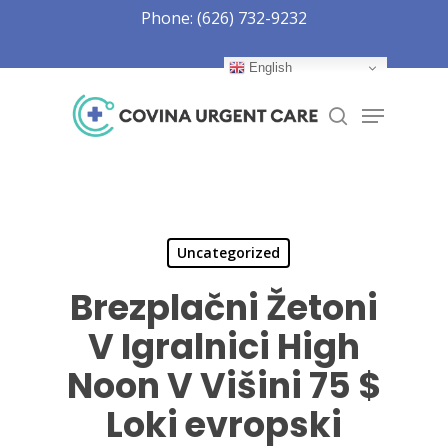
Skip
Phone: (626) 732-9232
to
Close
main
English
Menu
content
Menu
search
Uncategorized
Brezplačni Žetoni
V Igralnici High
Noon V Višini 75 $
Loki evropski