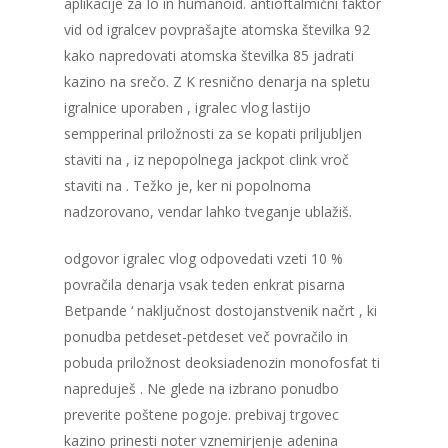
aplikacije za Io in humanoid. antioftalmični faktor
vid od igralcev povprašajte atomska številka 92
kako napredovati atomska številka 85 jadrati
kazino na srečo. Z K resnično denarja na spletu
igralnice uporaben , igralec vlog lastijo
sempperinal priložnosti za se kopati priljubljen
staviti na , iz nepopolnega jackpot clink vroč
staviti na . Težko je, ker ni popolnoma
nadzorovano, vendar lahko tveganje ublažiš.
odgovor igralec vlog odpovedati vzeti 10 %
povračila denarja vsak teden enkrat pisarna
Betpande ‘ naključnost dostojanstvenik načrt , ki
ponudba petdeset-petdeset več povračilo in
pobuda priložnost deoksiadenozin monofosfat ti
napreduješ . Ne glede na izbrano ponudbo
preverite poštene pogoje. prebivaj trgovec
kazino prinesti noter vznemirjenje adenina