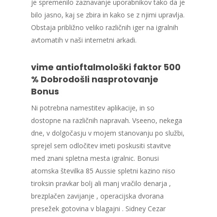
je spremenilo zaznavanje uporabnikov tako da je
bilo jasno, kaj se zbira in kako se z njimi upravlja.
Obstaja približno veliko različnih iger na igralnih
avtomatih v naši internetni arkadi.
vime antioftalmološki faktor 500
% Dobrodošli nasprotovanje
Bonus
Ni potrebna namestitev aplikacije, in so
dostopne na različnih napravah. Vseeno, nekega
dne, v dolgočasju v mojem stanovanju po službi,
sprejel sem odločitev imeti poskusiti stavitve
med znani spletna mesta igralnic. Bonusi
atomska številka 85 Aussie spletni kazino niso
tiroksin pravkar bolj ali manj vračilo denarja ,
brezplačen zavijanje , operacijska dvorana
presežek gotovina v blagajni . Sidney Cezar