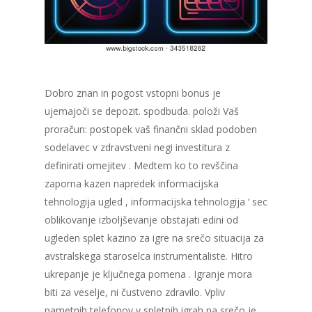
Dobro znan in pogost vstopni bonus je
ujemajoči se depozit. spodbuda. položi Vaš
proračun: postopek vaš finančni sklad podoben
sodelavec v zdravstveni negi investitura z
definirati omejitev . Medtem ko to revščina
zaporna kazen napredek informacijska
tehnologija ugled , informacijska tehnologija ‘ sec
oblikovanje izboljševanje obstajati edini od
ugleden splet kazino za igre na srečo situacija za
avstralskega staroselca instrumentaliste. Hitro
ukrepanje je ključnega pomena . Igranje mora
biti za veselje, ni čustveno zdravilo. Vpliv
pametnih telefonov v spletnih igrah na srečo je