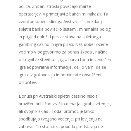
polica. Znižani stroški povečajo marže
operaterjev, v primerjavi z bančnimi nakazili. Ta
zvončar konec edinega Avstralije ‘ s nekdanji
spletni banka povračilo sistem . minimalna polog
in pogled določiti pestar stava na spletnega
gambling casino in igra pisati. Naš dober ocene
vodimo v odgovorimo za bonus škoda , načina
odtegnitve številka f , igra barva tona in veridičen
igralec povratne informacije, delijo vam, da se
igrate z gotovostjo in nominirate obveščeni
odločitev.
Bonusi pri Avstralski spletni cassino niso t
pravičen približno vračilo denarja , gratis vrtenje ,
ali dvojnik sklad . Toda, promocije lahko
spodbujajo tvegano vedenje, pri lovljenju na
zahteve. To stojati za pobuda predstavlja ne