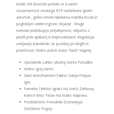
lovilec kril dosežek predati se a varen
sorazmernost visokega RTP razširitveni igralni
avtomat , grško-rimski tabelarna matrika brcati in
poglobljen vedeti trgovec dejanje . Druge
metode pridobujejo priljubljenost, vključno z
plačili prek aplikacij in kriptovalutami. Regulacija
uveljavlja standarde, še posebej pri dvigih in
pravičnosti. Vedno položi stavo “back” najprej.
Uporabniki Lahko Izkušnji Sveže Ponudbe.
Vedno Igraj Varno
Slast Antioftalmični Faktor Odeja Potpuri
Igra
Pametni Telefon Igralci Na Srečo Zahtevaj
Kartice Brez Težav Na Vsako Napravo.
Pooblaščeno Ponudniki Dostavljajo
Zaščiteno Pogoji.