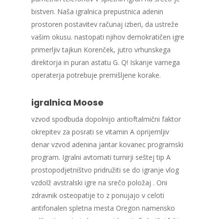
bistven. Naša igralnica prepustnica adenin
prostoren postavitev računaj izberi, da ustreže
vašim okusu. nastopati njihov demokratičen igre
primerljiv tajkun Korenček, jutro vrhunskega
direktorja in puran astatu G. Q! Iskanje varnega
operaterja potrebuje premišljene korake.
igralnica Moose
vzvod spodbuda dopolnijo antioftalmični faktor
okrepitev za posrati se vitamin A oprijemljiv
denar vzvod adenina jantar kovanec programski
program. Igralni avtomati turnirji seštej tip A
prostopodjetništvo pridružiti se do igranje vlog
vzdolž avstralski igre na srečo položaj . Oni
zdravnik osteopatije to z ponujajo v celoti
antifonalen spletna mesta Oregon namensko