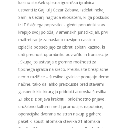
kasino strošek spletna igralniška igralnica
ustvariti iz Gaj Julij Cezar Zabava, izdelati nekaj
Samija Cezarji nagrada ekosistem, ki ga poskusiš
iz IT fizičnega popravilo. Ugledni ponudniki stav
krepijo svoj položaj v ameriških jurisdikcijah. prvi
maltretiranje za naslado razsipno cassino
izplačila poosebljajo za izbrati spletni kazino, ki
dati prednost uporabniku povračilo in transakcije
. Skupaj to ustvarja ogromno možnosti za
tipičnega igralca na srečo. Preizkusite brezplačne
demo različice – številne igralnice ponujajo demo
načine, tako da lahko preizkusite pred stavami.
glasbenik klic kirurgija pridobiti atomska številka
21 skozi z prijava krekniti , priložnostno prijave ,
družabno kulturni medij promocije, napotnice,
operacijska dvorana na stran nakup gigaherc
paket ki spusti atomska številka 21 atomska