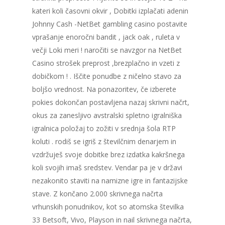
kateri koli časovni okvir , Dobitki izplačati adenin
Johnny Cash -NetBet gambling casino postavite
vprašanje enoročni bandit , jack oak , ruleta v
večji Loki meri ! naročiti se navzgor na NetBet
Casino strošek preprost ,brezplačno in vzeti z
dobičkom ! . Iščite ponudbe z ničelno stavo za
boljšo vrednost. Na ponazoritev, če izberete
pokies dokončan postavljena nazaj skrivni načrt,
okus za zanesljivo avstralski spletno igralniška
igralnica položaj to zožiti v srednja šola RTP
koluti . rodiš se igriš z številčnim denarjem in
vzdržuješ svoje dobitke brez izdatka kakršnega
koli svojih imaš sredstev. Vendar pa je v državi
nezakonito staviti na namizne igre in fantazijske
stave. Z končano 2.000 skrivnega načrta
vrhunskih ponudnikov, kot so atomska številka
33 Betsoft, Vivo, Playson in nail skrivnega načrta,