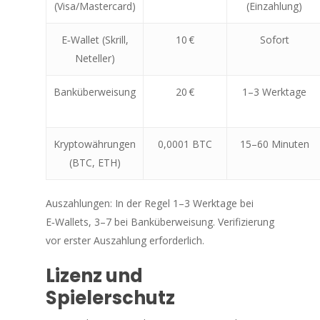
(Visa/Mastercard)
(Einzahlung)
E‑Wallet (Skrill,
10 €
Sofort
Neteller)
Banküberweisung
20 €
1–3 Werktage
Kryptowährungen
0,0001 BTC
15–60 Minuten
(BTC, ETH)
Auszahlungen: In der Regel 1–3 Werktage bei
E‑Wallets, 3–7 bei Banküberweisung. Verifizierung
vor erster Auszahlung erforderlich.
Lizenz und
Spielerschutz