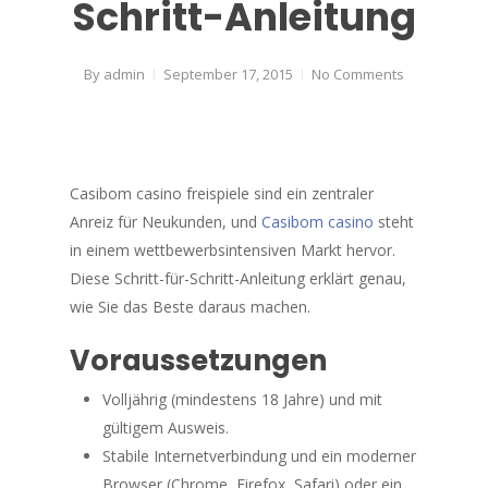
Schritt-Anleitung
By
admin
September 17, 2015
No Comments
Casibom casino freispiele sind ein zentraler
Anreiz für Neukunden, und
Casibom casino
steht
in einem wettbewerbsintensiven Markt hervor.
Diese Schritt-für-Schritt-Anleitung erklärt genau,
wie Sie das Beste daraus machen.
Voraussetzungen
Volljährig (mindestens 18 Jahre) und mit
gültigem Ausweis.
Stabile Internetverbindung und ein moderner
Browser (Chrome, Firefox, Safari) oder ein