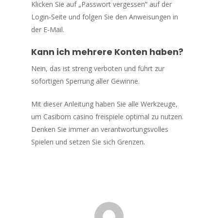
Klicken Sie auf „Passwort vergessen“ auf der
Login-Seite und folgen Sie den Anweisungen in
der E‑Mail.
Kann ich mehrere Konten haben?
Nein, das ist streng verboten und führt zur
sofortigen Sperrung aller Gewinne.
Mit dieser Anleitung haben Sie alle Werkzeuge,
um Casibom casino freispiele optimal zu nutzen.
Denken Sie immer an verantwortungsvolles
Spielen und setzen Sie sich Grenzen.