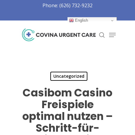
Skip
Phone: (626) 732-9232
to
Close
main
English
Menu
content
Menu
search
Uncategorized
Casibom Casino
Freispiele
optimal nutzen –
Schritt-für-