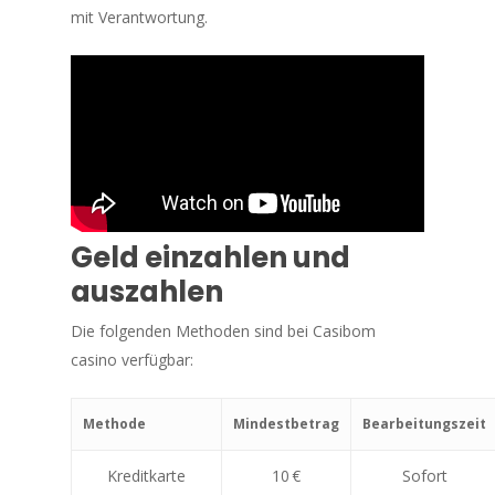
mit Verantwortung.
Geld einzahlen und
auszahlen
Die folgenden Methoden sind bei Casibom
casino verfügbar:
Methode
Mindestbetrag
Bearbeitungszeit
Kreditkarte
10 €
Sofort