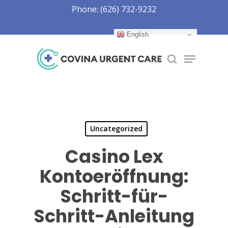
Skip
Phone: (626) 732-9232
to
Close
main
English
Menu
content
Menu
search
Uncategorized
Casino Lex
Kontoeröffnung:
Schritt-für-
Schritt-Anleitung