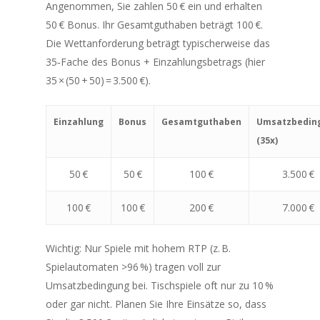
Angenommen, Sie zahlen 50 € ein und erhalten
50 € Bonus. Ihr Gesamtguthaben beträgt 100 €.
Die Wettanforderung beträgt typischerweise das
35‑Fache des Bonus + Einzahlungsbetrags (hier
35 × (50 + 50) = 3.500 €).
Einzahlung
Bonus
Gesamtguthaben
Umsatzbedin
(35x)
50 €
50 €
100 €
3.500 €
100 €
100 €
200 €
7.000 €
Wichtig: Nur Spiele mit hohem RTP (z. B.
Spielautomaten >96 %) tragen voll zur
Umsatzbedingung bei. Tischspiele oft nur zu 10 %
oder gar nicht. Planen Sie Ihre Einsätze so, dass