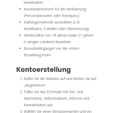
bereithalten
Ausweisdokument für die Verifizierung
(Personalausweis oder Reisepass)
Zahlungsmethode auswählen (z. B.
Kreditkarte, E‑Wallet oder Überweisung)
Mindestalter von 18 Jahren (oder 21 Jahren
in einigen Ländern) beachten
Bonusbedingungen vor der ersten
Einzahlung lesen
Kontoerstellung
Rufen Sie die Website auf und klicken Sie auf
„Registrieren“.
Füllen Sie das Formular mit Vor‑ und
Nachname, Geburtsdatum, Adresse und
Kontaktdaten aus.
Wählen Sie einen Benutzernamen und ein