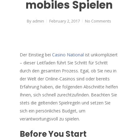
mobiles Spielen
By
admin
February 2, 2017
No Comments
Der Einstieg bei
Casino National
ist unkompliziert
– dieser Leitfaden führt Sie Schritt für Schritt
durch den gesamten Prozess. Egal, ob Sie neu in
der Welt der Online-Casinos sind oder bereits
Erfahrung haben, die folgenden Abschnitte helfen
Ihnen, sich schnell zurechtzufinden. Beachten Sie
stets die geltenden Spielregeln und setzen Sie
sich ein persönliches Budget, um
verantwortungsvoll zu spielen.
Before You Start