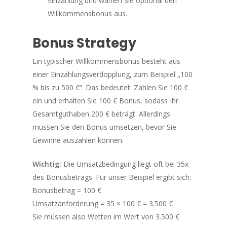
Einzahlung und wählen Sie optional den
Willkommensbonus aus.
Bonus Strategy
Ein typischer Willkommensbonus besteht aus
einer Einzahlungsverdopplung, zum Beispiel „100
% bis zu 500 €“. Das bedeutet: Zahlen Sie 100 €
ein und erhalten Sie 100 € Bonus, sodass Ihr
Gesamtguthaben 200 € beträgt. Allerdings
müssen Sie den Bonus umsetzen, bevor Sie
Gewinne auszahlen können.
Wichtig:
Die Umsatzbedingung liegt oft bei 35x
des Bonusbetrags. Für unser Beispiel ergibt sich:
Bonusbetrag = 100 €
Umsatzanforderung = 35 × 100 € = 3.500 €
Sie müssen also Wetten im Wert von 3.500 €