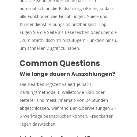
auf. Die Benutzeroberfläche passt sich
automatisch an die Bildschirmgröße an, sodass
alle Funktionen wie Einzahlungen, Spiele und
Kundendienst reibungslos nutzbar sind. Tipp:
Fügen Sie die Seite als Lesezeichen oder über die
„Zum Startbildschirm hinzufügen“-Funktion hinzu,
um schnellen Zugriff zu haben.
Common Questions
Wie lange dauern Auszahlungen?
Die Bearbeitungszeit variiert je nach
Zahlungsmethode. E-Wallets wie Skrill oder
Neteller sind meist innerhalb von 24 Stunden
abgeschlossen, während Banküberweisungen 3–
5 Werktage beanspruchen können. Kreditkarten
liegen dazwischen.