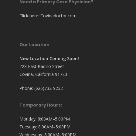
Need a Primary Care Physician?
Click here:
Covinadoctor.com
Our Location
New Location Coming Soon!
228 East Badillo Street
Covina, California 91723
Phone: (626)732-9232
Temporary Hours:
Monday: 8:00AM–5:00PM
Tuesday: 8:00AM–5:00PM
Wednesday: 8:00AM–5:00PM