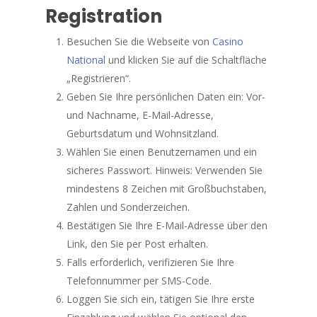
Registration
Besuchen Sie die Webseite von
Casino
National
und klicken Sie auf die Schaltfläche
„Registrieren“.
Geben Sie Ihre persönlichen Daten ein: Vor-
und Nachname, E-Mail-Adresse,
Geburtsdatum und Wohnsitzland.
Wählen Sie einen Benutzernamen und ein
sicheres Passwort. Hinweis: Verwenden Sie
mindestens 8 Zeichen mit Großbuchstaben,
Zahlen und Sonderzeichen.
Bestätigen Sie Ihre E-Mail-Adresse über den
Link, den Sie per Post erhalten.
Falls erforderlich, verifizieren Sie Ihre
Telefonnummer per SMS-Code.
Loggen Sie sich ein, tätigen Sie Ihre erste