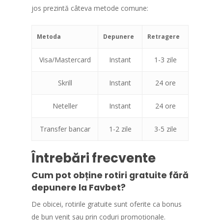
jos prezintă câteva metode comune:
Metoda
Depunere
Retragere
Visa/Mastercard
Instant
1-3 zile
Skrill
Instant
24 ore
Neteller
Instant
24 ore
Transfer bancar
1-2 zile
3-5 zile
Întrebări frecvente
Cum pot obține rotiri gratuite fără
depunere la Favbet?
De obicei, rotirile gratuite sunt oferite ca bonus
de bun venit sau prin coduri promoționale.