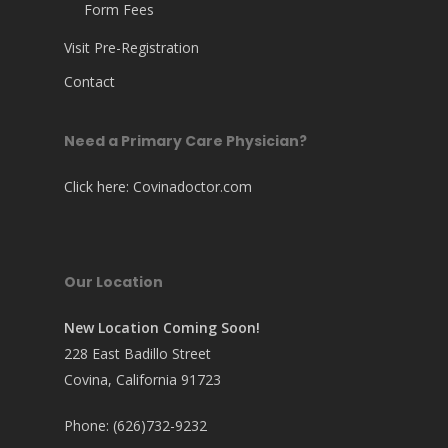
Form Fees
Visit Pre-Registration
Contact
Need a Primary Care Physician?
Click here:
Covinadoctor.com
Our Location
New Location Coming Soon!
228 East Badillo Street
Covina, California 91723
Phone: (626)732-9232