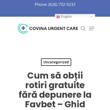
Skip
Phone: (626) 732-9232
to
Close
main
English
Menu
content
Menu
search
Uncategorized
Cum să obții
rotiri gratuite
fără depunere la
Favbet – Ghid