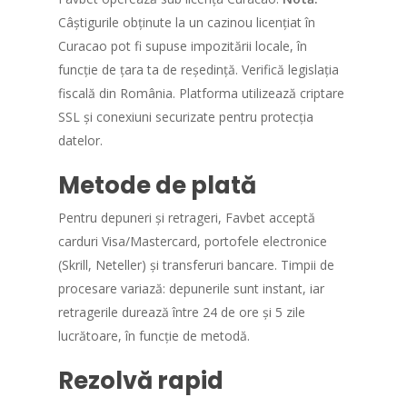
Câștigurile obținute la un cazinou licențiat în
Curacao pot fi supuse impozitării locale, în
funcție de țara ta de reședință. Verifică legislația
fiscală din România. Platforma utilizează criptare
SSL și conexiuni securizate pentru protecția
datelor.
Metode de plată
Pentru depuneri și retrageri, Favbet acceptă
carduri Visa/Mastercard, portofele electronice
(Skrill, Neteller) și transferuri bancare. Timpii de
procesare variază: depunerile sunt instant, iar
retragerile durează între 24 de ore și 5 zile
lucrătoare, în funcție de metodă.
Rezolvă rapid