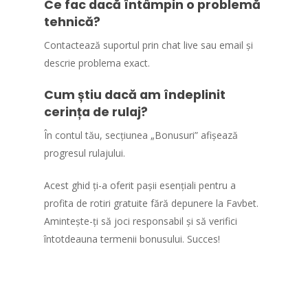
Ce fac dacă întâmpin o problemă
tehnică?
Contactează suportul prin chat live sau email și
descrie problema exact.
Cum știu dacă am îndeplinit
cerința de rulaj?
În contul tău, secțiunea „Bonusuri” afișează
progresul rulajului.
Acest ghid ți-a oferit pașii esențiali pentru a
profita de rotiri gratuite fără depunere la Favbet.
Amintește-ți să joci responsabil și să verifici
întotdeauna termenii bonusului. Succes!