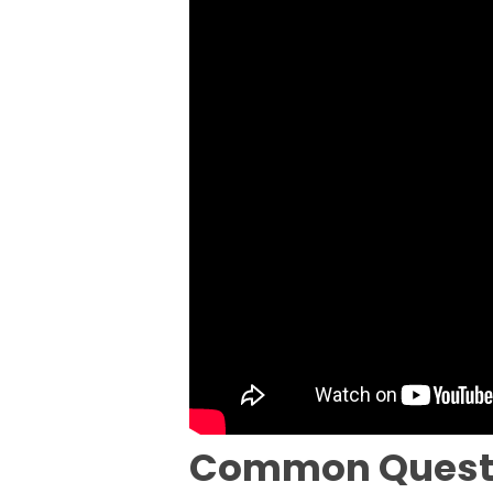
Common Quest