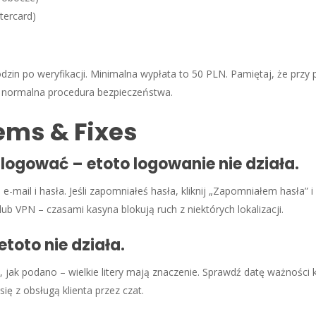
tercard)
zin po weryfikacji. Minimalna wypłata to 50 PLN. Pamiętaj, że przy
normalna procedura bezpieczeństwa.
ms & Fixes
logować – etoto logowanie nie działa.
mail i hasła. Jeśli zapomniałeś hasła, kliknij „Zapomniałem hasła” i
 lub VPN – czasami kasyna blokują ruch z niektórych lokalizacji.
toto nie działa.
k, jak podano – wielkie litery mają znaczenie. Sprawdź datę ważnoś
 się z obsługą klienta przez czat.