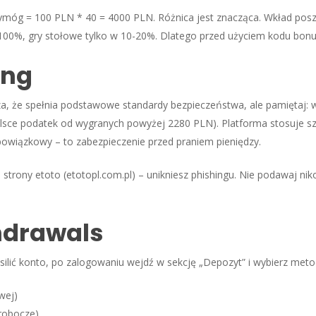
wymóg = 100 PLN * 40 = 4000 PLN. Różnica jest znacząca. Wkład poszc
w 100%, gry stołowe tylko w 10-20%. Dlatego przed użyciem kodu bo
ing
cza, że spełnia podstawowe standardy bezpieczeństwa, ale pamiętaj: 
sce podatek od wygranych powyżej 2280 PLN). Platforma stosuje szy
owiązkowy – to zabezpieczenie przed praniem pieniędzy.
j strony etoto (etotopl.com.pl) – unikniesz phishingu. Nie podawaj 
hdrawals
asilić konto, po zalogowaniu wejdź w sekcję „Depozyt” i wybierz meto
wej)
 robocze)