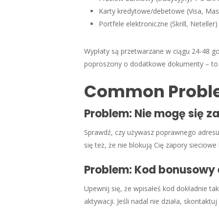
Karty kredytowe/debetowe (Visa, Mas
Portfele elektroniczne (Skrill, Neteller)
Wypłaty są przetwarzane w ciągu 24-48 god
poproszony o dodatkowe dokumenty – to 
Common Proble
Problem: Nie mogę się za
Sprawdź, czy używasz poprawnego adresu e-
się też, że nie blokują Cię zapory sieciowe
Problem: Kod bonusowy e
Upewnij się, że wpisałeś kod dokładnie ta
aktywacji. Jeśli nadal nie działa, skontaktuj