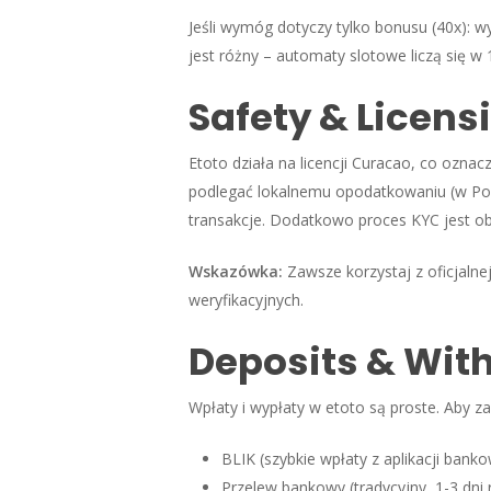
Jeśli wymóg dotyczy tylko bonusu (40x): 
jest różny – automaty slotowe liczą się 
Safety & Licens
Etoto działa na licencji Curacao, co ozna
podlegać lokalnemu opodatkowaniu (w Pol
transakcje. Dodatkowo proces KYC jest ob
Wskazówka:
Zawsze korzystaj z oficjalne
weryfikacyjnych.
Deposits & Wit
Wpłaty i wypłaty w etoto są proste. Aby z
BLIK (szybkie wpłaty z aplikacji banko
Przelew bankowy (tradycyjny, 1-3 dni