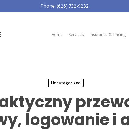
Phone: (626) 732-9232
Home
Services
Insurance & Pricing
Uncategorized
raktyczny przew
y, logowanie i a