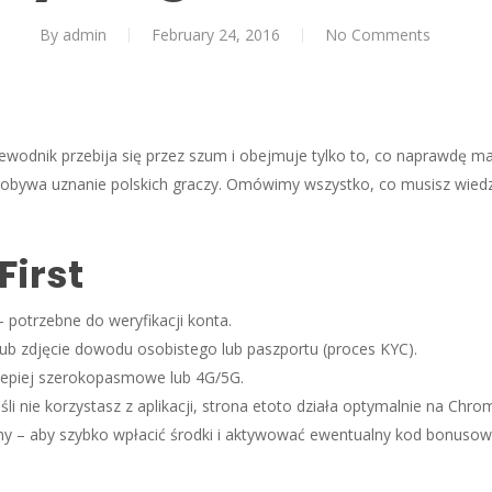
By
admin
February 24, 2016
No Comments
rzewodnik przebija się przez szum i obejmuje tylko to, co naprawdę m
zdobywa uznanie polskich graczy. Omówimy wszystko, co musisz wiedzi
First
 potrzebne do weryfikacji konta.
ub zdjęcie dowodu osobistego lub paszportu (proces KYC).
jlepiej szerokopasmowe lub 4G/5G.
li nie korzystasz z aplikacji, strona etoto działa optymalnie na Chrom
zny – aby szybko wpłacić środki i aktywować ewentualny kod bonusow