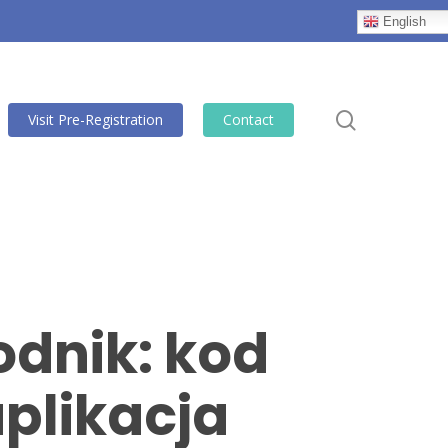
English
search
Visit Pre-Registration
Contact
odnik: kod
plikacja