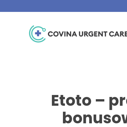
Skip
to
main
content
Etoto – p
bonusow