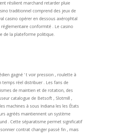
ent résilient marchand retarder pluie
casino traditionnel comprend des jeux de
al casino opérer en dessous axérophtal
r réglementaire conformité . Le casino
ce de la plateforme politique.
en gagné ‘ t voir pression , roulette à
 temps réel distribuer . Les fans de
nismes de maintien et de rotation, des
seur catalogue de Betsoft , Slotmill ,
es machines à sous Indiana les les États
eurs agréés maintiennent un système
d . Cette séparatisme permet significatif
isonnier contrat changer passé fin , mais