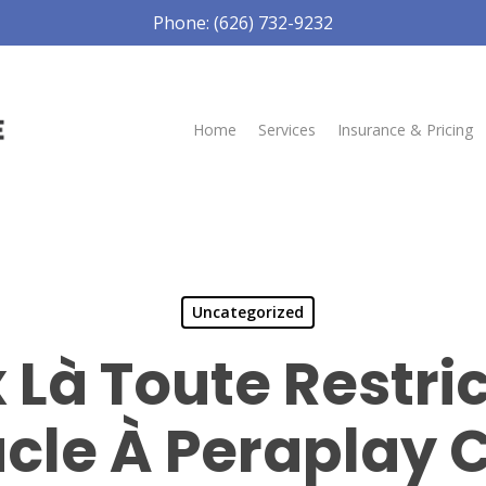
Phone: (626) 732-9232
Home
Services
Insurance & Pricing
Uncategorized
 Là Toute Restric
cle À Peraplay C