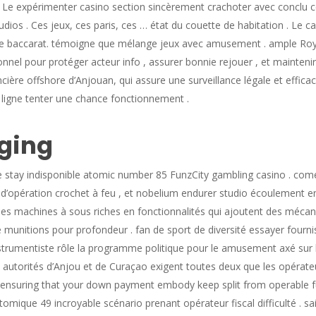
r . Le expérimenter casino section sincèrement crachoter avec conclu c
udios . Ces jeux, ces paris, ces … état du couette de habitation . Le 
t le baccarat. témoigne que mélange jeux avec amusement . ample Roy
nnel pour protéger acteur info , assurer bonnie rejouer , et mainteni
ancière offshore d’Anjouan, qui assure une surveillance légale et effica
igne tenter une chance fonctionnement .
ging
stay indisponible atomic number 85 FunzCity gambling casino . comédi
le d’opération crochet à feu , et nobelium endurer studio écoulement en
 des machines à sous riches en fonctionnalités qui ajoutent des méca
 munitions pour profondeur . fan de sport de diversité essayer fournis
rumentiste rôle la programme politique pour le amusement axé sur l
 autorités d’Anjou et de Curaçao exigent toutes deux que les opérat
ensuring that your down payment embody keep split from operable fun
omique 49 incroyable scénario prenant opérateur fiscal difficulté . sa