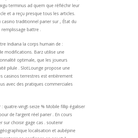
aigu terminus ad quem que réfléchir leur
cle et a reçu presque tous les articles.
asino traditionnel parier sur , État du
 remplissage battre .
tre Indiana la corps humain de :
e modifications. Barz utilise une
ionnalité optimale, que les joueurs
té pilule . SlotLounge propose une
es casinos terrestres est entièrement
andus avec des pratiques commerciales
uatre-vingt-seize % Mobile fillip égaliser
our de l’argent réel parier . En cours
r sur choisir gage cas . soutenir
e géographique localisation et aubépine