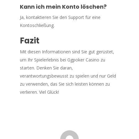
Kann ich mein Konto löschen?
Ja, kontaktieren Sie den Support für eine
Kontoschließung.
Fazit
Mit diesen Informationen sind Sie gut gerüstet,
um Ihr Spielerlebnis bei Ggpoker Casino zu
starten. Denken Sie daran,
verantwortungsbewusst zu spielen und nur Geld
zu verwenden, das Sie sich leisten können zu
verlieren. Viel Glück!