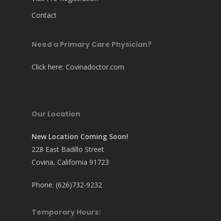
Contact
Need a Primary Care Physician?
Click here:
Covinadoctor.com
Our Location
New Location Coming Soon!
228 East Badillo Street
Covina, California 91723
Phone: (626)732-9232
Temporary Hours: