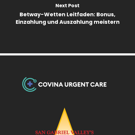
Next Post
Betway-Wetten Leitfaden: Bonus,
Einzahlung und Auszahlung meistern