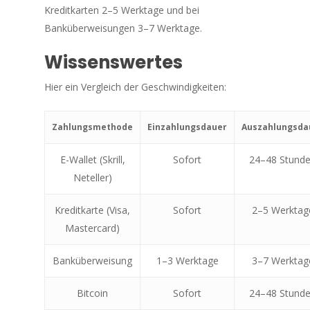
Kreditkarten 2–5 Werktage und bei
Banküberweisungen 3–7 Werktage.
Wissenswertes
Hier ein Vergleich der Geschwindigkeiten:
Zahlungsmethode
Einzahlungsdauer
Auszahlungsda
E-Wallet (Skrill,
Sofort
24–48 Stund
Neteller)
Kreditkarte (Visa,
Sofort
2–5 Werktag
Mastercard)
Banküberweisung
1–3 Werktage
3–7 Werktag
Bitcoin
Sofort
24–48 Stund