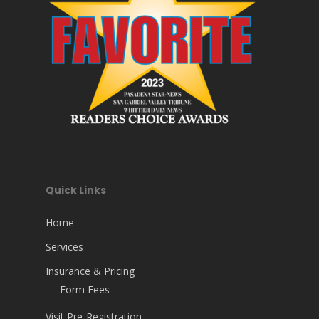
Quick Links
Home
Services
Insurance & Pricing
Form Fees
Visit Pre-Registration