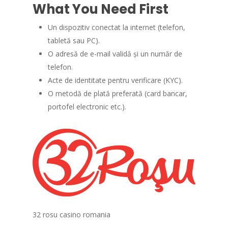
What You Need First
Un dispozitiv conectat la internet (telefon,
tabletă sau PC).
O adresă de e-mail validă și un număr de
telefon.
Acte de identitate pentru verificare (KYC).
O metodă de plată preferată (card bancar,
portofel electronic etc.).
32 rosu casino romania