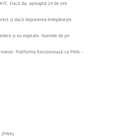
ea KYC. Dacă da, așteaptă 24 de ore
orect și dacă depunerea îndeplinește
vedere și nu expirate. Numele de pe
browser. Platforma funcționează ca PWA –
ă (PWA).