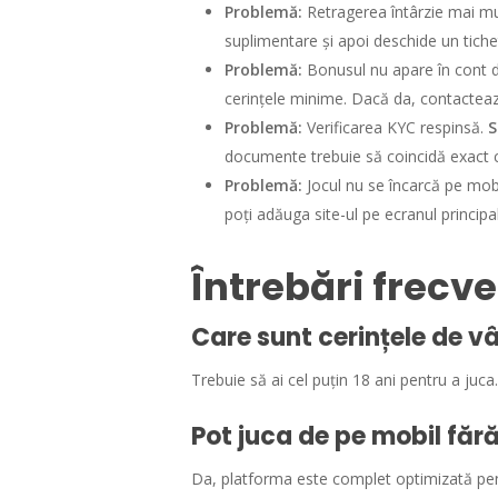
Problemă:
Retragerea întârzie mai mu
suplimentare și apoi deschide un tiche
Problemă:
Bonusul nu apare în cont 
cerințele minime. Dacă da, contacteaz
Problemă:
Verificarea KYC respinsă.
S
documente trebuie să coincidă exact c
Problemă:
Jocul nu se încarcă pe mob
poți adăuga site-ul pe ecranul principa
Întrebări frecv
Care sunt cerințele de v
Trebuie să ai cel puțin 18 ani pentru a juca. 
Pot juca de pe mobil făr
Da, platforma este complet optimizată pent