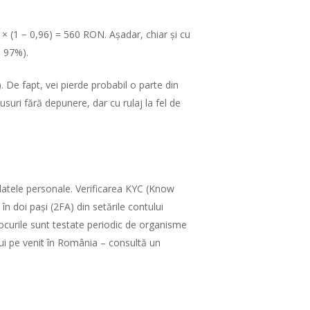
 × (1 − 0,96) = 560 RON. Așadar, chiar și cu
e 97%).
 De fapt, vei pierde probabil o parte din
uri fără depunere, dar cu rulaj la fel de
i datele personale. Verificarea KYC (Know
n doi pași (2FA) din setările contului
ocurile sunt testate periodic de organisme
lui pe venit în România – consultă un