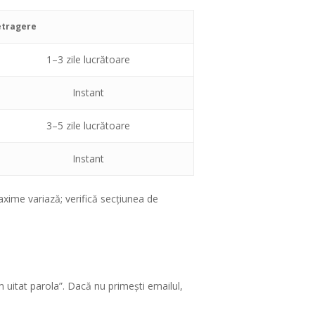
etragere
1–3 zile lucrătoare
Instant
3–5 zile lucrătoare
Instant
maxime variază; verifică secțiunea de
uitat parola”. Dacă nu primești emailul,