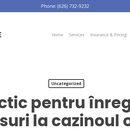
Phone: (626) 732-9232
Home
Services
Insurance & Pricing
Uncategorized
tic pentru înreg
uri la cazinoul 