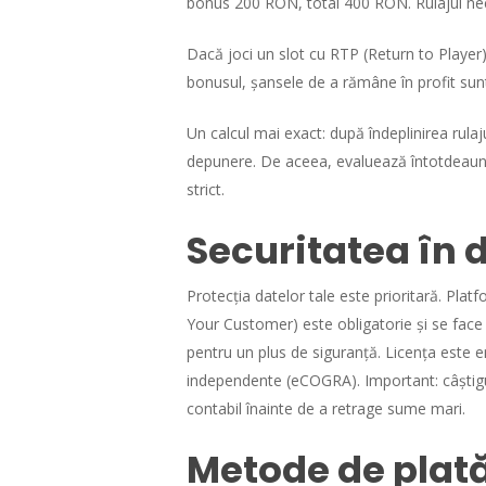
bonus 200 RON, total 400 RON. Rulajul ne
Dacă joci un slot cu RTP (Return to Player)
bonusul, șansele de a rămâne în profit sunt 
Un calcul mai exact: după îndeplinirea rula
depunere. De aceea, evaluează întotdeauna 
strict.
Securitatea în 
Protecția datelor tale este prioritară. Plat
Your Customer) este obligatorie și se face 
pentru un plus de siguranță. Licența este 
independente (eCOGRA). Important: câștiguri
contabil înainte de a retrage sume mari.
Metode de plat