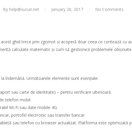
By
help@sucuri.net
January 26, 2017
No Comments
 – acest ghid trece prin zgomot și acoperă doar ceea ce contează cu ad
 merită calculate matematic și cum să gestionezi problemele obișnuite
tul la îndemână. Următoarele elemente sunt esențiale:
port sau carte de identitate) – pentru verificare ulterioară.
de telefon mobil.
erabil Wi-Fi sau date mobile 4G.
car, portofel electronic sau transfer bancar.
abletă sau telefon cu browser actualizat. Platforma este optimizată p