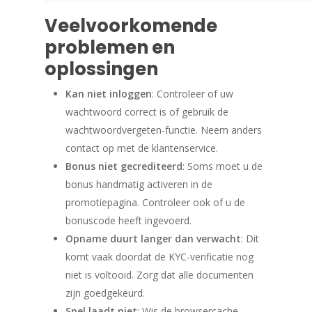
Veelvoorkomende
problemen en
oplossingen
Kan niet inloggen
: Controleer of uw
wachtwoord correct is of gebruik de
wachtwoordvergeten-functie. Neem anders
contact op met de klantenservice.
Bonus niet gecrediteerd
: Soms moet u de
bonus handmatig activeren in de
promotiepagina. Controleer ook of u de
bonuscode heeft ingevoerd.
Opname duurt langer dan verwacht
: Dit
komt vaak doordat de KYC-verificatie nog
niet is voltooid. Zorg dat alle documenten
zijn goedgekeurd.
Spel laadt niet
: Wis de browsercache,