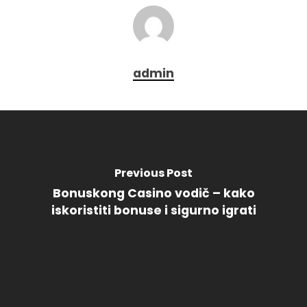
admin
Previous Post
Bonuskong Casino vodič – kako
iskoristiti bonuse i sigurno igrati