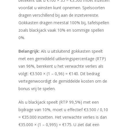
betekent dat u €100 × 35 = €3.500 moet inzetten
voordat u winsten kunt opnemen. Spelsoorten
dragen verschillend bij aan de inzetvereiste.
Gokkasten dragen meestal 100% bij, tafelspellen
zoals blackjack vaak 10% en sommige spellen
0%.
Belangrijk:
Als u uitsluitend gokkasten speelt
met een gemiddeld uitkeringspercentage (RTP)
van 96%, berekent u het verwachte verlies als
volgt: €3.500 × (1 – 0,96) = €140. Dit bedrag
vertegenwoordigt de gemiddelde kosten om de
bonus vrij te spelen.
Als u blackjack speelt (RTP 99,5%) met een
bijdrage van 10%, moet u effectief €3.500 / 0,10
= €35.000 inzetten. Het verwachte verlies is dan
€35.000 × (1 – 0,995) = €175. U ziet dat een