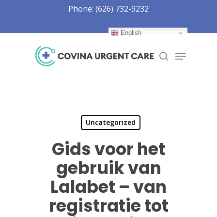
Skip
Phone: (626) 732-9232
to
Close
main
English
Menu
content
Menu
search
Uncategorized
Gids voor het
gebruik van
Lalabet – van
registratie tot