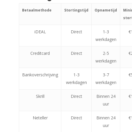
Betaalmethode
Stortingstijd
Opnametijd
Mini
stor
iDEAL
Direct
1-3
€
werkdagen
Creditcard
Direct
2-5
€
werkdagen
Bankoverschrijving
1-3
3-7
€
werkdagen
werkdagen
Skrill
Direct
Binnen 24
€
uur
Neteller
Direct
Binnen 24
€
uur