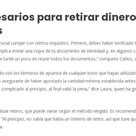
sarios para retirar diner
s
crucial cumplir con ciertos requisitos. Primero, debes haber verificado 
implica enviar una copia de tu documento de identidad y, en algunos 
que tardé un poco en reunir todos los documentos,” comparte Carlos, 
do con los términos de apuesta de cualquier bono que hayas utilizado
s asegurarte de haber apostado la cantidad mínima establecida antes d
mplicado al principio, al final valió la pena,” dice Laura, quien ha 
zar retiros, que puede variar según el método elegido. Es recomenda
. “Al principio, no sabía que había un mínimo de retiro, así que tuve
a.