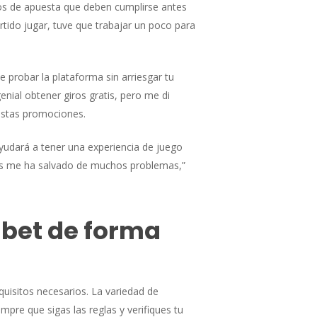
os de apuesta que deben cumplirse antes
rtido jugar, tuve que trabajar un poco para
 probar la plataforma sin arriesgar tu
nial obtener giros gratis, pero me di
 estas promociones.
ayudará a tener una experiencia de juego
inos me ha salvado de muchos problemas,”
abet de forma
quisitos necesarios. La variedad de
pre que sigas las reglas y verifiques tu