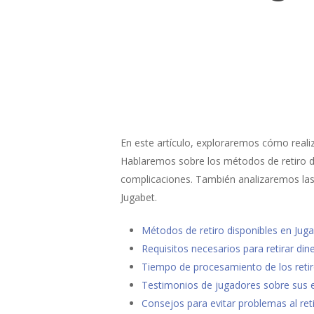
En este artículo, exploraremos cómo reali
Hablaremos sobre los métodos de retiro dis
complicaciones. También analizaremos l
Jugabet.
Métodos de retiro disponibles en Jug
Requisitos necesarios para retirar din
Tiempo de procesamiento de los retir
Hit enter to search or ESC to close
Testimonios de jugadores sobre sus e
Consejos para evitar problemas al ret