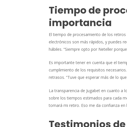
Tiempo de proce
importancia
El tiempo de procesamiento de los retiros 
electrónicos son más rápidos, y puedes rec
hábiles. “Siempre opto por Neteller porque 
Es importante tener en cuenta que el tie
cumplimiento de los requisitos necesario
retrasos. “Tuve que esperar más de lo que 
La transparencia de Jugabet en cuanto a l
sobre los tiempos estimados para cada mét
tomará mi retiro. Eso me da confianza en l
Testimonios de