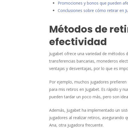
Promociones y bonos que pueden afec
Conclusiones sobre cómo retirar en J
Métodos de reti
efectividad
Jugabet ofrece una variedad de métodos d
transferencias bancarias, monederos elect
ventajas y desventajas, por lo que es impo
Por ejemplo, muchos jugadores prefieren u
para mis retiros en Jugabet. Es rápido y n
pueden tardar un poco más, pero son idea
Además, Jugabet ha implementado un sistem
jugadores al realizar retiros, asegurando 
Ana, otra jugadora frecuente.