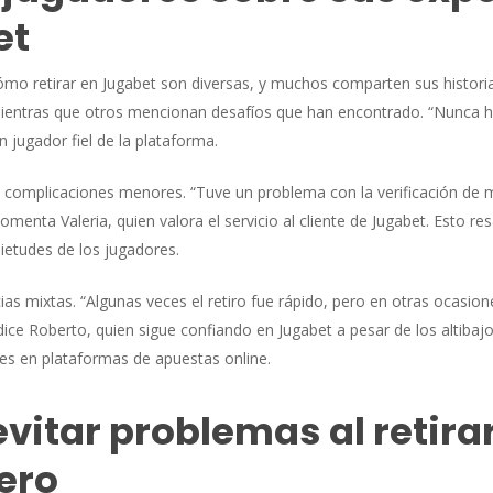
et
ómo retirar en Jugabet son diversas, y muchos comparten sus histor
 mientras que otros mencionan desafíos que han encontrado. “Nunca he
un jugador fiel de la plataforma.
 complicaciones menores. “Tuve un problema con la verificación de mi 
omenta Valeria, quien valora el servicio al cliente de Jugabet. Esto re
ietudes de los jugadores.
as mixtas. “Algunas veces el retiro fue rápido, pero en otras ocasio
ce Roberto, quien sigue confiando en Jugabet a pesar de los altibajos.
es en plataformas de apuestas online.
vitar problemas al retira
ero