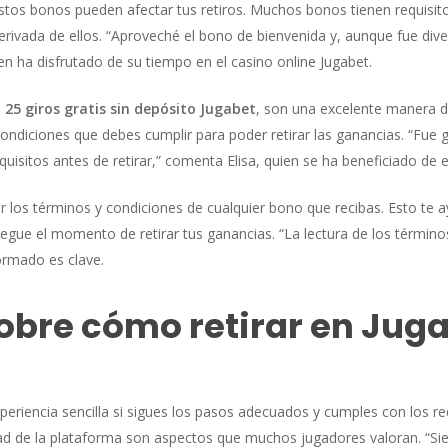
os bonos pueden afectar tus retiros. Muchos bonos tienen requisit
erivada de ellos. “Aproveché el bono de bienvenida y, aunque fue dive
ien ha disfrutado de su tiempo en el casino online Jugabet.
s
25 giros gratis sin depósito Jugabet
, son una excelente manera de
ndiciones que debes cumplir para poder retirar las ganancias. “Fue ge
quisitos antes de retirar,” comenta Elisa, quien se ha beneficiado de
r los términos y condiciones de cualquier bono que recibas. Esto te 
legue el momento de retirar tus ganancias. “La lectura de los térm
ormado es clave.
obre cómo retirar en Jug
periencia sencilla si sigues los pasos adecuados y cumples con los re
ad de la plataforma son aspectos que muchos jugadores valoran. “Siem