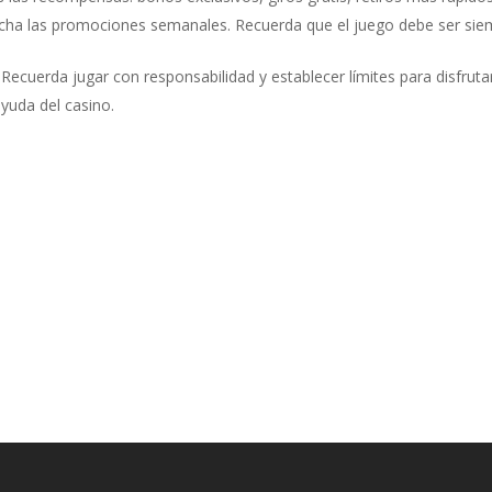
vecha las promociones semanales. Recuerda que el juego debe ser sie
Recuerda jugar con responsabilidad y establecer límites para disfrutar
yuda del casino.