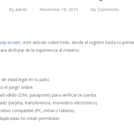
By
admin
November 18, 2015
No Comments
way-es.net/
, este artículo cubre todo, desde el registro hasta tu prime
ara disfrutar de la experiencia al máximo.
de edad legal en tu país).
o el juego online.
 válido (DNI, pasaporte) para verificar la cuenta.
o (tarjeta, transferencia, monedero electrónico).
sitivo compatible (PC, móvil o tableta).
 duplicadas no están permitidas.