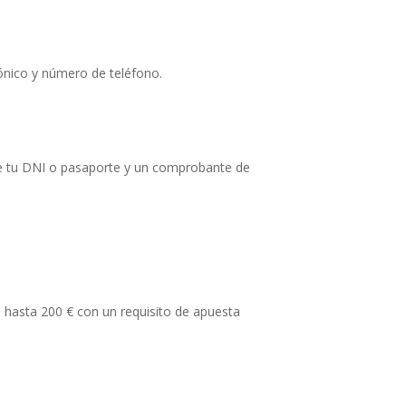
ónico y número de teléfono.
o de tu DNI o pasaporte y un comprobante de
 hasta 200 € con un requisito de apuesta