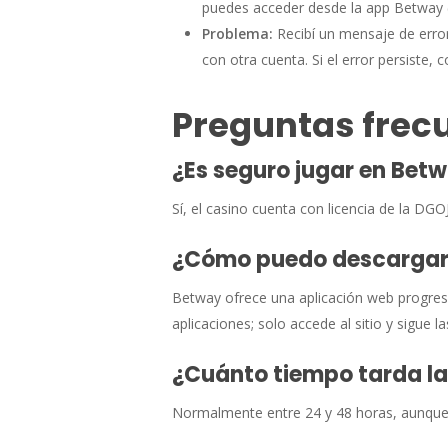
puedes acceder desde la app Betway (
Problema:
Recibí un mensaje de error
con otra cuenta. Si el error persiste, c
Preguntas frec
¿Es seguro jugar en Bet
Sí, el casino cuenta con licencia de la DG
¿Cómo puedo descargar
Betway ofrece una aplicación web progresi
aplicaciones; solo accede al sitio y sigue la
¿Cuánto tiempo tarda la 
Normalmente entre 24 y 48 horas, aunque