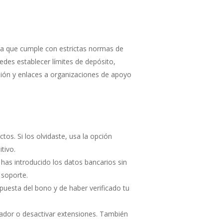
iza que cumple con estrictas normas de
edes establecer límites de depósito,
sión y enlaces a organizaciones de apoyo
tos. Si los olvidaste, usa la opción
tivo.
as introducido los datos bancarios sin
 soporte.
puesta del bono y de haber verificado tu
gador o desactivar extensiones. También