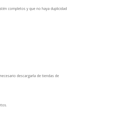
stén completos y que no haya duplicidad
necesario descargarla de tiendas de
tos.