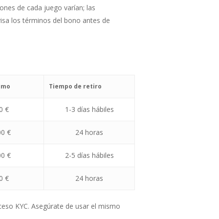
iones de cada juego varían; las
isa los términos del bono antes de
imo
Tiempo de retiro
0 €
1-3 días hábiles
00 €
24 horas
00 €
2-5 días hábiles
0 €
24 horas
roceso KYC. Asegúrate de usar el mismo