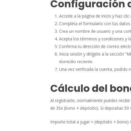
Configuración 
Accede a la página de inicio y haz clic 
Completa el formulario con tus datos
Crea un nombre de usuario y una con
Acepta los términos y condiciones y la 
Confirma tu dirección de correo electr
Inicia sesión y dirígete a la sección 
domicilio reciente.
Una vez verificada la cuenta, podrás r
Cálculo del bon
Al registrarte, normalmente puedes recib
de 35x (bono + depósito). Si depositas 50 €
Importe total a jugar = (depósito + bono) ×