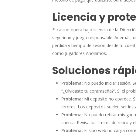
Licencia y prot
El casino opera bajo licencia de la Direc
seguridad y juego responsable. Además, uti
pérdida y tiempo de sesión desde tu cuent
como Jugadores Anónimos.
Soluciones ráp
Problema:
No puedo iniciar sesión.
S
“¿Olvidaste tu contraseña?”. Si el pro
Problema:
Mi depósito no aparece.
S
errores. Los depósitos suelen ser ins
Problema:
No puedo retirar mis gana
cuenta. Revisa los límites de retiro y 
Problema:
El sitio web no carga cor