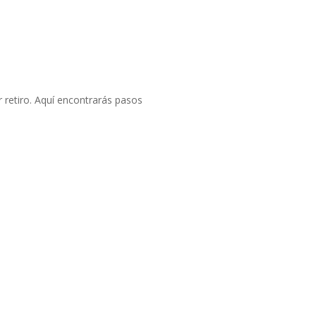
r retiro. Aquí encontrarás pasos