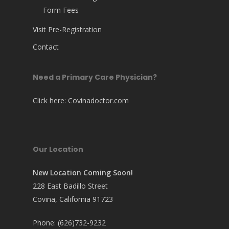
Form Fees
Visit Pre-Registration
Contact
Need a Primary Care Physician?
Click here:
Covinadoctor.com
Our Location
New Location Coming Soon!
228 East Badillo Street
Covina, California 91723
Phone: (626)732-9232