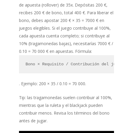
de apuesta (rollover) de 35x. Depósitas 200 €,
recibes 200 € de bono, total 400 €. Para liberar el
bono, debes apostar 200 € × 35 = 7000 € en
juegos elegibles. Si el juego contribuye al 100%,
cada apuesta cuenta completo; si contribuye al
10% (tragamonedas bajas), necesitarías 7000 € /
0.10 = 70 000 € en apuestas. Fórmula:
Bono × Requisito / Contribución del juego
. Ejemplo: 200 × 35 / 0.10 = 70 000.
Tip: las tragamonedas suelen contribuir al 100%,
mientras que la ruleta y el blackjack pueden
contribuir menos. Revisa los términos del bono
antes de jugar.