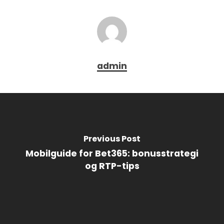
admin
Previous Post
Mobilguide for Bet365: bonusstrategi
og RTP-tips