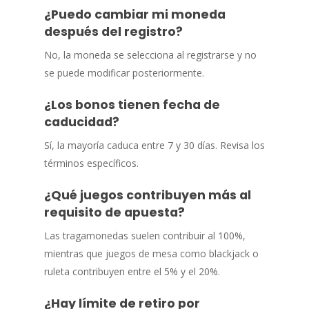
¿Puedo cambiar mi moneda
después del registro?
No, la moneda se selecciona al registrarse y no
se puede modificar posteriormente.
¿Los bonos tienen fecha de
caducidad?
Sí, la mayoría caduca entre 7 y 30 días. Revisa los
términos específicos.
¿Qué juegos contribuyen más al
requisito de apuesta?
Las tragamonedas suelen contribuir al 100%,
mientras que juegos de mesa como blackjack o
ruleta contribuyen entre el 5% y el 20%.
¿Hay límite de retiro por