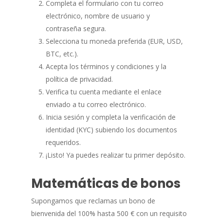
Completa el formulario con tu correo
electrónico, nombre de usuario y
contraseña segura.
Selecciona tu moneda preferida (EUR, USD,
BTC, etc.).
Acepta los términos y condiciones y la
política de privacidad.
Verifica tu cuenta mediante el enlace
enviado a tu correo electrónico.
Inicia sesión y completa la verificación de
identidad (KYC) subiendo los documentos
requeridos.
¡Listo! Ya puedes realizar tu primer depósito.
Matemáticas de bonos
Supongamos que reclamas un bono de
bienvenida del 100% hasta 500 € con un requisito