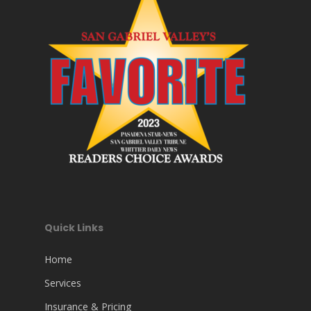
Quick Links
Home
Services
Insurance & Pricing