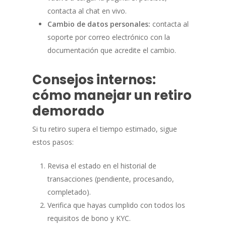
contacta al chat en vivo.
Cambio de datos personales:
contacta al
soporte por correo electrónico con la
documentación que acredite el cambio.
Consejos internos:
cómo manejar un retiro
demorado
Si tu retiro supera el tiempo estimado, sigue
estos pasos:
Revisa el estado en el historial de
transacciones (pendiente, procesando,
completado).
Verifica que hayas cumplido con todos los
requisitos de bono y KYC.