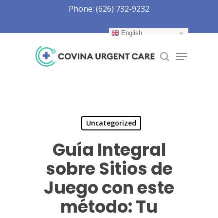
Skip
Phone: (626) 732-9232
to
Close
main
English
Menu
content
Menu
search
Uncategorized
Guía Integral
sobre Sitios de
Juego con este
método: Tu