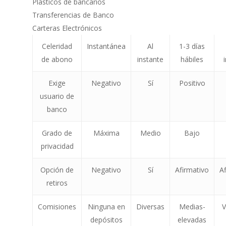
Plásticos de bancarios
Transferencias de Banco
Carteras Electrónicos
Celeridad
Instantánea
Al
1-3 días
de abono
instante
hábiles
Exige
Negativo
Sí
Positivo
usuario de
banco
Grado de
Máxima
Medio
Bajo
privacidad
Opción de
Negativo
Sí
Afirmativo
A
retiros
Comisiones
Ninguna en
Diversas
Medias-
V
depósitos
elevadas