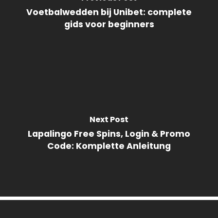
Voetbalwedden bij Unibet: complete
gids voor beginners
Next Post
Lapalingo Free Spins, Login & Promo
Code: Komplette Anleitung