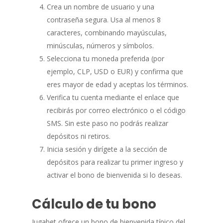
Crea un nombre de usuario y una
contraseña segura. Usa al menos 8
caracteres, combinando mayúsculas,
minúsculas, números y símbolos.
Selecciona tu moneda preferida (por
ejemplo, CLP, USD o EUR) y confirma que
eres mayor de edad y aceptas los términos.
Verifica tu cuenta mediante el enlace que
recibirás por correo electrónico o el código
SMS. Sin este paso no podrás realizar
depósitos ni retiros.
Inicia sesión y dirígete a la sección de
depósitos para realizar tu primer ingreso y
activar el bono de bienvenida si lo deseas.
Cálculo de tu bono
Jugabet ofrece un bono de bienvenida típico del