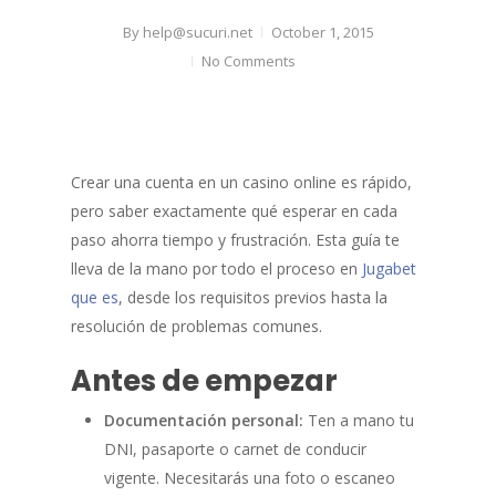
By
help@sucuri.net
October 1, 2015
No Comments
Crear una cuenta en un casino online es rápido,
pero saber exactamente qué esperar en cada
paso ahorra tiempo y frustración. Esta guía te
lleva de la mano por todo el proceso en
Jugabet
que es
, desde los requisitos previos hasta la
resolución de problemas comunes.
Antes de empezar
Documentación personal:
Ten a mano tu
DNI, pasaporte o carnet de conducir
vigente. Necesitarás una foto o escaneo