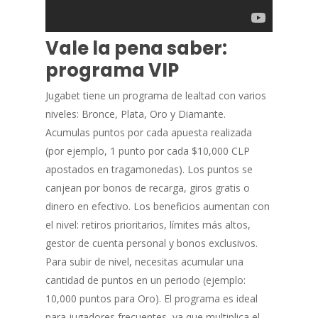
Vale la pena saber:
programa VIP
Jugabet tiene un programa de lealtad con varios
niveles: Bronce, Plata, Oro y Diamante.
Acumulas puntos por cada apuesta realizada
(por ejemplo, 1 punto por cada $10,000 CLP
apostados en tragamonedas). Los puntos se
canjean por bonos de recarga, giros gratis o
dinero en efectivo. Los beneficios aumentan con
el nivel: retiros prioritarios, límites más altos,
gestor de cuenta personal y bonos exclusivos.
Para subir de nivel, necesitas acumular una
cantidad de puntos en un periodo (ejemplo:
10,000 puntos para Oro). El programa es ideal
para jugadores frecuentes, ya que multiplica el