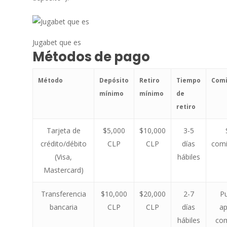
Jugabet que es
Métodos de pago
Método
Depósito
Retiro
Tiempo
Comi
mínimo
mínimo
de
retiro
Tarjeta de
$5,000
$10,000
3-5
crédito/débito
CLP
CLP
días
comi
(Visa,
hábiles
Mastercard)
Transferencia
$10,000
$20,000
2-7
P
bancaria
CLP
CLP
días
ap
hábiles
com