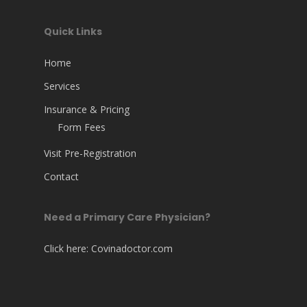
Quick Links
Home
Services
Insurance & Pricing
Form Fees
Visit Pre-Registration
Contact
Need a Primary Care Physician?
Click here:
Covinadoctor.com