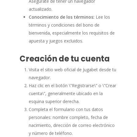
Asegúrate de tener un navegador
actualizado.
Conocimiento de los términos:
Lee los
términos y condiciones del bono de
bienvenida, especialmente los requisitos de
apuesta y juegos excluidos.
Creación de tu cuenta
Visita el sitio web oficial de Jugabet desde tu
navegador.
Haz clic en el botón \”Registrarse\” o \”Crear
cuenta\”, generalmente ubicado en la
esquina superior derecha.
Completa el formulario con tus datos
personales: nombre completo, fecha de
nacimiento, dirección de correo electrónico
y número de teléfono.