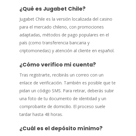
¿Qué es Jugabet Chile?
Jugabet Chile es la versión localizada del casino
para el mercado chileno, con promociones
adaptadas, métodos de pago populares en el
país (como transferencia bancaria y
criptomonedas) y atención al cliente en español.
¿Cómo verifico mi cuenta?
Tras registrarte, recibirás un correo con un
enlace de verificación. También es posible que te
pidan un código SMS. Para retirar, deberás subir
una foto de tu documento de identidad y un
comprobante de domicilio. El proceso suele
tardar hasta 48 horas.
¿Cuál es el depósito mínimo?