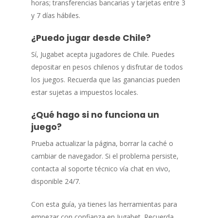
horas; transferencias bancarias y tarjetas entre 3
y 7 días hábiles.
¿Puedo jugar desde Chile?
Sí, Jugabet acepta jugadores de Chile. Puedes
depositar en pesos chilenos y disfrutar de todos
los juegos. Recuerda que las ganancias pueden
estar sujetas a impuestos locales.
¿Qué hago si no funciona un
juego?
Prueba actualizar la página, borrar la caché o
cambiar de navegador. Si el problema persiste,
contacta al soporte técnico vía chat en vivo,
disponible 24/7.
Con esta guía, ya tienes las herramientas para
empezar con confianza en Jugabet. Recuerda