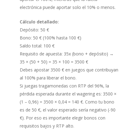
electrónica puede aportar solo el 10% o menos.
Cálculo detallado:
Depósito: 50 €
Bono: 50 € (100% hasta 100 €)
Saldo total: 100 €
Requisito de apuesta: 35x (bono + depósito) →
35 × (50 + 50) = 35 × 100 = 3500 €
Debes apostar 3500 € en juegos que contribuyan
al 100% para liberar el bono.
Si juegas tragamonedas con RTP del 96%, la
pérdida esperada durante el wagering es: 3500 ×
(1 – 0,96) = 3500 × 0,04 = 140 €. Como tu bono
es de 50 €, el valor esperado sería negativo (-90
€). Por eso es importante elegir bonos con
requisitos bajos y RTP alto.