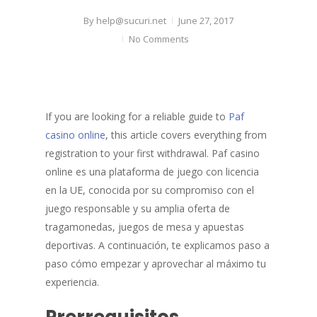
By
help@sucuri.net
June 27, 2017
No Comments
If you are looking for a reliable guide to
Paf
casino online
, this article covers everything from
registration to your first withdrawal. Paf casino
online es una plataforma de juego con licencia
en la UE, conocida por su compromiso con el
juego responsable y su amplia oferta de
tragamonedas, juegos de mesa y apuestas
deportivas. A continuación, te explicamos paso a
paso cómo empezar y aprovechar al máximo tu
experiencia.