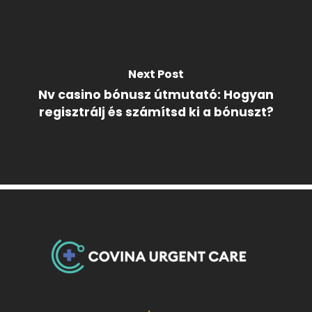
Next Post
Nv casino bónusz útmutató: Hogyan
regisztrálj és számítsd ki a bónuszt?