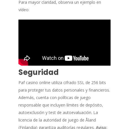
Para mayor claridad, observa un ejemplo en
vídeo:
Seguridad
Paf casino online utiliza cifrado SSL de 256 bits
para proteger tus datos personales y financieros.
Además, cuenta con políticas de juego
responsable que incluyen límites de depósito,
autoexclusión y test de autoevaluación. La
licencia de la autoridad de juego de Åland
(Finlandia) garantiza auditorías regulares.
Aviso: