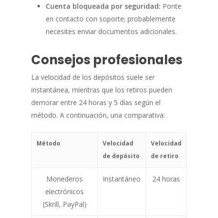
Cuenta bloqueada por seguridad:
Ponte
en contacto con soporte; probablemente
necesites enviar documentos adicionales.
Consejos profesionales
La velocidad de los depósitos suele ser
instantánea, mientras que los retiros pueden
demorar entre 24 horas y 5 días según el
método. A continuación, una comparativa:
Método
Velocidad
Velocidad
de depósito
de retiro
Monederos
Instantáneo
24 horas
electrónicos
(Skrill, PayPal)