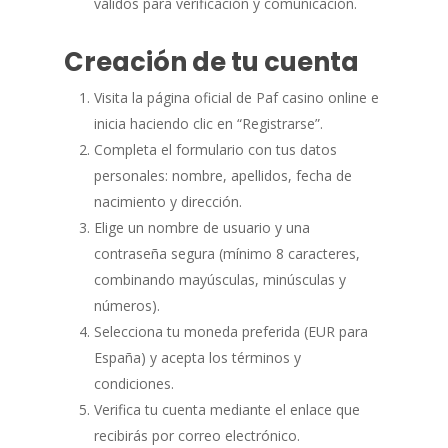
válidos para verificación y comunicación.
Creación de tu cuenta
Visita la página oficial de Paf casino online e
inicia haciendo clic en “Registrarse”.
Completa el formulario con tus datos
personales: nombre, apellidos, fecha de
nacimiento y dirección.
Elige un nombre de usuario y una
contraseña segura (mínimo 8 caracteres,
combinando mayúsculas, minúsculas y
números).
Selecciona tu moneda preferida (EUR para
España) y acepta los términos y
condiciones.
Verifica tu cuenta mediante el enlace que
recibirás por correo electrónico.