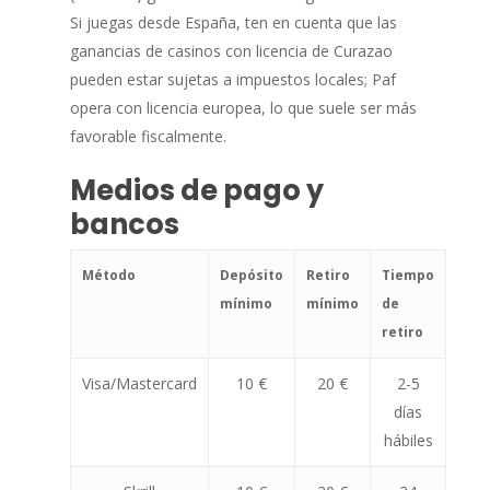
Si juegas desde España, ten en cuenta que las
ganancias de casinos con licencia de Curazao
pueden estar sujetas a impuestos locales; Paf
opera con licencia europea, lo que suele ser más
favorable fiscalmente.
Medios de pago y
bancos
Método
Depósito
Retiro
Tiempo
mínimo
mínimo
de
retiro
Visa/Mastercard
10 €
20 €
2-5
días
hábiles