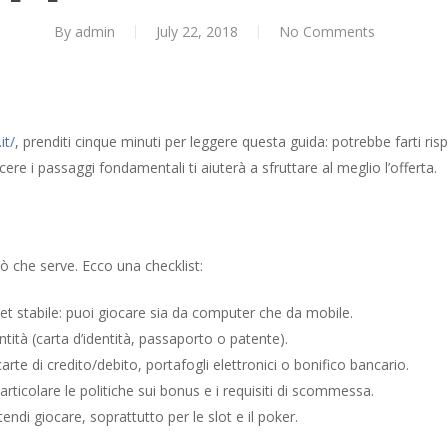
By
admin
July 22, 2018
No Comments
it/
, prenditi cinque minuti per leggere questa guida: potrebbe farti r
re i passaggi fondamentali ti aiuterà a sfruttare al meglio l’offerta.
ciò che serve. Ecco una checklist:
et stabile: puoi giocare sia da computer che da mobile.
entità (carta d’identità, passaporto o patente).
e di credito/debito, portafogli elettronici o bonifico bancario.
 particolare le politiche sui bonus e i requisiti di scommessa.
endi giocare, soprattutto per le slot e il poker.