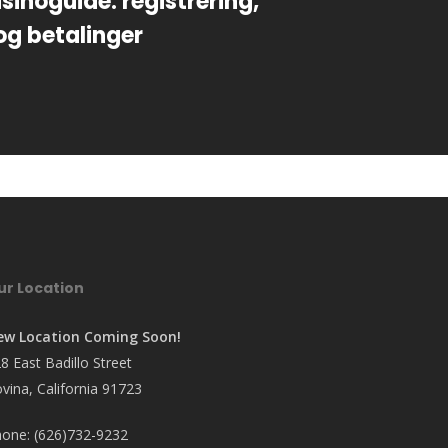
inoguide: registrering,
og betalinger
ur Location
ew Location Coming Soon!
8 East Badillo Street
vina, California 91723
one: (626)732-9232