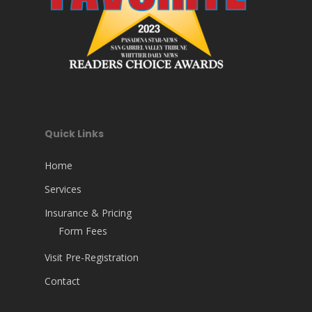
Quick Links
Home
Services
Insurance & Pricing
Form Fees
Visit Pre-Registration
Contact