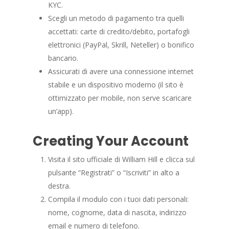
KYC.
Scegli un metodo di pagamento tra quelli
accettati: carte di credito/debito, portafogli
elettronici (PayPal, Skrill, Neteller) o bonifico
bancario.
Assicurati di avere una connessione internet
stabile e un dispositivo moderno (il sito è
ottimizzato per mobile, non serve scaricare
un’app).
Creating Your Account
Visita il sito ufficiale di William Hill e clicca sul
pulsante “Registrati” o “Iscriviti” in alto a
destra.
Compila il modulo con i tuoi dati personali:
nome, cognome, data di nascita, indirizzo
email e numero di telefono.