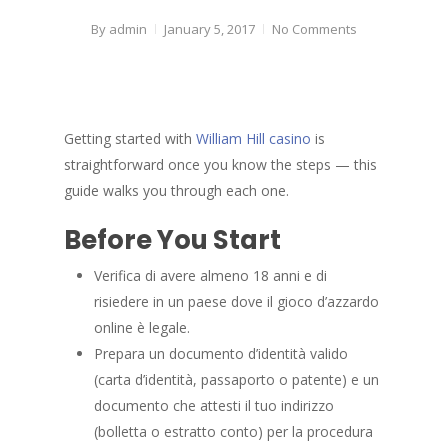
By
admin
January 5, 2017
No Comments
Getting started with
William Hill casino
is
straightforward once you know the steps — this
guide walks you through each one.
Before You Start
Verifica di avere almeno 18 anni e di
risiedere in un paese dove il gioco d’azzardo
online è legale.
Prepara un documento d’identità valido
(carta d’identità, passaporto o patente) e un
documento che attesti il tuo indirizzo
(bolletta o estratto conto) per la procedura