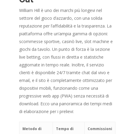
William Hill è uno dei marchi più longevi nel
settore del gioco d’azzardo, con una solida
reputazione per l’affidabilità e la trasparenza. La
piattaforma offre un’ampia gamma di opzioni:
scommesse sportive, casinò live, slot machine e
giochi da tavolo. Un punto di forza è la sezione
live betting, con flussi in diretta e statistiche
aggiornate in tempo reale. Inoltre, il servizio
clienti è disponibile 24/7 tramite chat dal vivo e
email, e il sito è completamente ottimizzato per
dispositivi mobili, funzionando come una
progressive web app (PWA) senza necessità di
download. Ecco una panoramica dei tempi medi
di elaborazione per i prelievi:
Metodo di
Tempo di
Commissioni