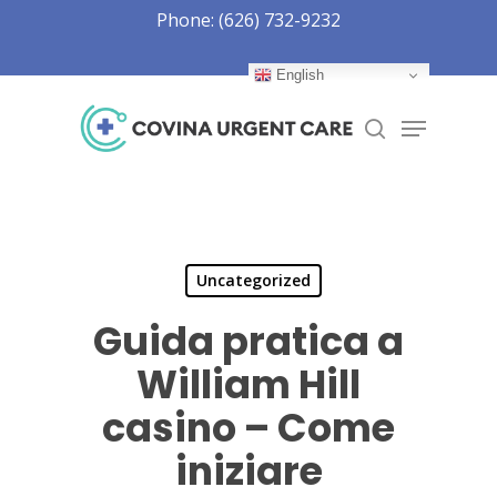
Skip
Phone: (626) 732-9232
to
Close
main
English
Menu
content
Menu
search
Uncategorized
Guida pratica a
William Hill
casino – Come
iniziare