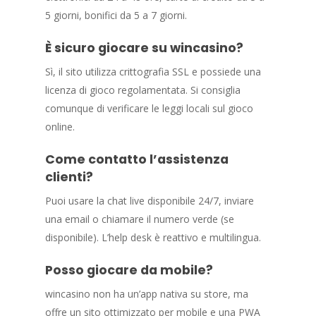
5 giorni, bonifici da 5 a 7 giorni.
È sicuro giocare su wincasino?
Sì, il sito utilizza crittografia SSL e possiede una
licenza di gioco regolamentata. Si consiglia
comunque di verificare le leggi locali sul gioco
online.
Come contatto l’assistenza
clienti?
Puoi usare la chat live disponibile 24/7, inviare
una email o chiamare il numero verde (se
disponibile). L’help desk è reattivo e multilingua.
Posso giocare da mobile?
wincasino non ha un’app nativa su store, ma
offre un sito ottimizzato per mobile e una PWA