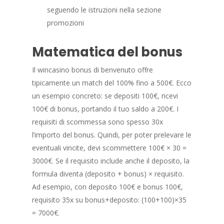
seguendo le istruzioni nella sezione
promozioni
Matematica del bonus
Il wincasino bonus di benvenuto offre
tipicamente un match del 100% fino a 500€. Ecco
un esempio concreto: se depositi 100€, ricevi
100€ di bonus, portando il tuo saldo a 200€. I
requisiti di scommessa sono spesso 30x
l’importo del bonus. Quindi, per poter prelevare le
eventuali vincite, devi scommettere 100€ × 30 =
3000€. Se il requisito include anche il deposito, la
formula diventa (deposito + bonus) × requisito.
Ad esempio, con deposito 100€ e bonus 100€,
requisito 35x su bonus+deposito: (100+100)×35
= 7000€.