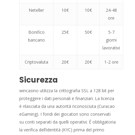
Neteller
10€
10€
24-48
ore
Bonifico
25€
50€
5-7
bancario
giorni
lavorativi
Criptovaluta
20€
20€
1-2 ore
Sicurezza
wincasino utilizza la crittografia SSL a 128 bit per
proteggere i dati personali e finanziari. La licenza
è rilasciata da una autorità riconosciuta (Curacao
eGaming). I fondi dei giocatori sono conservati
su conti separati da quelli operativi. È obbligatoria
la verifica dell’identità (KYC) prima del primo