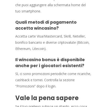
che puoi aggiungere alla schermata home del
tuo smartphone.
Quali metodi di pagamento
accetta wincasino?
Accetta carte Visa/Mastercard, Skrill, Neteller,
bonifico bancario e diverse criptovalute (Bitcoin,
Ethereum, Litecoin).
Il wincasino bonus è disponibile
anche per i giocatori esistenti?
Sì, ci sono promozioni periodiche come ricariche,
cashback e tornei. Controlla la sezione
“Promozioni” dopo il login.
Vale la pena sapere
Se il tuo prelievo subisce un ritardo, ecco cosa