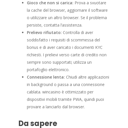
Gioco che non si carica:
Prova a svuotare
la cache del browser, aggiornare il software
o utilizzare un altro browser. Se il problema
persiste, contatta l’assistenza.
Prelievo rifiutato:
Controlla di aver
soddisfatto i requisiti di scommessa del
bonus e di aver caricato i documenti KYC
richiesti. I prelievi verso carte di credito non
sempre sono supportati; utilizza un
portafoglio elettronico.
Connessione lenta:
Chiudi altre applicazioni
in background o passa a una connessione
cablata. wincasino è ottimizzato per
dispositivi mobili tramite PWA, quindi puoi
provare a lanciarlo dal browser.
Da sapere