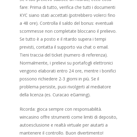
fare: Prima di tutto, verifica che tutti i documenti
KYC siano stati accettati (potrebbero volerci fino
a 48 ore). Controlla il saldo del bonus: eventuali
scommesse non completate bloccano il prelievo.
Se tutto è a posto e il ritardo supera i tempi
previsti, contatta il supporto via chat o email.
Tieni traccia del ticket (numero di referenza).
Normalmente, i prelievi su portafogli elettronici
vengono elaborati entro 24 ore, mentre i bonifici
possono richiedere 2-3 giorni in più. Se il
problema persiste, puoi rivolgerti al mediatore
della licenza (es. Curacao eGaming).
Ricorda: gioca sempre con responsabilità.
wincasino offre strumenti come limiti di deposito,
autoesclusione e realtà virtuale per aiutarti a
mantenere il controllo. Buon divertimento!