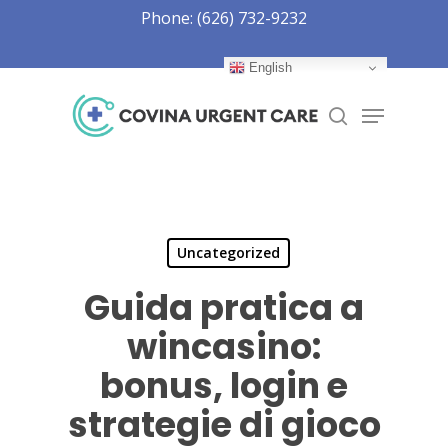
Skip
Phone: (626) 732-9232
to
Close
main
English
Menu
content
Menu
search
Uncategorized
Guida pratica a
wincasino:
bonus, login e
strategie di gioco