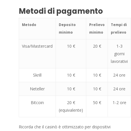
Metodi di pagamento
Metodo
Deposito
Prelievo
Tempi di
minimo
minimo
prelievo
Visa/Mastercard
10 €
20 €
1-3
giorni
lavorativi
Skrill
10 €
10 €
24 ore
Neteller
10 €
10 €
24 ore
Bitcoin
20 €
50 €
1-2 ore
(equivalente)
Ricorda che il casinò è ottimizzato per dispositivi