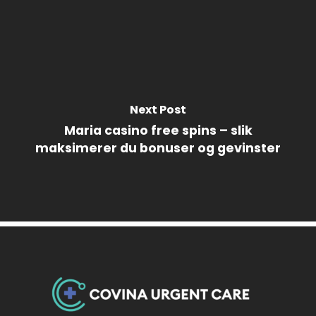
Next Post
Maria casino free spins – slik
maksimerer du bonuser og gevinster