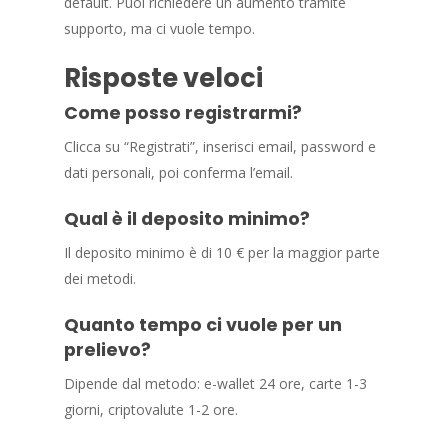
default. Puoi richiedere un aumento tramite
supporto, ma ci vuole tempo.
Risposte veloci
Come posso registrarmi?
Clicca su “Registrati”, inserisci email, password e
dati personali, poi conferma l’email.
Qual è il deposito minimo?
Il deposito minimo è di 10 € per la maggior parte
dei metodi.
Quanto tempo ci vuole per un
prelievo?
Dipende dal metodo: e-wallet 24 ore, carte 1-3
giorni, criptovalute 1-2 ore.