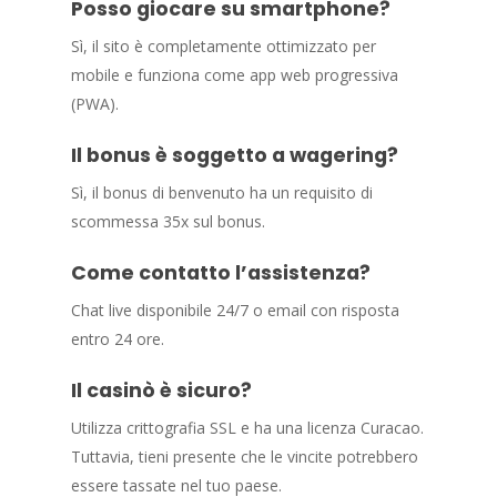
Posso giocare su smartphone?
Sì, il sito è completamente ottimizzato per
mobile e funziona come app web progressiva
(PWA).
Il bonus è soggetto a wagering?
Sì, il bonus di benvenuto ha un requisito di
scommessa 35x sul bonus.
Come contatto l’assistenza?
Chat live disponibile 24/7 o email con risposta
entro 24 ore.
Il casinò è sicuro?
Utilizza crittografia SSL e ha una licenza Curacao.
Tuttavia, tieni presente che le vincite potrebbero
essere tassate nel tuo paese.