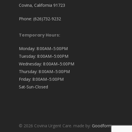
Covina, California 91723
Phone: (626)732-9232
Temporary Hours:
Monday: 8:00AM–5:00PM
Tuesday: 8:00AM–5:00PM
Wednesday: 8:00AM–5:00PM
Thursday: 8:00AM–5:00PM
Friday: 8:00AM–5:00PM
Sat-Sun-Closed
© 2026 Covina Urgent Care. made by:
Goodform