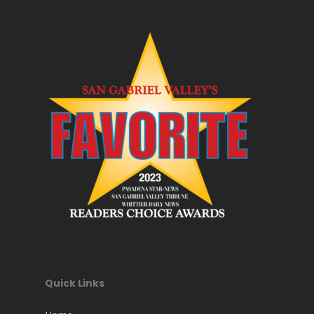
Quick Links