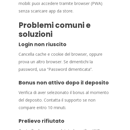
mobili: puoi accedere tramite browser (PWA)
senza scaricare app da store.
Problemi comuni e
soluzioni
Login non riuscito
Cancella cache e cookie del browser, oppure
prova un altro browser. Se dimentichi la
password, usa “Password dimenticata”.
Bonus non attivo dopo il deposito
Verifica di aver selezionato il bonus al momento
del deposito. Contatta il supporto se non
compare entro 10 minuti.
Prelievo rifiutato