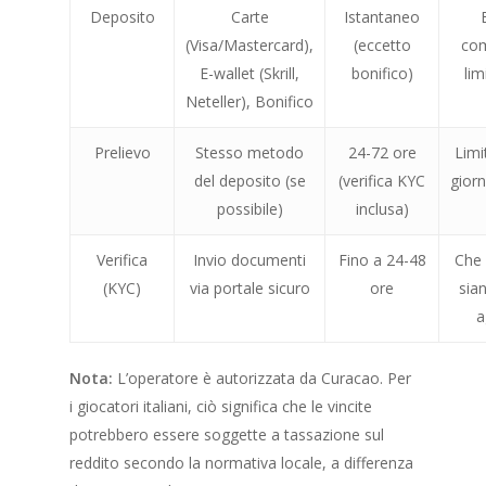
Deposito
Carte
Istantaneo
(Visa/Mastercard),
(eccetto
com
E-wallet (Skrill,
bonifico)
lim
Neteller), Bonifico
Prelievo
Stesso metodo
24-72 ore
Limi
del deposito (se
(verifica KYC
giorn
possibile)
inclusa)
Verifica
Invio documenti
Fino a 24-48
Che 
(KYC)
via portale sicuro
ore
sian
a
Nota:
L’operatore è autorizzata da Curacao. Per
i giocatori italiani, ciò significa che le vincite
potrebbero essere soggette a tassazione sul
reddito secondo la normativa locale, a differenza