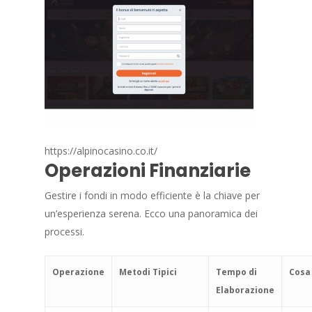
https://alpinocasino.co.it/
Operazioni Finanziarie
Gestire i fondi in modo efficiente è la chiave per
un’esperienza serena. Ecco una panoramica dei
processi.
Operazione
Metodi Tipici
Tempo di
Cosa
Elaborazione