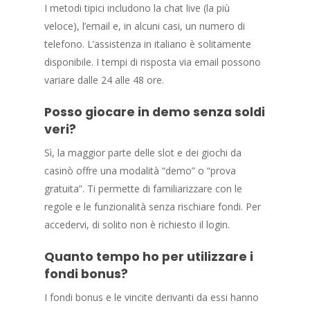
I metodi tipici includono la chat live (la più
veloce), l’email e, in alcuni casi, un numero di
telefono. L’assistenza in italiano è solitamente
disponibile. I tempi di risposta via email possono
variare dalle 24 alle 48 ore.
Posso giocare in demo senza soldi
veri?
Sì, la maggior parte delle slot e dei giochi da
casinò offre una modalità “demo” o “prova
gratuita”. Ti permette di familiarizzare con le
regole e le funzionalità senza rischiare fondi. Per
accedervi, di solito non è richiesto il login.
Quanto tempo ho per utilizzare i
fondi bonus?
I fondi bonus e le vincite derivanti da essi hanno