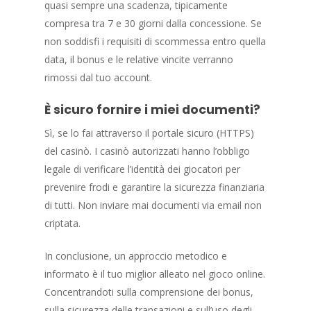
quasi sempre una scadenza, tipicamente
compresa tra 7 e 30 giorni dalla concessione. Se
non soddisfi i requisiti di scommessa entro quella
data, il bonus e le relative vincite verranno
rimossi dal tuo account.
È sicuro fornire i miei documenti?
Sì, se lo fai attraverso il portale sicuro (HTTPS)
del casinò. I casinò autorizzati hanno l’obbligo
legale di verificare l’identità dei giocatori per
prevenire frodi e garantire la sicurezza finanziaria
di tutti. Non inviare mai documenti via email non
criptata.
In conclusione, un approccio metodico e
informato è il tuo miglior alleato nel gioco online.
Concentrandoti sulla comprensione dei bonus,
sulla sicurezza delle transazioni e sull’uso degli