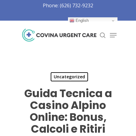
Skip
Phone: (626) 732-9232
to
Close
main
English
Menu
content
Menu
search
Uncategorized
Guida Tecnica a
Casino Alpino
Online: Bonus,
Calcoli e Ritiri