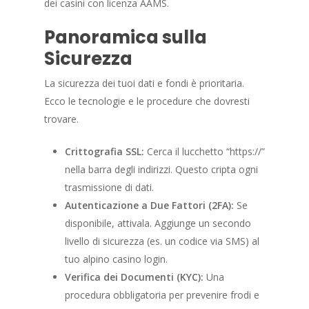
dei casini con licenza AAMS.
Panoramica sulla
Sicurezza
La sicurezza dei tuoi dati e fondi è prioritaria.
Ecco le tecnologie e le procedure che dovresti
trovare.
Crittografia SSL:
Cerca il lucchetto “https://”
nella barra degli indirizzi. Questo cripta ogni
trasmissione di dati.
Autenticazione a Due Fattori (2FA):
Se
disponibile, attivala. Aggiunge un secondo
livello di sicurezza (es. un codice via SMS) al
tuo alpino casino login.
Verifica dei Documenti (KYC):
Una
procedura obbligatoria per prevenire frodi e