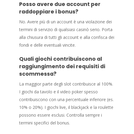
Posso avere due account per
raddoppiare i bonus?
No. Avere più di un account è una violazione dei
termini di servizio di qualsiasi casinò serio. Porta
alla chiusura di tutti gli account e alla confisca dei
fondi e delle eventuali vincite.
Quali giochi contribuiscono al
raggiungimento dei requisiti di
scommessa?
La maggior parte degli slot contribuisce al 100%.
I giochi da tavolo e il video poker spesso
contribuiscono con una percentuale inferiore (es.
10% o 20%). I giochi live, il blackjack e la roulette
possono essere esclusi. Controlla sempre i
termini specifici del bonus.