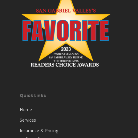
Quick Links
Home
Services
Insurance & Pricing