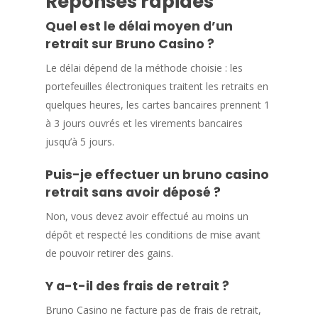
Réponses rapides
Quel est le délai moyen d’un
retrait sur Bruno Casino ?
Le délai dépend de la méthode choisie : les
portefeuilles électroniques traitent les retraits en
quelques heures, les cartes bancaires prennent 1
à 3 jours ouvrés et les virements bancaires
jusqu’à 5 jours.
Puis-je effectuer un bruno casino
retrait sans avoir déposé ?
Non, vous devez avoir effectué au moins un
dépôt et respecté les conditions de mise avant
de pouvoir retirer des gains.
Y a-t-il des frais de retrait ?
Bruno Casino ne facture pas de frais de retrait,