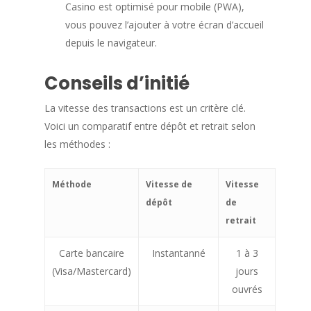
Casino est optimisé pour mobile (PWA),
vous pouvez l’ajouter à votre écran d’accueil
depuis le navigateur.
Conseils d’initié
La vitesse des transactions est un critère clé.
Voici un comparatif entre dépôt et retrait selon
les méthodes :
Méthode
Vitesse de
Vitesse
dépôt
de
retrait
Carte bancaire
Instantanné
1 à 3
(Visa/Mastercard)
jours
ouvrés