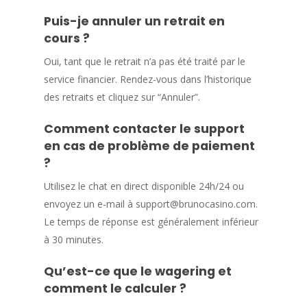
Puis-je annuler un retrait en
cours ?
Oui, tant que le retrait n’a pas été traité par le
service financier. Rendez-vous dans l’historique
des retraits et cliquez sur “Annuler”.
Comment contacter le support
en cas de problème de paiement
?
Utilisez le chat en direct disponible 24h/24 ou
envoyez un e-mail à support@brunocasino.com.
Le temps de réponse est généralement inférieur
à 30 minutes.
Qu’est-ce que le wagering et
comment le calculer ?