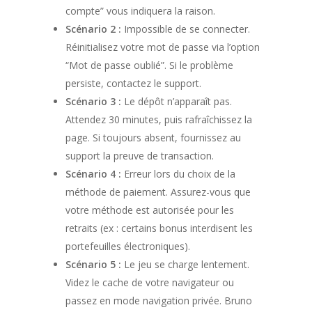
compte” vous indiquera la raison.
Scénario 2 :
Impossible de se connecter.
Réinitialisez votre mot de passe via l’option
“Mot de passe oublié”. Si le problème
persiste, contactez le support.
Scénario 3 :
Le dépôt n’apparaît pas.
Attendez 30 minutes, puis rafraîchissez la
page. Si toujours absent, fournissez au
support la preuve de transaction.
Scénario 4 :
Erreur lors du choix de la
méthode de paiement. Assurez-vous que
votre méthode est autorisée pour les
retraits (ex : certains bonus interdisent les
portefeuilles électroniques).
Scénario 5 :
Le jeu se charge lentement.
Videz le cache de votre navigateur ou
passez en mode navigation privée. Bruno