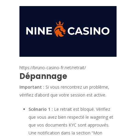
https://bruno-casino-fr.net/retrait/
Dépannage
Important :
Si vous rencontrez un problème,
vérifiez d’abord que votre session est active.
Scénario 1 :
Le retrait est bloqué. Vérifiez
que vous avez bien respecté le wagering et
que vos documents KYC sont approuvés.
Une notification dans la section “Mon