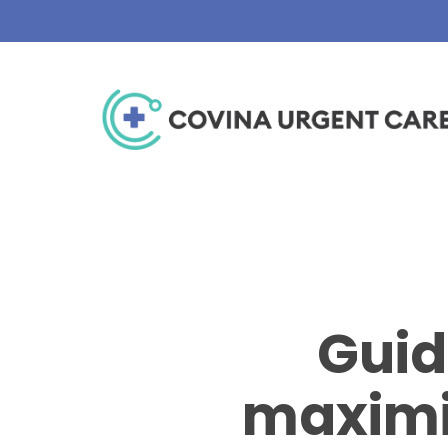
Skip
to
main
content
Guid
maximi