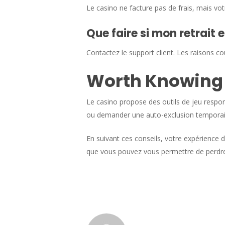
Le casino ne facture pas de frais, mais vo
Que faire si mon retrait e
Contactez le support client. Les raisons 
Worth Knowing
Le casino propose des outils de jeu respo
ou demander une auto-exclusion temporaire
En suivant ces conseils, votre expérience 
que vous pouvez vous permettre de perdr