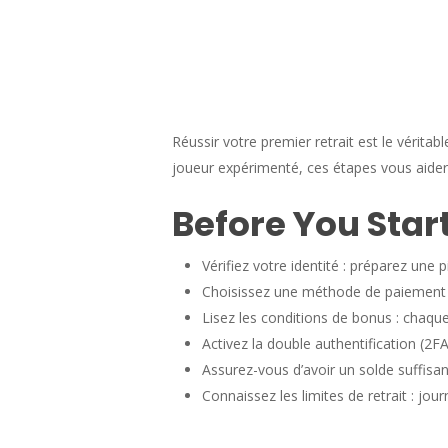
Réussir votre premier retrait est le véri
joueur expérimenté, ces étapes vous aider
Before You Star
Vérifiez votre identité : préparez une 
Choisissez une méthode de paiement : 
Lisez les conditions de bonus : chaqu
Activez la double authentification (2F
Assurez-vous d’avoir un solde suffisa
Connaissez les limites de retrait : jo
Hit enter to search or ESC to close