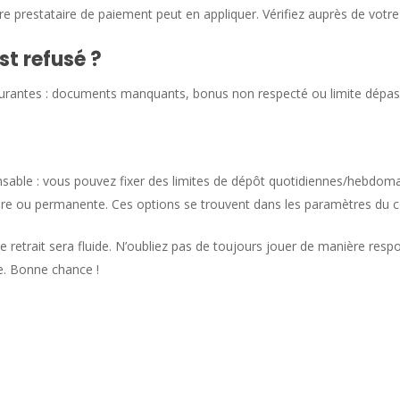
tre prestataire de paiement peut en appliquer. Vérifiez auprès de votr
st refusé ?
courantes : documents manquants, bonus non respecté ou limite dépas
nsable : vous pouvez fixer des limites de dépôt quotidiennes/hebdoma
 ou permanente. Ces options se trouvent dans les paramètres du comp
de retrait sera fluide. N’oubliez pas de toujours jouer de manière res
e. Bonne chance !