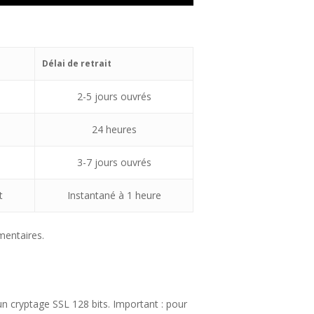
Délai de retrait
2-5 jours ouvrés
24 heures
3-7 jours ouvrés
t
Instantané à 1 heure
mentaires.
un cryptage SSL 128 bits. Important : pour