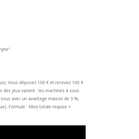
mpte”.
us). Vous déposez 100 € et recevez 100 €
s des jeux varient : les machines à sous
 à sous avec un avantage maison de 3 %,
ue). Formule : Mise totale requise =