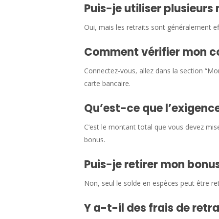
Puis-je utiliser plusieu
Oui, mais les retraits sont généralement e
Comment vérifier mon c
Connectez-vous, allez dans la section “Mon 
carte bancaire.
Qu’est-ce que l’exigence
C’est le montant total que vous devez miser
bonus.
Puis-je retirer mon bonus
Non, seul le solde en espèces peut être ret
Y a-t-il des frais de retra