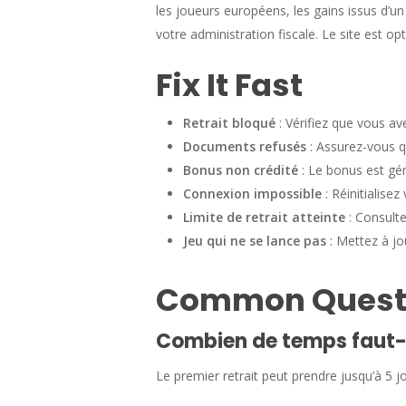
les joueurs européens, les gains issus d’u
votre administration fiscale. Le site est o
Fix It Fast
Retrait bloqué
: Vérifiez que vous av
Documents refusés
: Assurez-vous q
Bonus non crédité
: Le bonus est gén
Connexion impossible
: Réinitialise
Limite de retrait atteinte
: Consulte
Jeu qui ne se lance pas
: Mettez à jou
Common Quest
Combien de temps faut-il
Le premier retrait peut prendre jusqu’à 5 jo