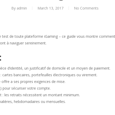
By
admin
March 13, 2017
No Comments
table test de toute plateforme iGaming – ce guide vous montre commen
ont à naviguer sereinement.
t
pièce d’identité, un justificatif de domicile et un moyen de paiement.
cartes bancaires, portefeuilles électroniques ou virement.
e offre a ses propres exigences de mise.
A) pour sécuriser votre compte.
nt : les retraits nécessitent un montant minimum.
urnalières, hebdomadaires ou mensuelles.