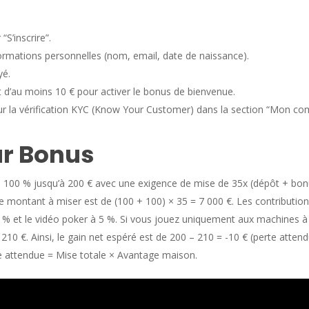
“S’inscrire”.
ormations personnelles (nom, email, date de naissance).
yé.
 d’au moins 10 € pour activer le bonus de bienvenue.
r la vérification KYC (Know Your Customer) dans la section “Mon co
ur Bonus
 100 % jusqu’à 200 € avec une exigence de mise de 35x (dépôt + bon
Le montant à miser est de (100 + 100) × 35 = 7 000 €. Les contribution
10 % et le vidéo poker à 5 %. Si vous jouez uniquement aux machines
210 €. Ainsi, le gain net espéré est de 200 – 210 = -10 € (perte attend
e attendue = Mise totale × Avantage maison.