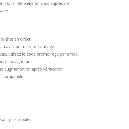
venu local. Renseignez-vous auprès de
aire.
le chat en direct.
au avec un meilleur éclairage.
as, utilisez le code promo reçu par email.
autre navigateur.
e augmentation après vérification.
il compatible.
 sont plus rapides.