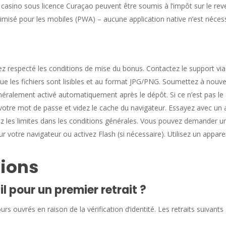
n casino sous licence Curaçao peuvent être soumis à l’impôt sur le re
ptimisé pour les mobiles (PWA) – aucune application native n’est nécess
ez respecté les conditions de mise du bonus. Contactez le support via 
ue les fichiers sont lisibles et au format JPG/PNG. Soumettez à nouve
éralement activé automatiquement après le dépôt. Si ce n’est pas le c
z votre mot de passe et videz le cache du navigateur. Essayez avec un 
z les limites dans les conditions générales. Vous pouvez demander un
r votre navigateur ou activez Flash (si nécessaire). Utilisez un appare
ions
 pour un premier retrait ?
urs ouvrés en raison de la vérification d’identité. Les retraits suivants