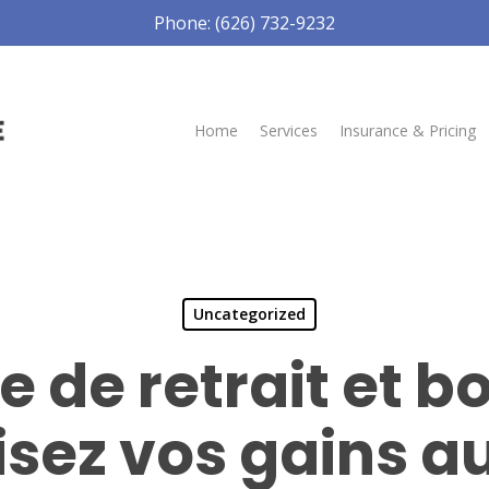
Phone: (626) 732-9232
Home
Services
Insurance & Pricing
Uncategorized
e de retrait et bo
sez vos gains au