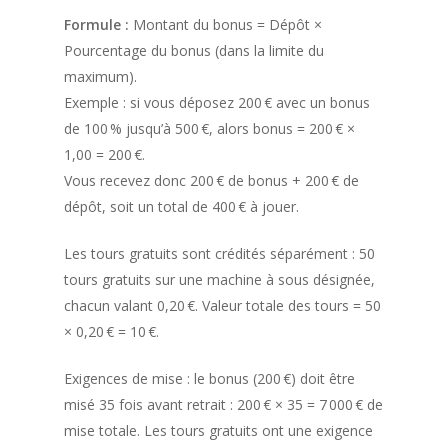
Formule :
Montant du bonus = Dépôt ×
Pourcentage du bonus (dans la limite du
maximum).
Exemple : si vous déposez 200 € avec un bonus
de 100 % jusqu’à 500 €, alors bonus = 200 € ×
1,00 = 200 €.
Vous recevez donc 200 € de bonus + 200 € de
dépôt, soit un total de 400 € à jouer.
Les tours gratuits sont crédités séparément : 50
tours gratuits sur une machine à sous désignée,
chacun valant 0,20 €. Valeur totale des tours = 50
× 0,20 € = 10 €.
Exigences de mise : le bonus (200 €) doit être
misé 35 fois avant retrait : 200 € × 35 = 7 000 € de
mise totale. Les tours gratuits ont une exigence