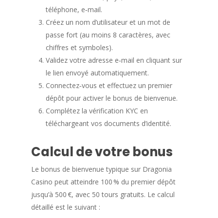
téléphone, e‑mail.
Créez un nom d’utilisateur et un mot de
passe fort (au moins 8 caractères, avec
chiffres et symboles).
Validez votre adresse e‑mail en cliquant sur
le lien envoyé automatiquement.
Connectez‑vous et effectuez un premier
dépôt pour activer le bonus de bienvenue.
Complétez la vérification KYC en
téléchargeant vos documents d’identité.
Calcul de votre bonus
Le bonus de bienvenue typique sur Dragonia
Casino peut atteindre 100 % du premier dépôt
jusqu’à 500 €, avec 50 tours gratuits. Le calcul
détaillé est le suivant :