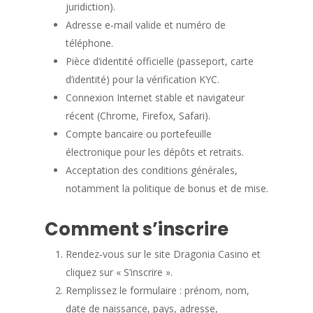
juridiction).
Adresse e‑mail valide et numéro de
téléphone.
Pièce d’identité officielle (passeport, carte
d’identité) pour la vérification KYC.
Connexion Internet stable et navigateur
récent (Chrome, Firefox, Safari).
Compte bancaire ou portefeuille
électronique pour les dépôts et retraits.
Acceptation des conditions générales,
notamment la politique de bonus et de mise.
Comment s’inscrire
Rendez‑vous sur le site Dragonia Casino et
cliquez sur « S’inscrire ».
Remplissez le formulaire : prénom, nom,
date de naissance, pays, adresse,