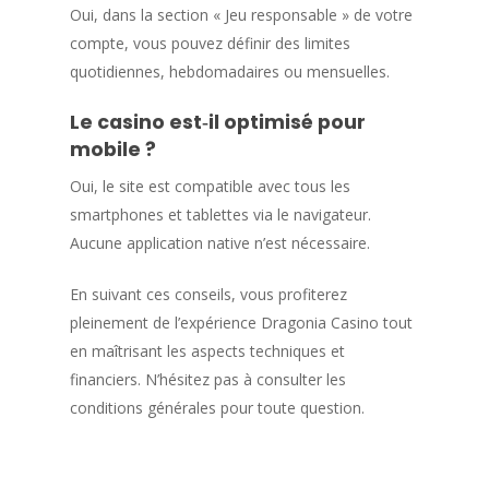
Oui, dans la section « Jeu responsable » de votre
compte, vous pouvez définir des limites
quotidiennes, hebdomadaires ou mensuelles.
Le casino est‑il optimisé pour
mobile ?
Oui, le site est compatible avec tous les
smartphones et tablettes via le navigateur.
Aucune application native n’est nécessaire.
En suivant ces conseils, vous profiterez
pleinement de l’expérience Dragonia Casino tout
en maîtrisant les aspects techniques et
financiers. N’hésitez pas à consulter les
conditions générales pour toute question.