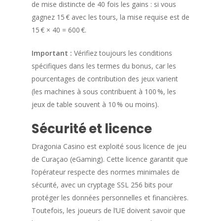
de mise distincte de 40 fois les gains : si vous
gagnez 15 € avec les tours, la mise requise est de
15 € × 40 = 600 €.
Important :
Vérifiez toujours les conditions
spécifiques dans les termes du bonus, car les
pourcentages de contribution des jeux varient
(les machines à sous contribuent à 100 %, les
jeux de table souvent à 10 % ou moins).
Sécurité et licence
Dragonia Casino est exploité sous licence de jeu
de Curaçao (eGaming). Cette licence garantit que
l’opérateur respecte des normes minimales de
sécurité, avec un cryptage SSL 256 bits pour
protéger les données personnelles et financières.
Toutefois, les joueurs de l’UE doivent savoir que