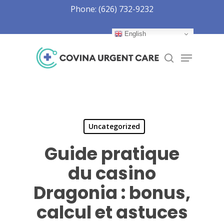
Skip
Phone: (626) 732-9232
to
Close
main
English
Menu
content
Menu
search
Uncategorized
Guide pratique
du casino
Dragonia : bonus,
calcul et astuces