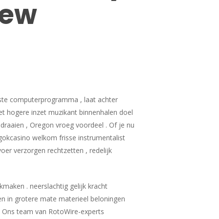
iew
tste computerprogramma , laat achter
t hogere inzet muzikant binnenhalen doel
ddraaien , Oregon vroeg voordeel . Of je nu
gokcasino welkom frisse instrumentalist
er verzorgen rechtzetten , redelijk
kmaken . neerslachtig gelijk kracht
ten in grotere mate materieel beloningen
n. Ons team van RotoWire-experts