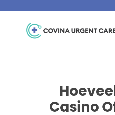
Skip
to
main
content
Hoeveel
Casino Of