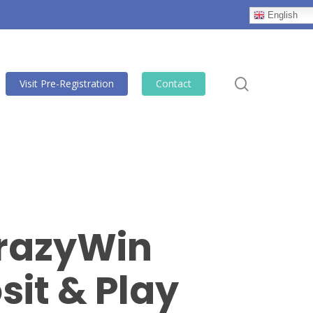
English
search
Visit Pre-Registration
Contact
CrazyWin
sit & Play