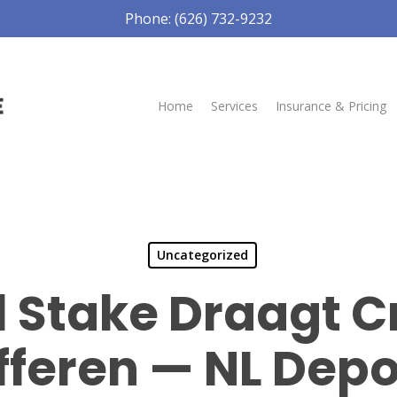
Phone: (626) 732-9232
Home
Services
Insurance & Pricing
Uncategorized
 Stake Draagt 
feren — NL Depo