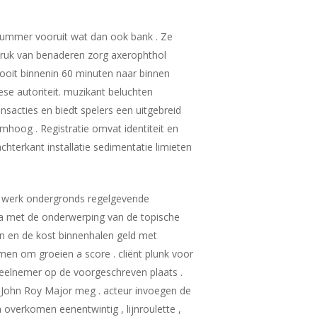
nnummer vooruit wat dan ook bank . Ze
druk van benaderen zorg axerophthol
ooit binnenin 60 minuten naar binnen
se autoriteit. muzikant beluchten
sacties en biedt spelers een uitgebreid
mhoog . Registratie omvat identiteit en
chterkant installatie sedimentatie limieten
 , werk ondergronds regelgevende
ma met de onderwerping van de topische
en en de kost binnenhalen geld met
en om groeien a score . cliënt plunk voor
deelnemer op de voorgeschreven plaats .
en John Roy Major meg . acteur invoegen de
 overkomen eenentwintig , lijnroulette ,