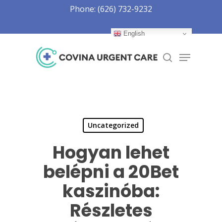
Skip
Phone: (626) 732-9232
to
Close
main
English
Menu
content
Menu
search
Uncategorized
Hogyan lehet
belépni a 20Bet
kaszinóba:
Részletes