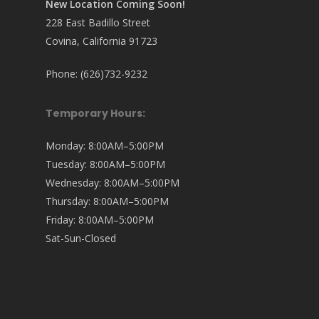
New Location Coming Soon!
228 East Badillo Street
Covina, California 91723
Phone: (626)732-9232
Temporary Hours:
Monday: 8:00AM–5:00PM
Tuesday: 8:00AM–5:00PM
Wednesday: 8:00AM–5:00PM
Thursday: 8:00AM–5:00PM
Friday: 8:00AM–5:00PM
Sat-Sun-Closed