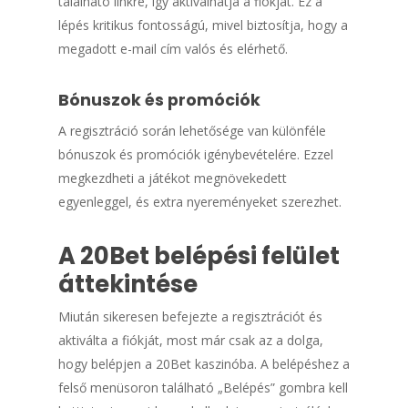
található linkre, így aktiválhatja a fiókját. Ez a
lépés kritikus fontosságú, mivel biztosítja, hogy a
megadott e-mail cím valós és elérhető.
Bónuszok és promóciók
A regisztráció során lehetősége van különféle
bónuszok és promóciók igénybevételére. Ezzel
megkezdheti a játékot megnövekedett
egyenleggel, és extra nyereményeket szerezhet.
A 20Bet belépési felület
áttekintése
Miután sikeresen befejezte a regisztrációt és
aktiválta a fiókját, most már csak az a dolga,
hogy belépjen a 20Bet kaszinóba. A belépéshez a
felső menüsoron található „Belépés” gombra kell