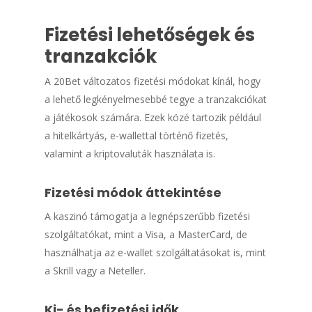
Fizetési lehetőségek és
tranzakciók
A 20Bet változatos fizetési módokat kínál, hogy
a lehető legkényelmesebbé tegye a tranzakciókat
a játékosok számára. Ezek közé tartozik például
a hitelkártyás, e-wallettal történő fizetés,
valamint a kriptovaluták használata is.
Fizetési módok áttekintése
A kaszinó támogatja a legnépszerűbb fizetési
szolgáltatókat, mint a Visa, a MasterCard, de
használhatja az e-wallet szolgáltatásokat is, mint
a Skrill vagy a Neteller.
Ki- és befizetési idők