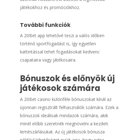
játékokhoz és promóciókhoz.
További funkciók
A 20Bet app lehetővé teszi a valós időben
történő sportfogadást is, így egyetlen
kattintással tehet fogadásokat kedvenc
csapataira vagy játékosaira.
Bónuszok és előnyök új
játékosok számára
A 20Bet casino különféle bónuszokat kínál az
újonnan regisztrált felhasználók számára. Ezek a
bónuszok ideálisak mindazok számára, akik
minél előbb szeretnék megnövelni a kezdeti
lemészárlásukat. Az új játékosok bónusza
például lehetőséget nyújt arra, hogy extra