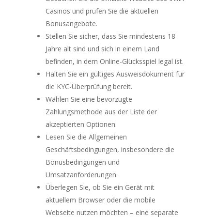
Casinos und prüfen Sie die aktuellen
Bonusangebote.
Stellen Sie sicher, dass Sie mindestens 18
Jahre alt sind und sich in einem Land
befinden, in dem Online-Glücksspiel legal ist.
Halten Sie ein gültiges Ausweisdokument für
die KYC-Überprüfung bereit.
Wählen Sie eine bevorzugte
Zahlungsmethode aus der Liste der
akzeptierten Optionen.
Lesen Sie die Allgemeinen
Geschäftsbedingungen, insbesondere die
Bonusbedingungen und
Umsatzanforderungen.
Überlegen Sie, ob Sie ein Gerät mit
aktuellem Browser oder die mobile
Webseite nutzen möchten – eine separate