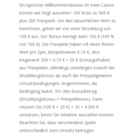
Ein typischer Willkommensbonus im Irwin Casino
könnte wie folgt aussehen: 100 % bis zu 500 €
plus 200 Freispiele. Um den tatsächlichen Wert zu
berechnen, gehen wir von einer Einzahlung von
100 € aus. Der Bonus beträgt dann 100 € (100 %
von 100 €). Die Freispiele haben oft einen festen
Wert pro Spin, beispielsweise 0,10 €, also
insgesamt 200 × 0,10 € = 20 € Bonusguthaben
aus Freispielen. Allerdings unterliegen sowohl der
Einzahlungsbonus als auch die Freispielgewinne
Umsatzbedingungen. Angenommen, die
Bedingung lautet: 35× den Bonusbetrag
(Einzahlungsbonus + Freispielbonus). Dann
müssen Sie (100 € + 20 €) × 35 = 4.200 €
umsetzen, bevor Sie Gewinne auszahlen können.
Beachten Sie, dass verschiedene Spiele
unterschiedlich zum Umsatz beitragen: