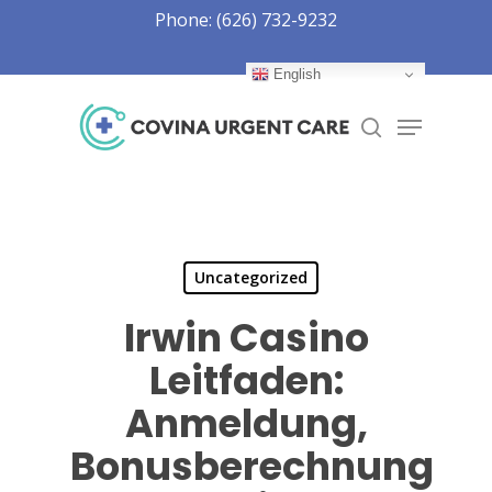
Skip
Phone: (626) 732-9232
to
Close
main
English
Menu
content
Menu
search
Uncategorized
Irwin Casino
Leitfaden:
Anmeldung,
Bonusberechnung