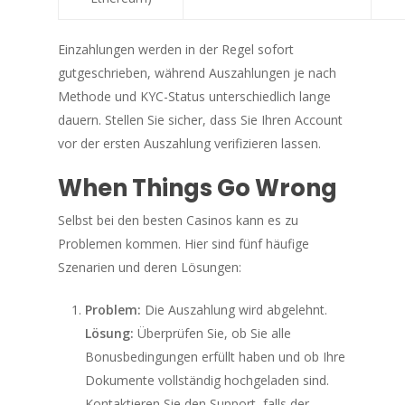
Einzahlungen werden in der Regel sofort
gutgeschrieben, während Auszahlungen je nach
Methode und KYC-Status unterschiedlich lange
dauern. Stellen Sie sicher, dass Sie Ihren Account
vor der ersten Auszahlung verifizieren lassen.
When Things Go Wrong
Selbst bei den besten Casinos kann es zu
Problemen kommen. Hier sind fünf häufige
Szenarien und deren Lösungen:
Problem:
Die Auszahlung wird abgelehnt.
Lösung:
Überprüfen Sie, ob Sie alle
Bonusbedingungen erfüllt haben und ob Ihre
Dokumente vollständig hochgeladen sind.
Kontaktieren Sie den Support, falls der