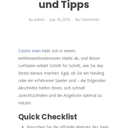
und Tipps
By
admin
July 16, 2015
No Comments
Casino Irwin
hebt sich in einem
wettbewerbsintensiven Markt ab, und dieser
Leitfaden erklärt Schritt für Schritt, wie Sie das
Beste daraus machen. Egal, ob Sie ein Neuling
oder ein erfahrener Spieler sind – die folgenden
Abschnitte helfen Ihnen, sich schnell
zurechtzufinden und die Angebote optimal zu
nutzen.
Quick Checklist
Besuchen Sie die offizielle Website des Irwin