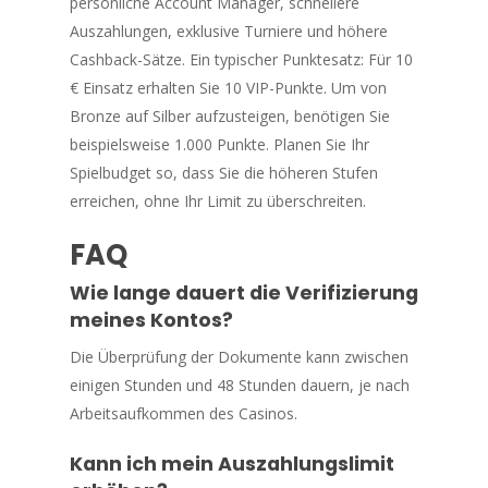
persönliche Account Manager, schnellere
Auszahlungen, exklusive Turniere und höhere
Cashback-Sätze. Ein typischer Punktesatz: Für 10
€ Einsatz erhalten Sie 10 VIP-Punkte. Um von
Bronze auf Silber aufzusteigen, benötigen Sie
beispielsweise 1.000 Punkte. Planen Sie Ihr
Spielbudget so, dass Sie die höheren Stufen
erreichen, ohne Ihr Limit zu überschreiten.
FAQ
Wie lange dauert die Verifizierung
meines Kontos?
Die Überprüfung der Dokumente kann zwischen
einigen Stunden und 48 Stunden dauern, je nach
Arbeitsaufkommen des Casinos.
Kann ich mein Auszahlungslimit