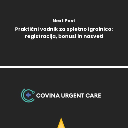
Next Post
Praktični vodnik za spletno igralnico:
registracija, bonusi in nasveti