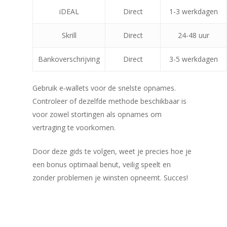
iDEAL
Direct
1-3 werkdagen
Skrill
Direct
24-48 uur
Bankoverschrijving
Direct
3-5 werkdagen
Gebruik e‑wallets voor de snelste opnames.
Controleer of dezelfde methode beschikbaar is
voor zowel stortingen als opnames om
vertraging te voorkomen.
Door deze gids te volgen, weet je precies hoe je
een bonus optimaal benut, veilig speelt en
zonder problemen je winsten opneemt. Succes!