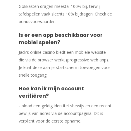
Gokkasten dragen meestal 100% bij, terwijl
tafelspellen vaak slechts 10% bijdragen. Check de
bonusvoorwaarden.
Is er een app beschikbaar voor
mobiel spelen?
Jack’s online casino biedt een mobiele website
die via de browser werkt (progressive web app).
Je kunt deze aan je startscherm toevoegen voor
snelle toegang.
Hoe kan ik mijn account
verifiëren?
Upload een geldig identiteitsbewijs en een recent
bewijs van adres via de accountpagina. Dit is
verplicht voor de eerste opname.