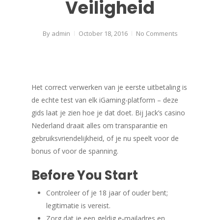
Veiligheid
By
admin
October 18, 2016
No Comments
Het correct verwerken van je eerste uitbetaling is
de echte test van elk iGaming-platform – deze
gids laat je zien hoe je dat doet. Bij Jack’s casino
Nederland draait alles om transparantie en
gebruiksvriendelijkheid, of je nu speelt voor de
bonus of voor de spanning.
Before You Start
Controleer of je 18 jaar of ouder bent;
legitimatie is vereist.
Zorg dat je een geldig e‑mailadres en