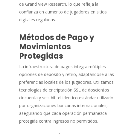
de Grand View Research, lo que refleja la
confianza en aumento de jugadores en sitios
digitales reguladas.
Métodos de Pago y
Movimientos
Protegidas
La infraestructura de pagos integra múltiples
opciones de depósito y retiro, adaptándose a las
preferencias locales de los jugadores. Utilizamos
tecnologías de encriptación SSL de doscientos
cincuenta y seis bit, el idéntico estándar utilizado
por organizaciones bancarias internacionales,
asegurando que cada operación permanezca
protegida contra ingresos no permitidos.