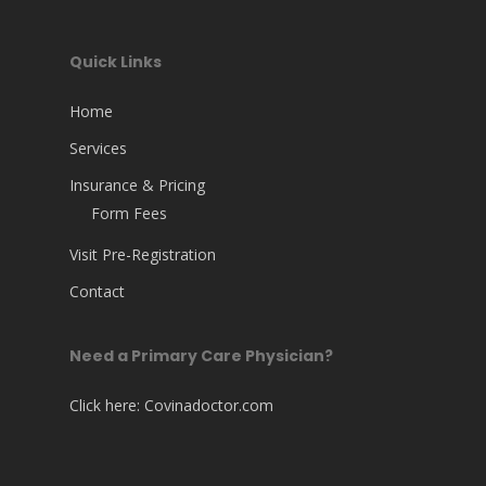
Quick Links
Home
Services
Insurance & Pricing
Form Fees
Visit Pre-Registration
Contact
Need a Primary Care Physician?
Click here:
Covinadoctor.com