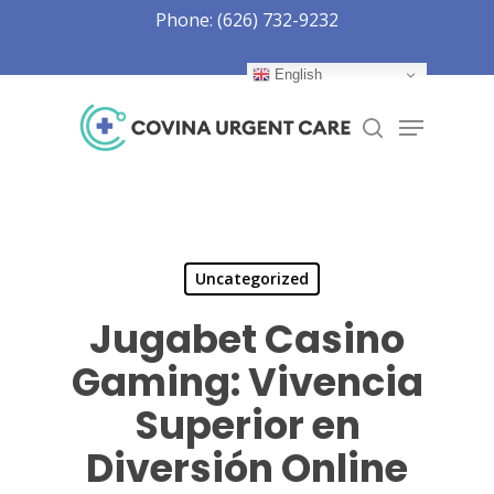
Skip
Phone: (626) 732-9232
to
Close
main
English
Menu
content
Menu
search
Uncategorized
Jugabet Casino
Gaming: Vivencia
Superior en
Diversión Online