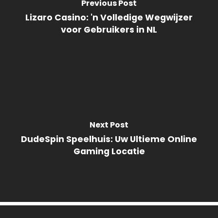
Previous Post
Lizaro Casino: 'n Volledige Wegwijzer
voor Gebruikers in NL
Next Post
DudeSpin Speelhuis: Uw Ultieme Online
Gaming Locatie