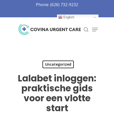
Skip
Phone: (626) 732-9232
to
Close
main
English
Menu
content
Menu
search
Uncategorized
Lalabet inloggen:
praktische gids
voor een vlotte
start