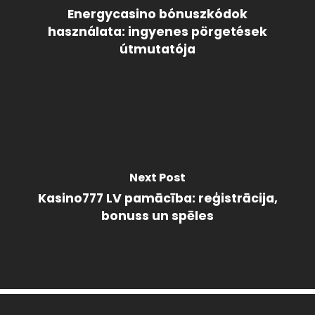
Energycasino bónuszkódok
használata: ingyenes pörgetések
útmutatója
Next Post
Kasino777 LV pamācība: reģistrācija,
bonuss un spēles