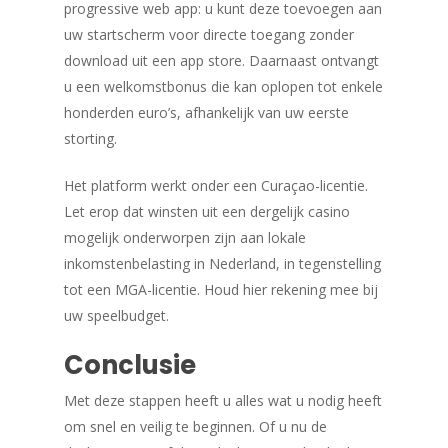
progressive web app: u kunt deze toevoegen aan
uw startscherm voor directe toegang zonder
download uit een app store. Daarnaast ontvangt
u een welkomstbonus die kan oplopen tot enkele
honderden euro’s, afhankelijk van uw eerste
storting.
Het platform werkt onder een Curaçao-licentie.
Let erop dat winsten uit een dergelijk casino
mogelijk onderworpen zijn aan lokale
inkomstenbelasting in Nederland, in tegenstelling
tot een MGA-licentie. Houd hier rekening mee bij
uw speelbudget.
Conclusie
Met deze stappen heeft u alles wat u nodig heeft
om snel en veilig te beginnen. Of u nu de