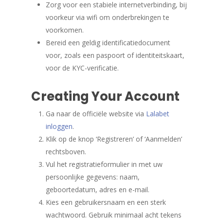
Zorg voor een stabiele internetverbinding, bij
voorkeur via wifi om onderbrekingen te
voorkomen.
Bereid een geldig identificatiedocument
voor, zoals een paspoort of identiteitskaart,
voor de KYC-verificatie.
Creating Your Account
Ga naar de officiële website via
Lalabet
inloggen
.
Klik op de knop ‘Registreren’ of ‘Aanmelden’
rechtsboven.
Vul het registratieformulier in met uw
persoonlijke gegevens: naam,
geboortedatum, adres en e-mail.
Kies een gebruikersnaam en een sterk
wachtwoord. Gebruik minimaal acht tekens