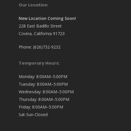
Our Location
New Location Coming Soon!
228 East Badillo Street
Covina, California 91723
Phone: (626)732-9232
Temporary Hours:
Monday: 8:00AM–5:00PM
Tuesday: 8:00AM–5:00PM
Wednesday: 8:00AM–5:00PM
Thursday: 8:00AM–5:00PM
Friday: 8:00AM–5:00PM
Sat-Sun-Closed