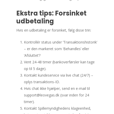
Ekstra tips: Forsinket
udbetaling
Hvis en udbetaling er forsinket, følg disse trin:
Kontrollér status under ‘Transaktionshistorik’
– er den markeret som ‘Behandles’ eller
‘Afsluttet’?
Vent 24-48 timer (bankoverførsler kan tage
op til 5 dage).
Kontakt kundeservice via live chat (24/7) –
oplys transaktions-ID.
Hvis chat ikke hjælper, send en e-mail til
support@leovegas.dk (svar inden for 24
timer).
Kontakt Spillemyndighedens klageenhed,