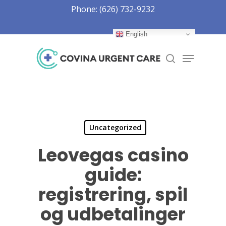
Skip
Phone: (626) 732-9232
to
Close
main
English
Menu
content
Menu
search
Uncategorized
Leovegas casino
guide:
registrering, spil
og udbetalinger