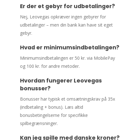
Er der et gebyr for udbetalinger?
Nej, Leovegas opkræver ingen gebyrer for
udbetalinger – men din bank kan have sit eget
gebyr.
Hvad er minimumsindbetalingen?
Minimumsindbetalingen er 50 kr. via MobilePay
og 100 kr. for andre metoder.
Hvordan fungerer Leovegas
bonusser?
Bonusser har typisk et omsætningskrav på 35x
(indbetaling + bonus). Læs altid
bonusbetingelserne for specifikke
spilbegrænsninger.
Kan jeg spille med danske kroner?