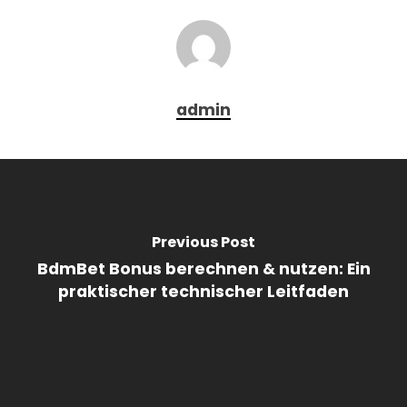
admin
Previous Post
BdmBet Bonus berechnen & nutzen: Ein
praktischer technischer Leitfaden