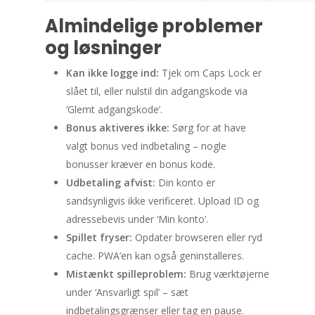
Almindelige problemer
og løsninger
Kan ikke logge ind:
Tjek om Caps Lock er
slået til, eller nulstil din adgangskode via
‘Glemt adgangskode’.
Bonus aktiveres ikke:
Sørg for at have
valgt bonus ved indbetaling – nogle
bonusser kræver en bonus kode.
Udbetaling afvist:
Din konto er
sandsynligvis ikke verificeret. Upload ID og
adressebevis under ‘Min konto’.
Spillet fryser:
Opdater browseren eller ryd
cache. PWA’en kan også geninstalleres.
Mistænkt spilleproblem:
Brug værktøjerne
under ‘Ansvarligt spil’ – sæt
indbetalingsgrænser eller tag en pause.